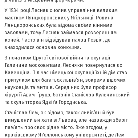
У 1934 році Лесняк очолив управління великим
маєтком Лянцкоронських у Ягільниці. Родина
Лянцкоронських була відома своїми кінними
заводами, тому Лесняк займався розведенням
коней. Часто він відвідував палац Розділ, де
знаходилася основна конюшня.
З початком Другої світової війни та окупації
Галичини московитами, Лесняки повернулися до
Кавенціна. Під час німецької окупації їхній дім став
притулком для багатьох львів’ян, зокрема відомих
науковців та митців. Серед них були професор
хірургії Адам Ґруца, ботанік Станіслав Кульчинський
та скульпторка Ядвіґа Городиська.
Станіслав Лем, як відомо, також львів’ян й був
вимушений виїхати зі Львова, але назавжди зберіг
пам’ять про своє рідне місто. Вже згодом, у
краківському Яґеллонському університеті, де Лем