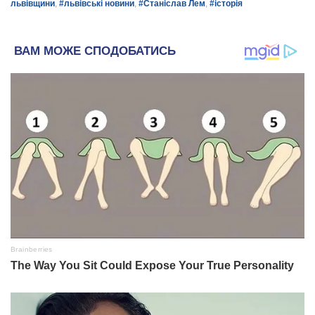
львівщини
,
#львівські новини
,
#Станіслав Лем
,
#історія