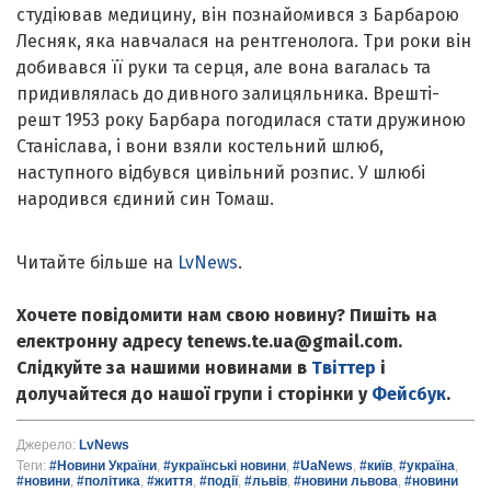
студіював медицину, він познайомився з Барбарою
Лесняк, яка навчалася на рентгенолога. Три роки він
добивався її руки та серця, але вона вагалась та
придивлялась до дивного залицяльника. Врешті-
решт 1953 року Барбара погодилася стати дружиною
Станіслава, і вони взяли костельний шлюб,
наступного відбувся цивільний розпис. У шлюбі
народився єдиний син Томаш.
Читайте більше на
LvNews
.
Хочете повідомити нам свою новину? Пишіть на
електронну адресу tenews.te.ua@gmail.com.
Слідкуйте за нашими новинами в
Твіттер
і
долучайтеся до нашої групи і сторінки у
Фейсбук
.
Джерело:
LvNews
Теги:
#Новини України
,
#українські новини
,
#UaNews
,
#київ
,
#україна
,
#новини
,
#політика
,
#життя
,
#події
,
#львів
,
#новини львова
,
#новини