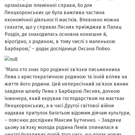
організацію племінної справи, бо для
Лянцкоронських це була важлива частина
економічної діяльності маєтків. Впевнено можна
сказати, що у справах Лесняк приїжджав в Палац
Розділ, де знаходилась основна конюшня й,
вірогідно, з родиною, в тому числі з маленькою
Барбарою,” – додає дослідниця Оксана Лобко.
“Мало хто знає про родинні зв’язки письменника
Лема з аристократичною родиною та їхній вплив на
життя його родини. Цей непересічний зв’язок виник
завдяки шлюбу Лема з Барбарою Лесняк, дочкою
інженера, який керував господарством на маєтках
Лянцкоронських, а в часі Другої світової війни
надавав притулок багатьом відомим діячам культури,
– пояснює дослідник Максим Бутченко. – Завдяки
цьому зв’язку молода родина Лемів опинилася в
центрі бурхливих подій того часу, що додає нових