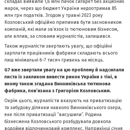
складах виявили 1,6 млн пачок сигарет без акцизних
марок, через що бюджет України недоотримав 85
млн грн податків. Згодом у травні 2023 року
Козловський офіційно припинив бути засновником
компаній, які мали зв’язок із тютюновим бізнесом,
але вплив, за словами журналістів, залишився.
Також журналісти звертають увагу, що офіційні
зарплати працівників фабрики складають всього
лиш мінімальні 6-7 тисяч гривень на місяць.
G7 вже звертали увагу на цю проблему й надсилали
листа із закликом вивести ринок України з тіні, в
якому також згадана Винниківська тютюнова
фабрика, пов’язана з Григорієм Козловським.
Окрім цього, журналісти вказують на приватизацію
та забудову ділянки навколо Винниківського озера,
яке після приватизації “висушили”. Родина
бізнесмена Козловського розбудувала довкола
водойми відпочинковий комплекс. Наприкінці січня