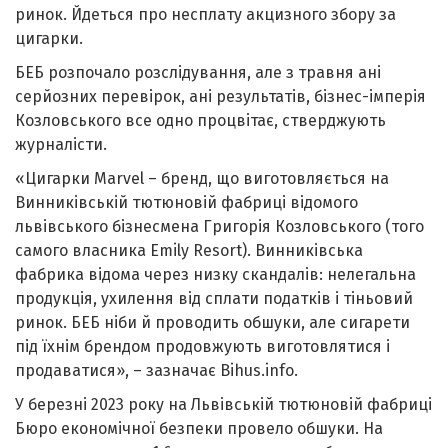
ринок. Йдеться про несплату акцизного збору за
цигарки.
БЕБ розпочало розслідування, але з травня ані
серйозних перевірок, ані результатів, бізнес-імперія
Козловського все одно процвітає, стверджують
журналісти.
«Цигарки Marvel – бренд, що виготовляється на
Винниківській тютюновій фабриці відомого
львівського бізнесмена Григорія Козловського (того
самого власника Emily Resort). Винниківська
фабрика відома через низку скандалів: нелегальна
продукція, ухилення від сплати податків і тіньовий
ринок. БЕБ ніби й проводить обшуки, але сигарети
під їхнім брендом продовжують виготовлятися і
продаватися», – зазначає Bihus.info.
У березні 2023 року на Львівській тютюновій фабриці
Бюро економічної безпеки провело обшуки. На