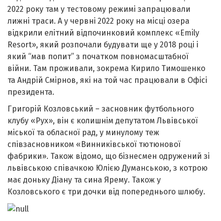
2022 року там у тестовому режимі запрацювали
лижні траси. А у червні 2022 року на місці озера
відкрили елітний відпочинковий комплекс «Emily
Resort», який розпочали будувати ще у 2018 році і
який “мав попит” з початком повномасштабної
війни. Там проживали, зокрема Кирило Тимошенко
та Андрій Смірнов, які на той час працювали в Офісі
президента.
Григорій Козловський – засновник футбольного
клубу «Рух», він є колишнім депутатом Львівської
міської та обласної рад, у минулому теж
співзасновником «Винниківської тютюнової
фабрики». Також відомо, що бізнесмен одружений зі
львівською співачкою Юлією Думанською, з котрою
має доньку Діану та сина Ярему. Також у
Козловського є три дочки від попереднього шлюбу.