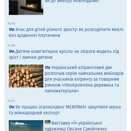
ви до вибору новобудови?
10:44
Клас для дітей різного зросту: як розподілити меблі
без щоденної плутанини
14:00
Дитяче комп’ютерне крісло: як обрати модель під
зріст і звички дитини
Український кліринговий дім
розпочав серію навчальних вебінарів
для учасників клірингу за товарним
ринком «Необроблена деревина та
пиломатеріали»
22:07
Як працює агрохолдинг MENORAH: закупівля зерна
та міжнародний експорт
Виставку «Ї» української
художниці Оксани Самійленко