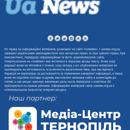
Усі права на інформаційні матеріали, розміщені на сайті «UANews» / uanews.org.ua,
захищені українським законодавством про авторське право та інші суміжні права. При
використанні, передруку інформаційних та фото-,відеоматеріалів сайту,
гіперпосилання на «UaNews» має міститися в першому абзаці тексту. Точка зору
редакції може не збігатися з точкою зору автора, а усі опубліковані матеріали не
претендують на об'єктивність та всебічність висвітлення теми, про яку йдеться.
Редакція не відповідає за достовірність та тлумачення наведеної інформації, а також
може не поділяти погляди та думки, висловлені читачами сайту в коментарях до
статей, а сам ресурс виконує винятково роль носія. Матеріали з поміткою (R)
публікуються на правах реклами. Інформаційні матеріали сайту uanews.org.ua є
інтелектуальною власністю інтернет-ресурсу