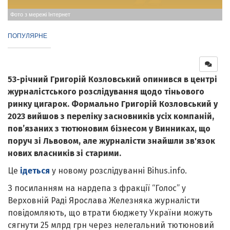
Фото з мережі Інтернет
ПОПУЛЯРНЕ
53-річний Григорій Козловський опинився в центрі
журналістського розслідування щодо тіньового
ринку цигарок. Формально Григорій Козловський у
2023 вийшов з переліку засновників усіх компаній,
пов’язаних з тютюновим бізнесом у Винниках, що
поруч зі Львовом, але журналісти знайшли зв'язок
нових власників зі старими.
Це
ідеться
у новому розслідуванні Bihus.info.
З посиланням на нардепа з фракції “Голос” у
Верховній Раді Ярослава Железняка журналісти
повідомляють, що втрати бюджету України можуть
сягнути 25 млрд грн через нелегальний тютюновий