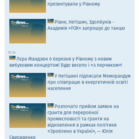
презентували у Рівному
Рівне, Нетішин, Здолбунів -
Академія «FOX» запрошує до танцю
15:16
Лєра Мандзюк 6 березня у Рівному з новим
вибуховим концертом! Буде весело і «з перчиком»!
У Нетішині підписали Меморандум
про співпрацю в енергетичній освіті
населення
Розпочато прийом заявок на
гранти для переробної
промисловості та гранти на
відновлення в рамках політики
«Зроблено в Україні», — Юлія
Свириденко