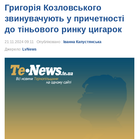
Григорія Козловського
звинувачують у причетності
до тіньового ринку цигарок
21.11.2024 09:11 Опубліковано :
Іванна Капустянська
Джерело:
LvNews