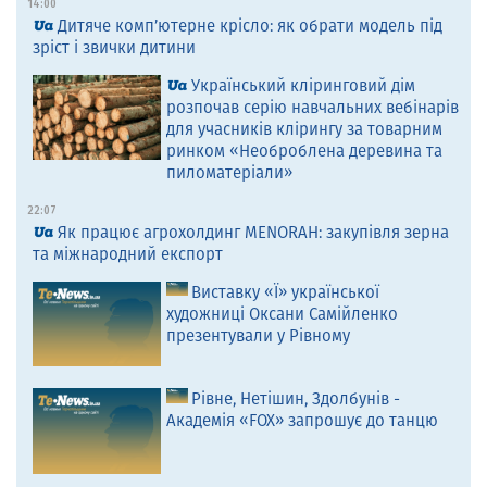
14:00
Дитяче комп’ютерне крісло: як обрати модель під
зріст і звички дитини
Український кліринговий дім
розпочав серію навчальних вебінарів
для учасників клірингу за товарним
ринком «Необроблена деревина та
пиломатеріали»
22:07
Як працює агрохолдинг MENORAH: закупівля зерна
та міжнародний експорт
Виставку «Ї» української
художниці Оксани Самійленко
презентували у Рівному
Рівне, Нетішин, Здолбунів -
Академія «FOX» запрошує до танцю