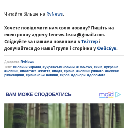
Читайте більше на
RvNews
.
Хочете повідомити нам свою новину? Пишіть на
електронну адресу tenews.te.ua@gmail.com.
Слідкуйте за нашими новинами в
Твіттер
і
долучайтеся до нашої групи і сторінки у
Фейсбук
.
Джерело:
RvNews
Теги:
#Новини України
,
#українські новини
,
#UaNews
,
#київ
,
#україна
,
#новини
,
#політика
,
#життя
,
#події
,
#рівне
,
#новини рівного
,
#новини
рівненщини
,
#рівненські новини
,
#кров
,
#донори
,
#допомога