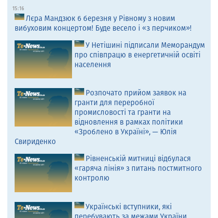
15:16
Лєра Мандзюк 6 березня у Рівному з новим
вибуховим концертом! Буде весело і «з перчиком»!
У Нетішині підписали Меморандум
про співпрацю в енергетичній освіті
населення
Розпочато прийом заявок на
гранти для переробної
промисловості та гранти на
відновлення в рамках політики
«Зроблено в Україні», — Юлія
Свириденко
Рівненській митниці відбулася
«гаряча лінія» з питань постмитного
контролю
Українські вступники, які
перебувають за межами України,