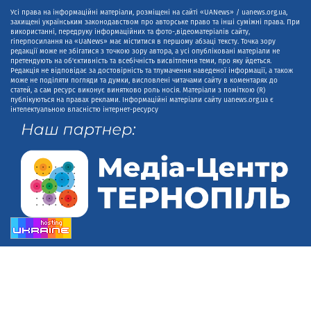
Усі права на інформаційні матеріали, розміщені на сайті «UANews» / uanews.org.ua,
захищені українським законодавством про авторське право та інші суміжні права. При
використанні, передруку інформаційних та фото-,відеоматеріалів сайту,
гіперпосилання на «UaNews» має міститися в першому абзаці тексту. Точка зору
редакції може не збігатися з точкою зору автора, а усі опубліковані матеріали не
претендують на об'єктивність та всебічність висвітлення теми, про яку йдеться.
Редакція не відповідає за достовірність та тлумачення наведеної інформації, а також
може не поділяти погляди та думки, висловлені читачами сайту в коментарях до
статей, а сам ресурс виконує винятково роль носія. Матеріали з поміткою (R)
публікуються на правах реклами. Інформаційні матеріали сайту uanews.org.ua є
інтелектуальною власністю інтернет-ресурсу