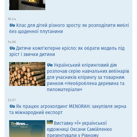
10:44
Клас для дітей різного зросту: як розподілити меблі
без щоденної плутанини
14:00
Дитяче комп’ютерне крісло: як обрати модель під
зріст і звички дитини
Український кліринговий дім
розпочав серію навчальних вебінарів
для учасників клірингу за товарним
ринком «Необроблена деревина та
пиломатеріали»
22:07
Як працює агрохолдинг MENORAH: закупівля зерна
та міжнародний експорт
Виставку «Ї» української
художниці Оксани Самійленко
презентували у Рівному