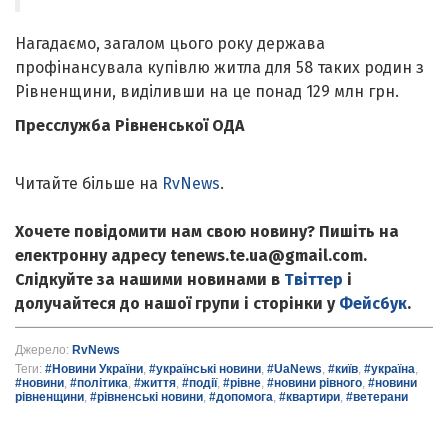
Нагадаємо, загалом цього року держава
профінансувала купівлю житла для 58 таких родин з
Рівненщини, виділивши на це понад 129 млн грн.
Пресслужба Рівненської ОДА
Читайте більше на
RvNews
.
Хочете повідомити нам свою новину? Пишіть на
електронну адресу tenews.te.ua@gmail.com.
Слідкуйте за нашими новинами в
Твіттер
і
долучайтеся до нашої групи і сторінки у
Фейсбук
.
Джерело:
RvNews
Теги:
#Новини України
,
#українські новини
,
#UaNews
,
#київ
,
#україна
,
#новини
,
#політика
,
#життя
,
#події
,
#рівне
,
#новини рівного
,
#новини
рівненщини
,
#рівненські новини
,
#допомога
,
#квартири
,
#ветерани