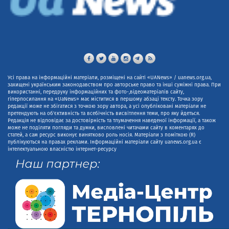
Усі права на інформаційні матеріали, розміщені на сайті «UANews» / uanews.org.ua,
захищені українським законодавством про авторське право та інші суміжні права. При
використанні, передруку інформаційних та фото-,відеоматеріалів сайту,
гіперпосилання на «UaNews» має міститися в першому абзаці тексту. Точка зору
редакції може не збігатися з точкою зору автора, а усі опубліковані матеріали не
претендують на об'єктивність та всебічність висвітлення теми, про яку йдеться.
Редакція не відповідає за достовірність та тлумачення наведеної інформації, а також
може не поділяти погляди та думки, висловлені читачами сайту в коментарях до
статей, а сам ресурс виконує винятково роль носія. Матеріали з поміткою (R)
публікуються на правах реклами. Інформаційні матеріали сайту uanews.org.ua є
інтелектуальною власністю інтернет-ресурсу