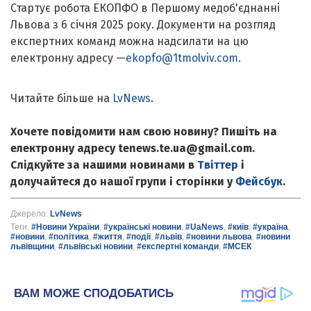
Стартує робота ЕКОПФО в Першому медоб'єднанні
Львова з 6 січня 2025 року. Документи на розгляд
експертних команд можна надсилати на цю
електронну адресу —
ekopfo@1tmolviv.com
.
Читайте більше на
LvNews
.
Хочете повідомити нам свою новину? Пишіть на
електронну адресу tenews.te.ua@gmail.com.
Слідкуйте за нашими новинами в
Твіттер
і
долучайтеся до нашої групи і сторінки у
Фейсбук
.
Джерело:
LvNews
Теги:
#Новини України
,
#українські новини
,
#UaNews
,
#київ
,
#україна
,
#новини
,
#політика
,
#життя
,
#події
,
#львів
,
#новини львова
,
#новини
львівщини
,
#львівські новини
,
#експертні команди
,
#МСЕК