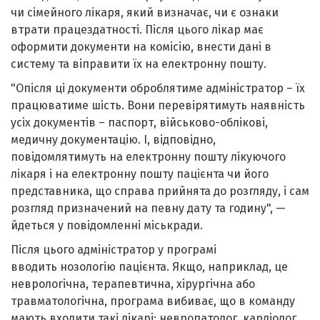
чи сімейного лікаря, який визначає, чи є ознаки
втрати працездатності. Після цього лікар має
оформити документи на комісію, внести дані в
систему та віправити їх на електронну пошту.
"Опісля ці документи оброблятиме адміністратор – їх
працюватиме шість. Вони перевірятимуть наявність
усіх документів – паспорт, військово-облікові,
медичну документацію. І, відповідно,
повідомлятимуть на електронну пошту лікуючого
лікаря і на електронну пошту пацієнта чи його
представника, що справа прийнята до розгляду, і сам
розгляд призначений на певну дату та годину", —
йдеться у повідомленні міськради.
Після цього адміністратор у програмі
вводить
нозологію
пацієнта. Якщо, наприклад, це
неврологічна, терапевтична, хірургічна або
травматологічна, програма вибиває, що в команду
мають входити такі лікарі: невропатолог, кардіолог,