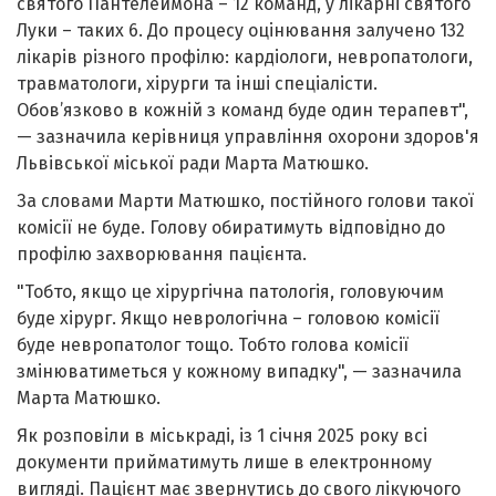
святого Пантелеймона – 12 команд, у лікарні святого
Луки – таких 6. До процесу оцінювання залучено 132
лікарів різного профілю: кардіологи, невропатологи,
травматологи, хірурги та інші спеціалісти.
Обов’язково в кожній з команд буде один терапевт",
— зазначила керівниця управління охорони здоров'я
Львівської міської ради Марта Матюшко.
За словами Марти Матюшко, постійного голови такої
комісії не буде. Голову обиратимуть відповідно до
профілю захворювання пацієнта.
"Тобто, якщо це хірургічна патологія, головуючим
буде хірург. Якщо неврологічна – головою комісії
буде невропатолог тощо. Тобто голова комісії
змінюватиметься у кожному випадку", — зазначила
Марта Матюшко.
Як розповіли в міськраді, із 1 січня 2025 року всі
документи прийматимуть лише в електронному
вигляді. Пацієнт має звернутись до свого лікуючого