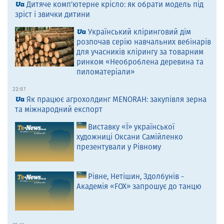
Дитяче комп’ютерне крісло: як обрати модель під
зріст і звички дитини
Український кліринговий дім
розпочав серію навчальних вебінарів
для учасників клірингу за товарним
ринком «Необроблена деревина та
пиломатеріали»
22:07
Як працює агрохолдинг MENORAH: закупівля зерна
та міжнародний експорт
Виставку «Ї» української
художниці Оксани Самійленко
презентували у Рівному
Рівне, Нетішин, Здолбунів -
Академія «FOX» запрошує до танцю