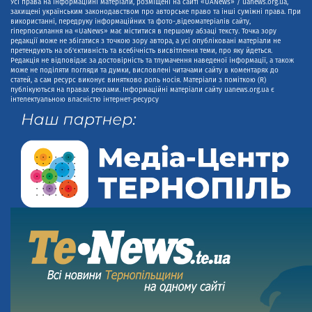
Усі права на інформаційні матеріали, розміщені на сайті «UANews» / uanews.org.ua,
захищені українським законодавством про авторське право та інші суміжні права. При
використанні, передруку інформаційних та фото-,відеоматеріалів сайту,
гіперпосилання на «UaNews» має міститися в першому абзаці тексту. Точка зору
редакції може не збігатися з точкою зору автора, а усі опубліковані матеріали не
претендують на об'єктивність та всебічність висвітлення теми, про яку йдеться.
Редакція не відповідає за достовірність та тлумачення наведеної інформації, а також
може не поділяти погляди та думки, висловлені читачами сайту в коментарях до
статей, а сам ресурс виконує винятково роль носія. Матеріали з поміткою (R)
публікуються на правах реклами. Інформаційні матеріали сайту uanews.org.ua є
інтелектуальною власністю інтернет-ресурсу