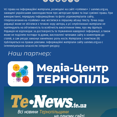
Усі права на інформаційні матеріали, розміщені на сайті «UANews» / uanews.org.ua,
захищені українським законодавством про авторське право та інші суміжні права. При
використанні, передруку інформаційних та фото-,відеоматеріалів сайту,
гіперпосилання на «UaNews» має міститися в першому абзаці тексту. Точка зору
редакції може не збігатися з точкою зору автора, а усі опубліковані матеріали не
претендують на об'єктивність та всебічність висвітлення теми, про яку йдеться.
Редакція не відповідає за достовірність та тлумачення наведеної інформації, а також
може не поділяти погляди та думки, висловлені читачами сайту в коментарях до
статей, а сам ресурс виконує винятково роль носія. Матеріали з поміткою (R)
публікуються на правах реклами. Інформаційні матеріали сайту uanews.org.ua є
інтелектуальною власністю інтернет-ресурсу