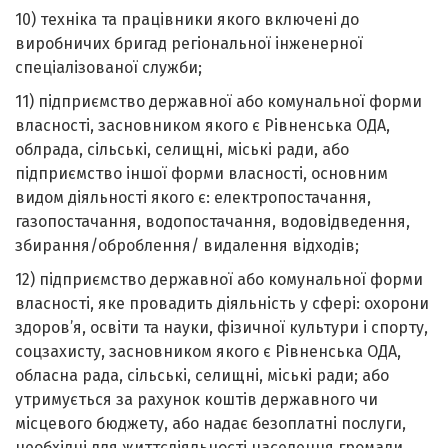
10) техніка та працівники якого включені до
виробничих бригад регіональної інженерної
спеціалізованої служби;
11) підприємство державної або комунальної форми
власності, засновником якого є Рівненська ОДА,
облрада, сільські, селищні, міські ради, або
підприємство іншої форми власності, основним
видом діяльності якого є: електропостачання,
газопостачання, водопостачання, водовідведення,
збирання/оброблення/ видалення відходів;
12) підприємство державної або комунальної форми
власності, яке провадить діяльність у сфері: охорони
здоров’я, освіти та науки, фізичної культури і спорту,
соцзахисту, засновником якого є Рівненська ОДА,
обласна рада, сільські, селищні, міські ради; або
утримується за рахунок коштів державного чи
місцевого бюджету, або надає безоплатні послуги,
необхідні для життєдіяльності населення громади.