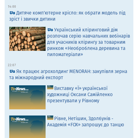
14:00
Дитяче комп’ютерне крісло: як обрати модель під
зріст і звички дитини
Український кліринговий дім
розпочав серію навчальних вебінарів
для учасників клірингу за товарним
ринком «Необроблена деревина та
пиломатеріали»
22:07
Як працює агрохолдинг MENORAH: закупівля зерна
та міжнародний експорт
Виставку «Ї» української
художниці Оксани Самійленко
презентували у Рівному
Рівне, Нетішин, Здолбунів -
Академія «FOX» запрошує до танцю