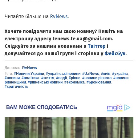
Читайте більше на
RvNews
.
Хочете повідомити нам свою новину? Пишіть на
електронну адресу tenews.te.ua@gmail.com.
Слідкуйте за нашими новинами в
Твіттер
і
долучайтеся до нашої групи і сторінки у
Фейсбук
.
Джерело:
RvNews
Теги:
#Новини України
,
#українські новини
,
#UaNews
,
#київ
,
#україна
,
#новини
,
#політика
,
#життя
,
#події
,
#рівне
,
#новини рівного
,
#новини
рівненщини
,
#рівненські новини
,
#економіка
,
#бронювання
,
#критичність