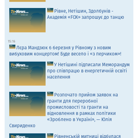
Рівне, Нетішин, Здолбунів -
Академія «FOX» запрошує до танцю
15:16
Лєра Мандзюк 6 березня у Рівному з новим
вибуховим концертом! Буде весело і «з перчиком»!
У Нетішині підписали Меморандум
про співпрацю в енергетичній освіті
населення
Розпочато прийом заявок на
гранти для переробної
промисловості та гранти на
відновлення в рамках політики
«Зроблено в Україні», — Юлія
Свириденко
Рівненській митниці відбулася