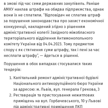
в змові під час семи державних закупівель. Раніше
АМКУ наклав штрафи на обидва підприємства, однак
вони їх не сплатили. “Відповідач не сплатив штраф
за порушення законодавства про захист економічної
конкуренції, накладений згідно з рішенням
адміністративної колегії Західного міжобласного
територіального відділення Антимонопольного
комітету України від 04.04.2023. Тому предметом
спору є як стягнення суми штрафу, так і пені за час
несплати штрафу”, — йдеться в рішенні.
Порушення в обох випадках стосувалися таких
тендерів:
Капітальний ремонт адміністративної будівлі
Національного антикорупційного бюро України
за адресою: м. Львів, вул. генерала Грекова, 3
Реставрація та пристосування нежитлових
приміщень на вул. Горбачевського, 10 у Львові
під адміністративні приміщення ЛКП