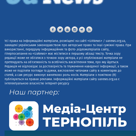
Усі права на інформаційні матеріали, розміщені на сайті «UANews» / uanews.org.ua,
захищені українським законодавством про авторське право та інші суміжні права. При
використанні, передруку інформаційних та фото-,відеоматеріалів сайту,
гіперпосилання на «UaNews» має міститися в першому абзаці тексту. Точка зору
редакції може не збігатися з точкою зору автора, а усі опубліковані матеріали не
претендують на об'єктивність та всебічність висвітлення теми, про яку йдеться.
Редакція не відповідає за достовірність та тлумачення наведеної інформації, а також
може не поділяти погляди та думки, висловлені читачами сайту в коментарях до
статей, а сам ресурс виконує винятково роль носія. Матеріали з поміткою (R)
публікуються на правах реклами. Інформаційні матеріали сайту uanews.org.ua є
інтелектуальною власністю інтернет-ресурсу