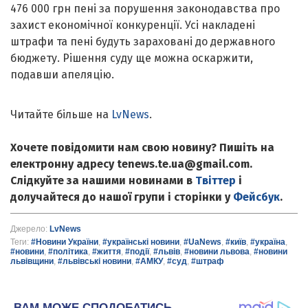
476 000 грн пені за порушення законодавства про
захист економічної конкуренції. Усі накладені
штрафи та пені будуть зараховані до державного
бюджету. Рішення суду ще можна оскаржити,
подавши апеляцію.
Читайте більше на
LvNews
.
Хочете повідомити нам свою новину? Пишіть на
електронну адресу tenews.te.ua@gmail.com.
Слідкуйте за нашими новинами в
Твіттер
і
долучайтеся до нашої групи і сторінки у
Фейсбук
.
Джерело:
LvNews
Теги:
#Новини України
,
#українські новини
,
#UaNews
,
#київ
,
#україна
,
#новини
,
#політика
,
#життя
,
#події
,
#львів
,
#новини львова
,
#новини
львівщини
,
#львівські новини
,
#АМКУ
,
#суд
,
#штраф