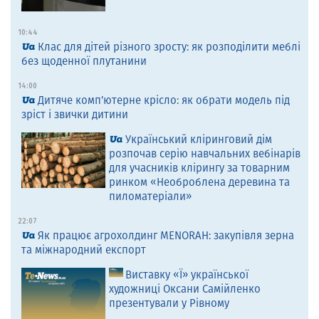
10:44
Клас для дітей різного зросту: як розподілити меблі
без щоденної плутанини
14:00
Дитяче комп’ютерне крісло: як обрати модель під
зріст і звички дитини
Український кліринговий дім
розпочав серію навчальних вебінарів
для учасників клірингу за товарним
ринком «Необроблена деревина та
пиломатеріали»
22:07
Як працює агрохолдинг MENORAH: закупівля зерна
та міжнародний експорт
Виставку «Ї» української
художниці Оксани Самійленко
презентували у Рівному