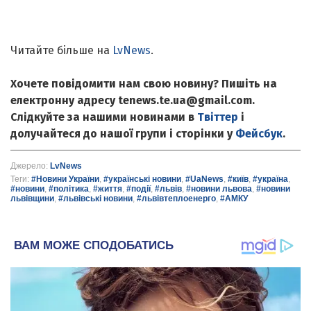
Читайте більше на
LvNews
.
Хочете повідомити нам свою новину? Пишіть на
електронну адресу tenews.te.ua@gmail.com.
Слідкуйте за нашими новинами в
Твіттер
і
долучайтеся до нашої групи і сторінки у
Фейсбук
.
Джерело:
LvNews
Теги:
#Новини України
,
#українські новини
,
#UaNews
,
#київ
,
#україна
,
#новини
,
#політика
,
#життя
,
#події
,
#львів
,
#новини львова
,
#новини
львівщини
,
#львівські новини
,
#львівтеплоенерго
,
#АМКУ