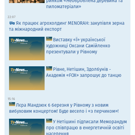
ринком «Необроблена деревина та
пиломатеріали»
22:07
Як працює агрохолдинг MENORAH: закупівля зерна
та міжнародний експорт
Виставку «Ї» української
художниці Оксани Самійленко
презентували у Рівному
Рівне, Нетішин, Здолбунів -
Академія «FOX» запрошує до танцю
15:16
Лєра Мандзюк 6 березня у Рівному з новим
вибуховим концертом! Буде весело і «з перчиком»!
У Нетішині підписали Меморандум
про співпрацю в енергетичній освіті
населення