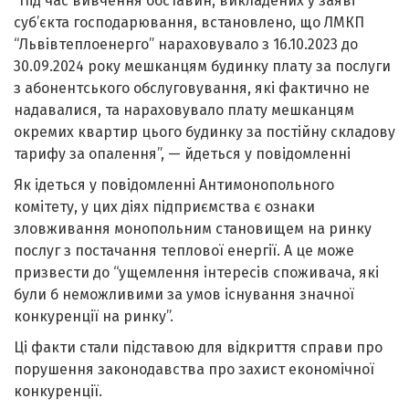
“Під час вивчення обставин, викладених у заяві
суб’єкта господарювання, встановлено, що ЛМКП
“Львівтеплоенерго” нараховувало з 16.10.2023 до
30.09.2024 року мешканцям будинку плату за послуги
з абонентського обслуговування, які фактично не
надавалися, та нараховувало плату мешканцям
окремих квартир цього будинку за постійну складову
тарифу за опалення”, — йдеться у повідомленні
Як ідеться у повідомленні Антимонопольного
комітету, у цих діях підприємства є ознаки
зловживання монопольним становищем на ринку
послуг з постачання теплової енергії. А це може
призвести до “ущемлення інтересів споживача, які
були б неможливими за умов існування значної
конкуренції на ринку”.
Ці факти стали підставою для відкриття справи про
порушення законодавства про захист економічної
конкуренції.