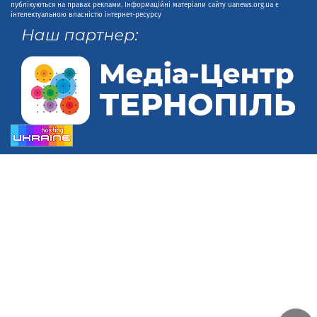
публікуються на правах реклами. Інформаційні матеріали сайту uanews.org.ua є
інтелектуальною власністю інтернет-ресурсу