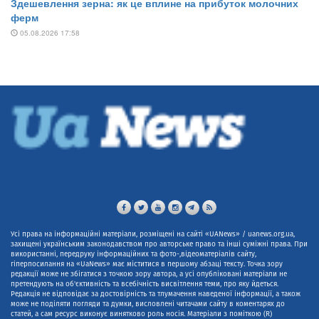
Усі права на інформаційні матеріали, розміщені на сайті «UANews» / uanews.org.ua,
захищені українським законодавством про авторське право та інші суміжні права. При
використанні, передруку інформаційних та фото-,відеоматеріалів сайту,
гіперпосилання на «UaNews» має міститися в першому абзаці тексту. Точка зору
редакції може не збігатися з точкою зору автора, а усі опубліковані матеріали не
претендують на об'єктивність та всебічність висвітлення теми, про яку йдеться.
Редакція не відповідає за достовірність та тлумачення наведеної інформації, а також
може не поділяти погляди та думки, висловлені читачами сайту в коментарях до
статей, а сам ресурс виконує винятково роль носія. Матеріали з поміткою (R)