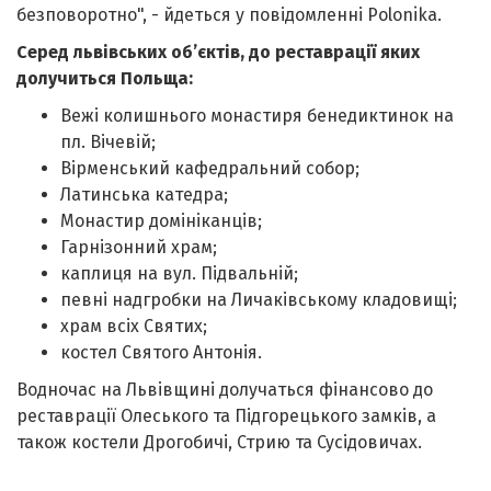
безповоротно", - йдеться у повідомленні Polonika.
Серед львівських об’єктів, до реставрації яких
долучиться Польща:
Вежі колишнього монастиря бенедиктинок на
пл. Вічевій;
Вірменський кафедральний собор;
Латинська катедра;
Монастир домініканців;
Гарнізонний храм;
каплиця на вул. Підвальній;
певні надгробки на Личаківському кладовищі;
храм всіх Святих;
костел Святого Антонія.
Водночас на Львівщині долучаться фінансово до
реставрації Олеського та Підгорецького замків, а
також костели Дрогобичі, Стрию та Сусідовичах.