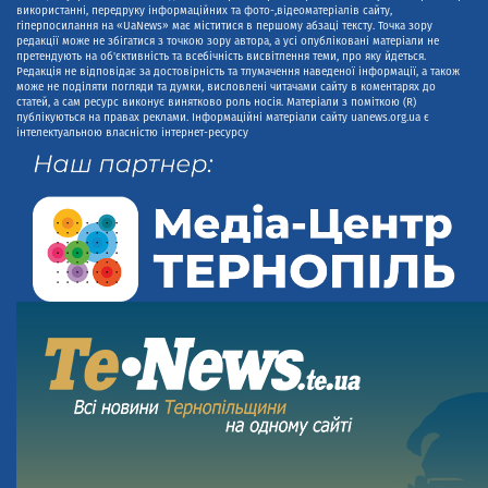
використанні, передруку інформаційних та фото-,відеоматеріалів сайту,
гіперпосилання на «UaNews» має міститися в першому абзаці тексту. Точка зору
редакції може не збігатися з точкою зору автора, а усі опубліковані матеріали не
претендують на об'єктивність та всебічність висвітлення теми, про яку йдеться.
Редакція не відповідає за достовірність та тлумачення наведеної інформації, а також
може не поділяти погляди та думки, висловлені читачами сайту в коментарях до
статей, а сам ресурс виконує винятково роль носія. Матеріали з поміткою (R)
публікуються на правах реклами. Інформаційні матеріали сайту uanews.org.ua є
інтелектуальною власністю інтернет-ресурсу