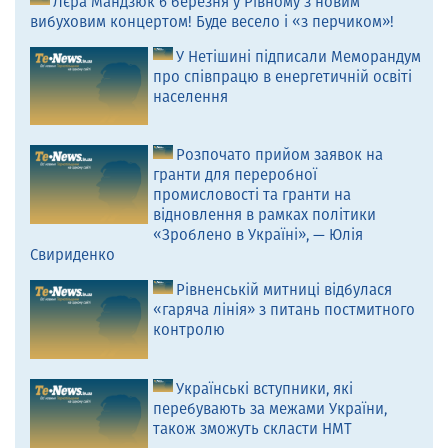
Лєра Мандзюк 6 березня у Рівному з новим
вибуховим концертом! Буде весело і «з перчиком»!
У Нетішині підписали Меморандум
про співпрацю в енергетичній освіті
населення
Розпочато прийом заявок на
гранти для переробної
промисловості та гранти на
відновлення в рамках політики
«Зроблено в Україні», — Юлія
Свириденко
Рівненській митниці відбулася
«гаряча лінія» з питань постмитного
контролю
Українські вступники, які
перебувають за межами України,
також зможуть скласти НМТ