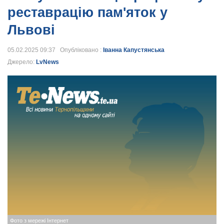
реставрацію пам'яток у
Львові
05.02.2025 09:37 Опубліковано :
Іванна Капустянська
Джерело:
LvNews
Фото з мережі Інтернет