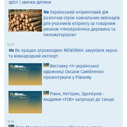
зріст і звички дитини
Український кліринговий дім
розпочав серію навчальних вебінарів
для учасників клірингу за товарним
ринком «Необроблена деревина та
пиломатеріали»
22:07
Як працює агрохолдинг MENORAH: закупівля зерна
та міжнародний експорт
Виставку «Ї» української
художниці Оксани Самійленко
презентували у Рівному
Рівне, Нетішин, Здолбунів -
Академія «FOX» запрошує до танцю
15:16