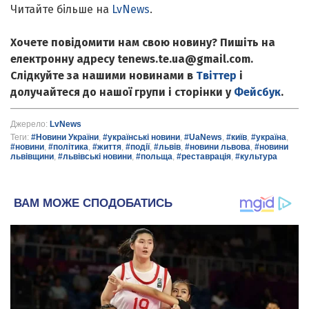
Читайте більше на
LvNews
.
Хочете повідомити нам свою новину? Пишіть на
електронну адресу tenews.te.ua@gmail.com.
Слідкуйте за нашими новинами в
Твіттер
і
долучайтеся до нашої групи і сторінки у
Фейсбук
.
Джерело:
LvNews
Теги:
#Новини України
,
#українські новини
,
#UaNews
,
#київ
,
#україна
,
#новини
,
#політика
,
#життя
,
#події
,
#львів
,
#новини львова
,
#новини
львівщини
,
#львівські новини
,
#польща
,
#реставрація
,
#культура