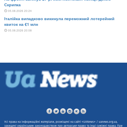
Усі права на інформаційні матеріали, розміщені на сайті «UANews» / uanews.org.ua,
захищені українським законодавством про авторське право та інші суміжні права. При