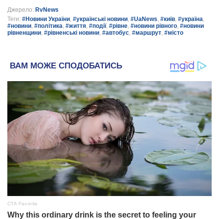
Джерело:
RvNews
Теги:
#Новини України
,
#українські новини
,
#UaNews
,
#київ
,
#україна
,
#новини
,
#політика
,
#життя
,
#події
,
#рівне
,
#новини рівного
,
#новини
рівненщини
,
#рівненські новини
,
#автобус
,
#маршрут
,
#місто