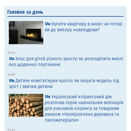
Головне за день
Купити квартиру в києві: чи готові
ви до вибору новобудови?
10:44
Клас для дітей різного зросту: як розподілити меблі
без щоденної плутанини
14:00
Дитяче комп’ютерне крісло: як обрати модель під
зріст і звички дитини
Український кліринговий дім
розпочав серію навчальних вебінарів
для учасників клірингу за товарним
ринком «Необроблена деревина та
пиломатеріали»
22:07