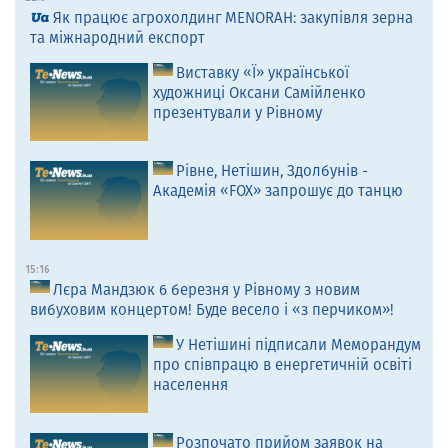
Як працює агрохолдинг MENORAH: закупівля зерна
та міжнародний експорт
Виставку «Ї» української
художниці Оксани Самійленко
презентували у Рівному
Рівне, Нетішин, Здолбунів -
Академія «FOX» запрошує до танцю
15:16
Лєра Мандзюк 6 березня у Рівному з новим
вибуховим концертом! Буде весело і «з перчиком»!
У Нетішині підписали Меморандум
про співпрацю в енергетичній освіті
населення
Розпочато прийом заявок на