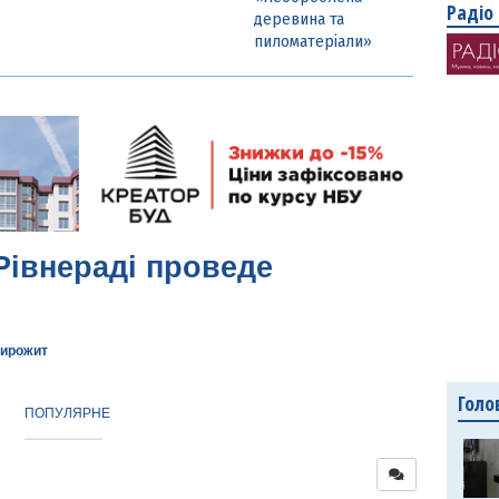
Радіо
деревина та
пиломатеріали»
Рівнераді проведе
ирожит
Голо
ПОПУЛЯРНЕ