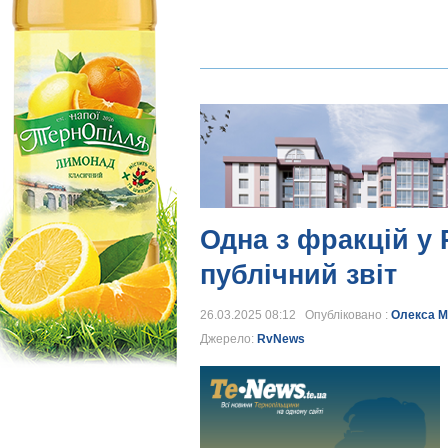
Одна з фракцій у 
публічний звіт
26.03.2025 08:12 Опубліковано :
Олекса М
Джерело:
RvNews