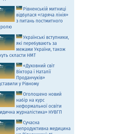
Рівненській митниці
відбулася «гаряча лінія»
з питань постмитного
тролю
Українські вступники,
які перебувають за
межами України, також
жуть скласти НМТ
«Духовний світ
Віктора і Наталії
Проданчуків»
ставили у Рівному
Оголошено новий
набір на курс
неформальної освіти
идична журналістика» НУВГП
Сучасна
репродуктивна медицина