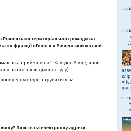
10:44
я
щ
14:00
о
 Рівненської територіальної громади на
д
татів фракції «Голос» в Рівненській міській
ромадська приймальня С.Клічука. Рівне, пров.
вненського апеляційного суду).
навч
клір
о попередньо зареєструватися за
«Не
пил
22:07
M
м
овину? Пишіть на електронну адресу