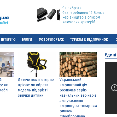
Як вибрати
безперебійник 12 Вольт:
керівництво з описом
ключових критерій
ІНТЕРВ'Ю
БЛОГИ
ФОТОРЕПОРТАЖ
ТУРИЗМ & ВІДПОЧИНОК
І
Єдині
й
Дитяче комп’ютерне
Український
у: як
крісло: як обрати
кліринговий дім
меблі
модель під зріст і
розпочав серію
ї
звички дитини
навчальних вебінарів
для учасників
клірингу за товарним
ринком
«Необроблена