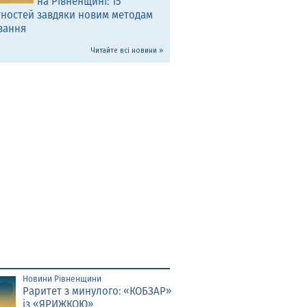
на Рівненщині: 15
тностей завдяки новим методам
вання
Читайте всі новини »
Новини Рівненщини
Раритет з минулого: «КОБЗАР»
із «ЯРИЖКОЮ»