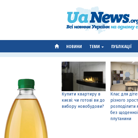
НОВИНИ
ТЕМИ
ПУБЛІКАЦІЇ
Купити квартиру в
Клас для діте
києві: чи готові ви до
різного зрост
вибору новобудови?
розподілити 
без щоденно
плутанини