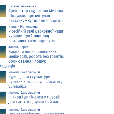
Наталія Рівненська
Архітектор і художник Микола
Шолудько презентував
виставку «Вулицями Рівного»
Новини Рівненщини
У сесійній залі Верховної Ради
України прийняли ряд
важливих законопроєктів
Альона Чорна
Виклики для чернівецьких
медіа-2025: робота без грантів,
бронювання і пошук
модавців
Микола Бандрівський
Куди щезли скульптури
руських князів із університету
у Львові..?
Микола Бандрівський
Фіякри і диліжанси у Львові:
для тих, хто цінував свій час
Микола Бандрівський