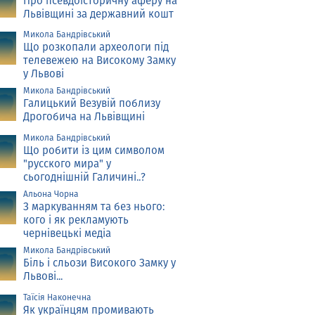
Про псевдоісторичну аферу на
Львівщині за державний кошт
Микола Бандрівський
Що розкопали археологи під
телевежею на Високому Замку
у Львові
Микола Бандрівський
Галицький Везувій поблизу
Дрогобича на Львівщині
Микола Бандрівський
Що робити із цим символом
"русского мира" у
сьогоднішній Галичині..?
Альона Чорна
З маркуванням та без нього:
кого і як рекламують
чернівецькі медіа
Микола Бандрівський
Біль і сльози Високого Замку у
Львові...
Таїсія Наконечна
Як українцям промивають