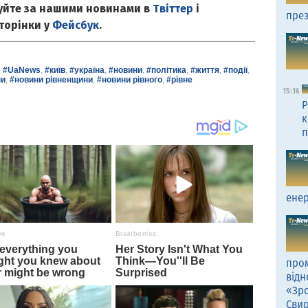
куйте за нашими новинами в
Твіттер
і
през
сторінки у
Фейсбук
.
,
#UaNews
,
#київ
,
#україна
,
#новини
,
#політика
,
#життя
,
#події
,
ни
,
#новини рівненщини
,
#новини рівного
,
#рівне
15:16
Р
к
п
енер
пром
відн
«Зро
Сви