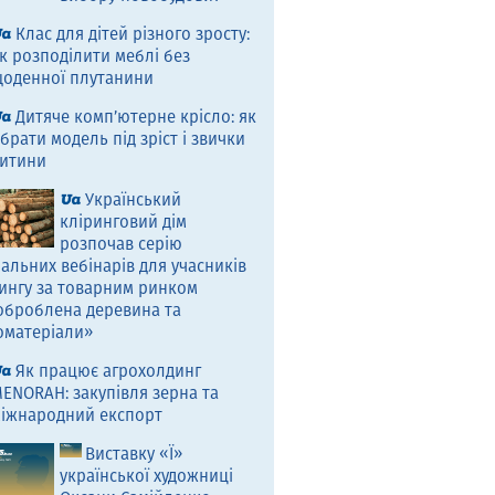
Клас для дітей різного зросту:
к розподілити меблі без
оденної плутанини
Дитяче комп’ютерне крісло: як
брати модель під зріст і звички
итини
Український
кліринговий дім
розпочав серію
альних вебінарів для учасників
ингу за товарним ринком
оброблена деревина та
оматеріали»
Як працює агрохолдинг
ENORAH: закупівля зерна та
іжнародний експорт
Виставку «Ї»
української художниці