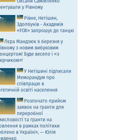
Оксани Самійленко
ентували у Рівному
Рівне, Нетішин,
Здолбунів - Академія
«FOX» запрошує до танцю
Лєра Мандзюк 6 березня у
івному з новим вибуховим
онцертом! Буде весело і «з
ерчиком»!
У Нетішині підписали
Меморандум про
співпрацю в
гетичній освіті населення
Розпочато прийом
заявок на гранти для
переробної
исловості та гранти на
овлення в рамках політики
блено в Україні», — Юлія
риденко