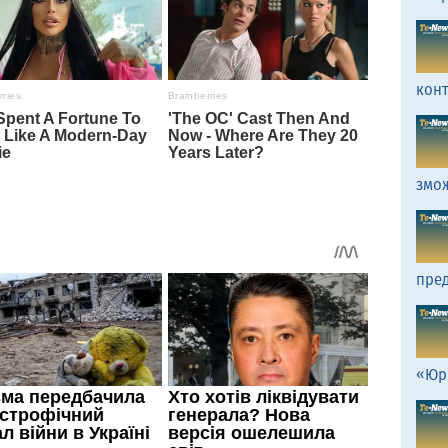
кон
змо
пред
«Юр