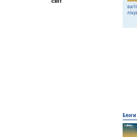
вагі
ліку
Блоги