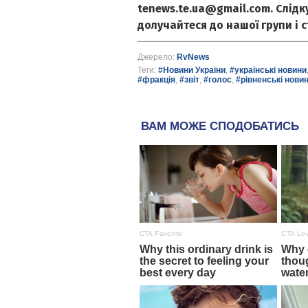
tenews.te.ua@gmail.com. Слід
долучайтеся до нашої групи і 
Джерело:
RvNews
Теги:
#Новини України
,
#українські новини
#фракція
,
#звіт
,
#голос
,
#рівненські нови