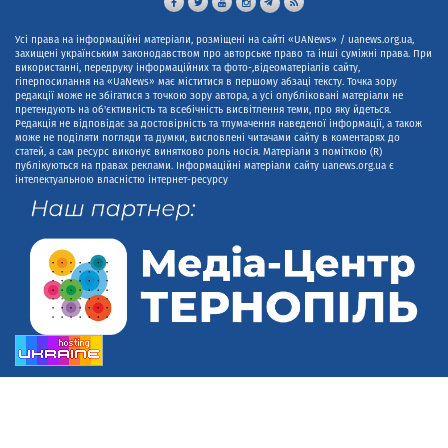
Усі права на інформаційні матеріали, розміщені на сайті «UANews» / uanews.org.ua,
захищені українським законодавством про авторське право та інші суміжні права. При
використанні, передруку інформаційних та фото-,відеоматеріалів сайту,
гіперпосилання на «UaNews» має міститися в першому абзаці тексту. Точка зору
редакції може не збігатися з точкою зору автора, а усі опубліковані матеріали не
претендують на об'єктивність та всебічність висвітлення теми, про яку йдеться.
Редакція не відповідає за достовірність та тлумачення наведеної інформації, а також
може не поділяти погляди та думки, висловлені читачами сайту в коментарях до
статей, а сам ресурс виконує винятково роль носія. Матеріали з поміткою (R)
публікуються на правах реклами. Інформаційні матеріали сайту uanews.org.ua є
інтелектуальною власністю інтернет-ресурсу