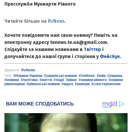
Пресслужба Мунварти Рівного
Читайте більше на
RvNews
.
Хочете повідомити нам свою новину? Пишіть на
електронну адресу tenews.te.ua@gmail.com.
Слідкуйте за нашими новинами в
Твіттер
і
долучайтеся до нашої групи і сторінки у
Фейсбук
.
Джерело:
RvNews
Теги:
#Новини України
,
#українські новини
,
#UaNews
,
#київ
,
#україна
,
#новини
,
#політика
,
#життя
,
#події
,
#рівне
,
#новини рівного
,
#новини
рівненщини
,
#рівненські новини
,
#відео
,
#камери
,
#спостереження