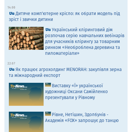
14:00
Дитяче комп’ютерне крісло: як обрати модель під
зріст і звички дитини
Український кліринговий дім
розпочав серію навчальних вебінарів
для учасників клірингу за товарним
ринком «Необроблена деревина та
пиломатеріали»
22:07
Як працює агрохолдинг MENORAH: закупівля зерна
та міжнародний експорт
Виставку «Ї» української
художниці Оксани Самійленко
презентували у Рівному
Рівне, Нетішин, Здолбунів -
Академія «FOX» запрошує до танцю