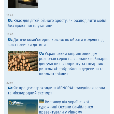
10:44
Клас для дітей різного зросту: як розподілити меблі
без щоденної плутанини
14:00
Дитяче комп’ютерне крісло: як обрати модель під
зріст і звички дитини
Український кліринговий дім
розпочав серію навчальних вебінарів
для учасників клірингу за товарним
ринком «Необроблена деревина та
пиломатеріали»
22:07
Як працює агрохолдинг MENORAH: закупівля зерна
та міжнародний експорт
Виставку «Ї» української
художниці Оксани Самійленко
презентували у Рівному