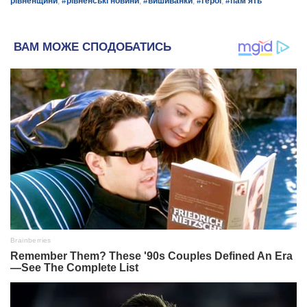
рівненщини
,
#рівненські новини
,
#вишиванки
,
#герої
,
#пам'ять