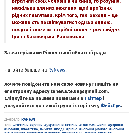
втратили своїх чоловіків чи синів, то розумію,
наскільки для них важливо, щоб про їхних
рідних пам'ятали. Крім того, такі заходи – це
можливість поспілкуватися одна з одною,
почути і сказати потрібні слова, - розповідає
Ірина Баковецька-Рачковська.
За матеріалами Рівненської обласної ради
Читайте більше на
RvNews
.
Хочете повідомити нам свою новину? Пишіть на
електронну адресу tenews.te.ua@gmail.com.
Слідкуйте за нашими новинами в
Твіттер
і
долучайтеся до нашої групи і сторінки у
Фейсбук
.
Джерело:
RvNews
Теги:
#Новини України
,
#українські новини
,
#UaNews
,
#київ
,
#україна
,
#новини
,
#політика
,
#життя
,
#події
,
#рівне
,
#новини рівного
,
#новини