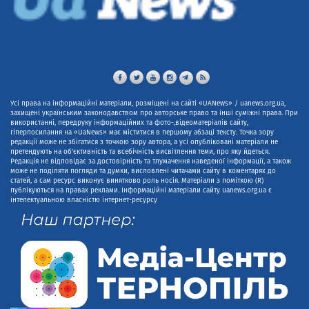
Усі права на інформаційні матеріали, розміщені на сайті «UANews» / uanews.org.ua,
захищені українським законодавством про авторське право та інші суміжні права. При
використанні, передруку інформаційних та фото-,відеоматеріалів сайту,
гіперпосилання на «UaNews» має міститися в першому абзаці тексту. Точка зору
редакції може не збігатися з точкою зору автора, а усі опубліковані матеріали не
претендують на об'єктивність та всебічність висвітлення теми, про яку йдеться.
Редакція не відповідає за достовірність та тлумачення наведеної інформації, а також
може не поділяти погляди та думки, висловлені читачами сайту в коментарях до
статей, а сам ресурс виконує винятково роль носія. Матеріали з поміткою (R)
публікуються на правах реклами. Інформаційні матеріали сайту uanews.org.ua є
інтелектуальною власністю інтернет-ресурсу