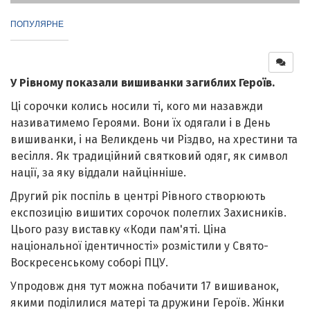
ПОПУЛЯРНЕ
У Рівному показали вишиванки загиблих Героїв.
Ці сорочки колись носили ті, кого ми назавжди
називатимемо Героями. Вони їх одягали і в День
вишиванки, і на Великдень чи Різдво, на хрестини та
весілля. Як традиційний святковий одяг, як символ
нації, за яку віддали найцінніше.
Другий рік поспіль в центрі Рівного створюють
експозицію вишитих сорочок полеглих Захисників.
Цього разу виставку «Коди пам'яті. Ціна
національної ідентичності» розмістили у Свято-
Воскресенському соборі ПЦУ.
Упродовж дня тут можна побачити 17 вишиванок,
якими поділилися матері та дружини Героїв. Жінки