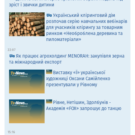
зріст і звички дитини
Український кліринговий дім
розпочав серію навчальних вебінарів
для учасників клірингу за товарним
ринком «Необроблена деревина та
пиломатеріали»
22:07
Як працює агрохолдинг MENORAH: закупівля зерна
та міжнародний експорт
Виставку «Ї» української
художниці Оксани Самійленко
презентували у Рівному
Рівне, Нетішин, Здолбунів -
Академія «FOX» запрошує до танцю
15:16