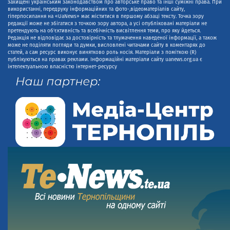
захищені українським законодавством про авторське право та інші суміжні права. При
використанні, передруку інформаційних та фото-,відеоматеріалів сайту,
гіперпосилання на «UaNews» має міститися в першому абзаці тексту. Точка зору
редакції може не збігатися з точкою зору автора, а усі опубліковані матеріали не
претендують на об'єктивність та всебічність висвітлення теми, про яку йдеться.
Редакція не відповідає за достовірність та тлумачення наведеної інформації, а також
може не поділяти погляди та думки, висловлені читачами сайту в коментарях до
статей, а сам ресурс виконує винятково роль носія. Матеріали з поміткою (R)
публікуються на правах реклами. Інформаційні матеріали сайту uanews.org.ua є
інтелектуальною власністю інтернет-ресурсу