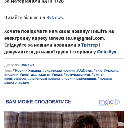
За матеріалами КАТП 1728
Читайте більше на
RvNews
.
Хочете повідомити нам свою новину? Пишіть на
електронну адресу tenews.te.ua@gmail.com.
Слідкуйте за нашими новинами в
Твіттер
і
долучайтеся до нашої групи і сторінки у
Фейсбук
.
Джерело:
RvNews
Теги:
#Новини України
,
#українські новини
,
#UaNews
,
#київ
,
#україна
,
#новини
,
#політика
,
#життя
,
#події
,
#комунальники
,
#сміття
,
#контейнери
,
#рівненські новини
,
#новини рівненщини
,
#новини
рівного
,
#рівне