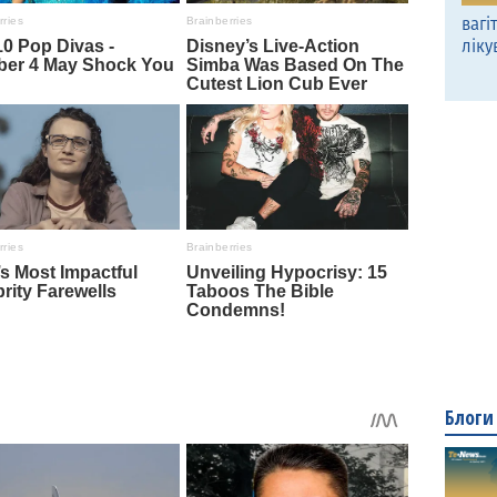
вагі
ліку
Блоги