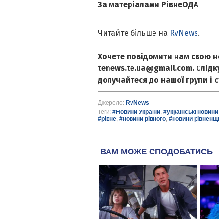
За матеріалами РівнеОДА
Читайте більше на
RvNews
.
Хочете повідомити нам свою н
tenews.te.ua@gmail.com. Слід
долучайтеся до нашої групи і 
Джерело:
RvNews
Теги:
#Новини України
,
#українські новини
#рівне
,
#новини рівного
,
#новини рівненщ