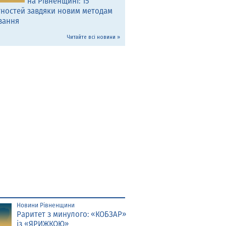
на Рівненщині: 15
тностей завдяки новим методам
вання
Читайте всі новини »
Новини Рівненщини
Раритет з минулого: «КОБЗАР»
із «ЯРИЖКОЮ»