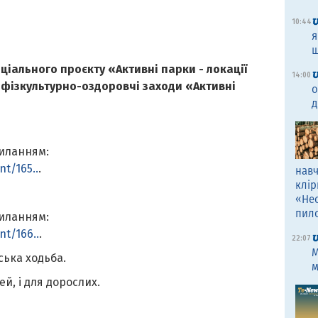
10:44
я
щ
ціального проєкту «Активні парки - локації
14:00
 фізкультурно-оздоровчі заходи «Активні
о
д
иланням:
t/165..
.
навч
клір
«Не
пил
иланням:
nt/166..
.
22:07
M
вська ходьба.
м
ей, і для дорослих.