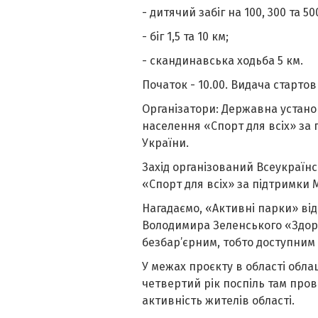
- дитячий забіг на 100, 300 та 50
- біг 1,5 та 10 км;
- скандинавська ходьба 5 км.
Початок - 10.00. Видача стартови
Організатори: Державна устано
населення «Спорт для всіх» за 
України.
Захід організований Всеукраїн
«Спорт для всіх» за підтримки М
Нагадаємо, «Активні парки» ві
Володимира Зеленського «Здоро
безбар’єрним, тобто доступним 
У межах проєкту в області облаш
четвертий рік поспіль там пров
активність жителів області.