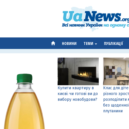
НОВИНИ
ТЕМИ
ПУБЛІКАЦІЇ
Купити квартиру в
Клас для діте
києві: чи готові ви до
різного зрост
вибору новобудови?
розподілити 
без щоденно
плутанини