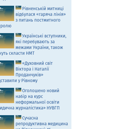
Рівненській митниці
відбулася «гаряча лінія»
з питань постмитного
тролю
Українські вступники,
які перебувають за
межами України, також
жуть скласти НМТ
«Духовний світ
Віктора і Наталії
Проданчуків»
ставили у Рівному
Оголошено новий
набір на курс
неформальної освіти
идична журналістика» НУВГП
Сучасна
репродуктивна медицина