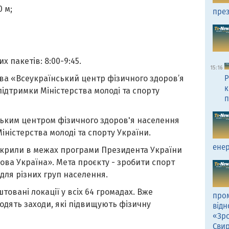
0 м;
през
х пакетів: 8:00-9:45.
15:16
Р
ва «Всеукраїнський центр фізичного здоров’я
к
підтримки Міністерства молоді та спорту
п
ським центром фізичного здоров'я населення
іністерства молоді та спорту України.
енер
дкрили в межах програми Президента України
ва Україна». Мета проєкту - зробити спорт
для різних груп населення.
товані локації у всіх 64 громадах. Вже
пром
одять заходи, які підвищують фізичну
відн
«Зро
Сви