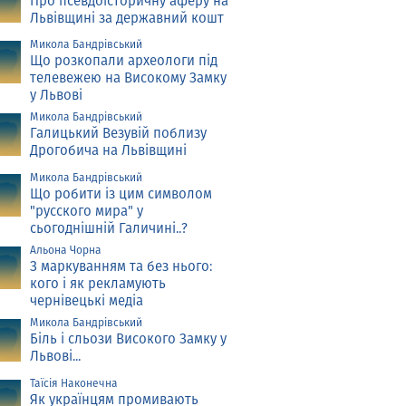
Про псевдоісторичну аферу на
Львівщині за державний кошт
Микола Бандрівський
Що розкопали археологи під
телевежею на Високому Замку
у Львові
Микола Бандрівський
Галицький Везувій поблизу
Дрогобича на Львівщині
Микола Бандрівський
Що робити із цим символом
"русского мира" у
сьогоднішній Галичині..?
Альона Чорна
З маркуванням та без нього:
кого і як рекламують
чернівецькі медіа
Микола Бандрівський
Біль і сльози Високого Замку у
Львові...
Таїсія Наконечна
Як українцям промивають