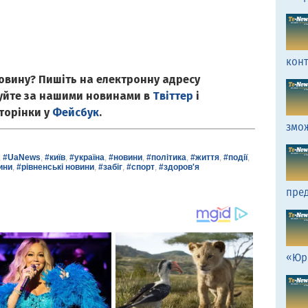
кон
овину? Пишіть на електронну адресу
куйте за нашими новинами в
Твіттер
і
сторінки у
Фейсбук
.
змо
,
#UaNews
,
#київ
,
#україна
,
#новини
,
#політика
,
#життя
,
#події
,
ини
,
#рівненські новини
,
#забіг
,
#спорт
,
#здоров'я
пред
«Юр