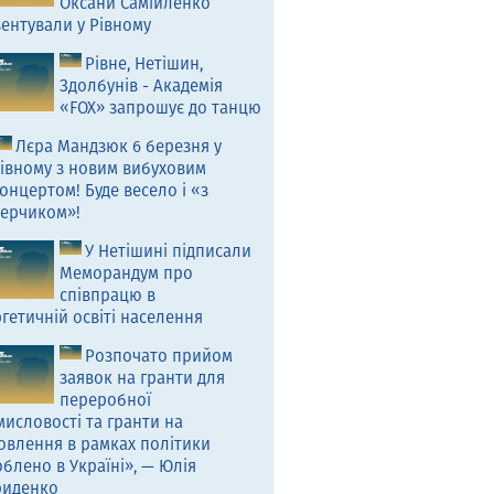
Оксани Самійленко
ентували у Рівному
Рівне, Нетішин,
Здолбунів - Академія
«FOX» запрошує до танцю
Лєра Мандзюк 6 березня у
івному з новим вибуховим
онцертом! Буде весело і «з
ерчиком»!
У Нетішині підписали
Меморандум про
співпрацю в
гетичній освіті населення
Розпочато прийом
заявок на гранти для
переробної
исловості та гранти на
овлення в рамках політики
блено в Україні», — Юлія
риденко