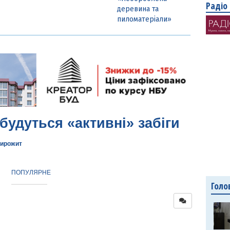
Радіо
деревина та
пиломатеріали»
будуться «активні» забіги
ирожит
ПОПУЛЯРНЕ
Голо