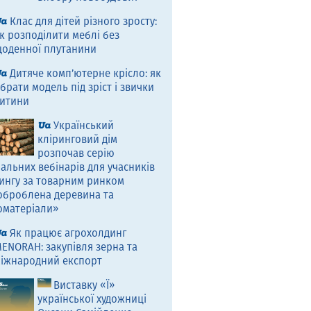
Клас для дітей різного зросту:
к розподілити меблі без
оденної плутанини
Дитяче комп’ютерне крісло: як
брати модель під зріст і звички
итини
Український
кліринговий дім
розпочав серію
альних вебінарів для учасників
ингу за товарним ринком
оброблена деревина та
оматеріали»
Як працює агрохолдинг
ENORAH: закупівля зерна та
іжнародний експорт
Виставку «Ї»
української художниці