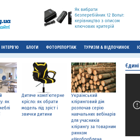
Як вибрати
безперебійник 12 Вольт:
керівництво з описом
ключових критерій
ІНТЕРВ'Ю
БЛОГИ
ФОТОРЕПОРТАЖ
ТУРИЗМ & ВІДПОЧИНОК
І
Єдині
й
Дитяче комп’ютерне
Український
у: як
крісло: як обрати
кліринговий дім
меблі
модель під зріст і
розпочав серію
ї
звички дитини
навчальних вебінарів
для учасників
клірингу за товарним
ринком
«Необроблена