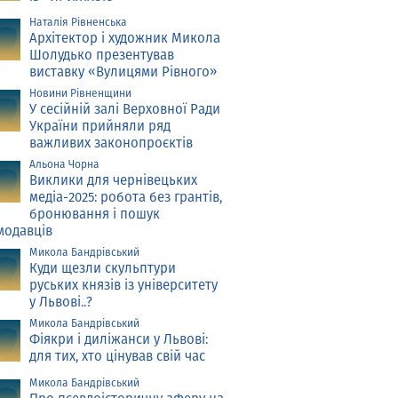
Наталія Рівненська
Архітектор і художник Микола
Шолудько презентував
виставку «Вулицями Рівного»
Новини Рівненщини
У сесійній залі Верховної Ради
України прийняли ряд
важливих законопроєктів
Альона Чорна
Виклики для чернівецьких
медіа-2025: робота без грантів,
бронювання і пошук
модавців
Микола Бандрівський
Куди щезли скульптури
руських князів із університету
у Львові..?
Микола Бандрівський
Фіякри і диліжанси у Львові:
для тих, хто цінував свій час
Микола Бандрівський