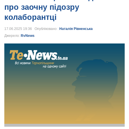
про заочну підозру
колаборантці
17.06.2025 19:36 Опубліковано :
Наталія Рівненська
Джерело:
RvNews