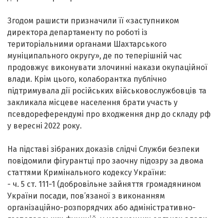
Згодом рашисти призначили її «заступником
директора департаменту по роботі із
територіальними органами Шахтарського
муніципального округу», де по теперішній час
продовжує виконувати злочинні накази окупаційної
влади. Крім цього, колаборантка публічно
підтримувала дії російських військовослужбовців та
закликала місцеве населення брати участь у
псевдореферендумі про входження днр до складу рф
у вересні 2022 року.
На підставі зібраних доказів слідчі Служби безпеки
повідомили фігурантці про заочну підозру за двома
статтями Кримінального кодексу України:
- ч. 5 ст. 111-1 (добровільне зайняття громадянином
України посади, пов’язаної з виконанням
організаційно-розпорядчих або адміністративно-