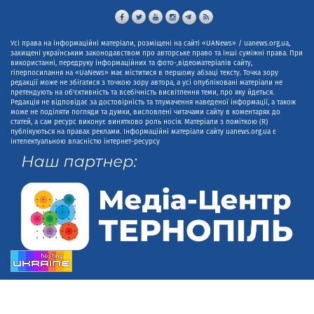
Усі права на інформаційні матеріали, розміщені на сайті «UANews» / uanews.org.ua,
захищені українським законодавством про авторське право та інші суміжні права. При
використанні, передруку інформаційних та фото-,відеоматеріалів сайту,
гіперпосилання на «UaNews» має міститися в першому абзаці тексту. Точка зору
редакції може не збігатися з точкою зору автора, а усі опубліковані матеріали не
претендують на об'єктивність та всебічність висвітлення теми, про яку йдеться.
Редакція не відповідає за достовірність та тлумачення наведеної інформації, а також
може не поділяти погляди та думки, висловлені читачами сайту в коментарях до
статей, а сам ресурс виконує винятково роль носія. Матеріали з поміткою (R)
публікуються на правах реклами. Інформаційні матеріали сайту uanews.org.ua є
інтелектуальною власністю інтернет-ресурсу