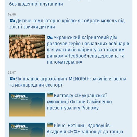
без щоденної плутанини
14:00
Дитяче комп’ютерне крісло: як обрати модель під
зріст і звички дитини
Український кліринговий дім
розпочав серію навчальних вебінарів
для учасників клірингу за товарним
ринком «Необроблена деревина та
пиломатеріали»
22:07
Як працює агрохолдинг MENORAH: закупівля зерна
та міжнародний експорт
Виставку «Ї» української
художниці Оксани Самійленко
презентували у Рівному
Рівне, Нетішин, Здолбунів -
Академія «FOX» запрошує до танцю