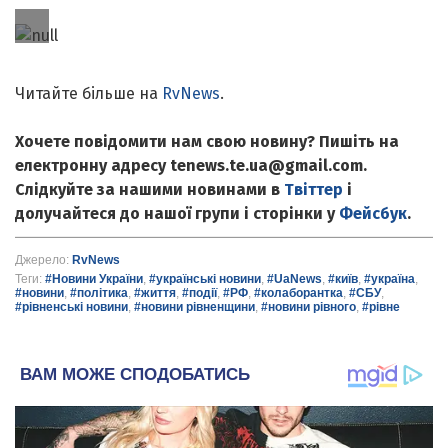
Читайте більше на
RvNews
.
Хочете повідомити нам свою новину? Пишіть на
електронну адресу tenews.te.ua@gmail.com.
Слідкуйте за нашими новинами в
Твіттер
і
долучайтеся до нашої групи і сторінки у
Фейсбук
.
Джерело:
RvNews
Теги:
#Новини України
,
#українські новини
,
#UaNews
,
#київ
,
#україна
,
#новини
,
#політика
,
#життя
,
#події
,
#РФ
,
#колаборантка
,
#СБУ
,
#рівненські новини
,
#новини рівненщини
,
#новини рівного
,
#рівне