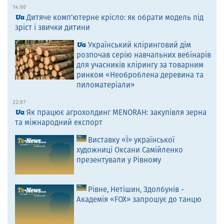
14:00
Дитяче комп’ютерне крісло: як обрати модель під
зріст і звички дитини
Український кліринговий дім
розпочав серію навчальних вебінарів
для учасників клірингу за товарним
ринком «Необроблена деревина та
пиломатеріали»
22:07
Як працює агрохолдинг MENORAH: закупівля зерна
та міжнародний експорт
Виставку «Ї» української
художниці Оксани Самійленко
презентували у Рівному
Рівне, Нетішин, Здолбунів -
Академія «FOX» запрошує до танцю