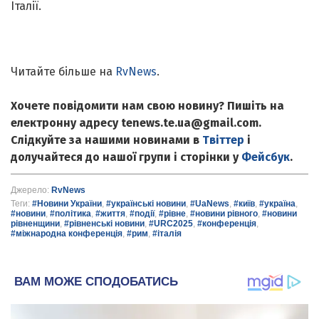
Італії.
Читайте більше на
RvNews
.
Хочете повідомити нам свою новину? Пишіть на
електронну адресу tenews.te.ua@gmail.com.
Слідкуйте за нашими новинами в
Твіттер
і
долучайтеся до нашої групи і сторінки у
Фейсбук
.
Джерело:
RvNews
Теги:
#Новини України
,
#українські новини
,
#UaNews
,
#київ
,
#україна
,
#новини
,
#політика
,
#життя
,
#події
,
#рівне
,
#новини рівного
,
#новини
рівненщини
,
#рівненські новини
,
#URC2025
,
#конференція
,
#міжнародна конференція
,
#рим
,
#італія