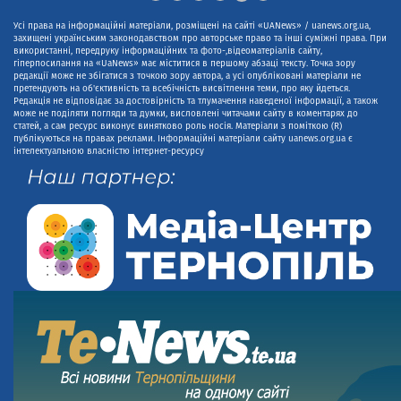
Усі права на інформаційні матеріали, розміщені на сайті «UANews» / uanews.org.ua,
захищені українським законодавством про авторське право та інші суміжні права. При
використанні, передруку інформаційних та фото-,відеоматеріалів сайту,
гіперпосилання на «UaNews» має міститися в першому абзаці тексту. Точка зору
редакції може не збігатися з точкою зору автора, а усі опубліковані матеріали не
претендують на об'єктивність та всебічність висвітлення теми, про яку йдеться.
Редакція не відповідає за достовірність та тлумачення наведеної інформації, а також
може не поділяти погляди та думки, висловлені читачами сайту в коментарях до
статей, а сам ресурс виконує винятково роль носія. Матеріали з поміткою (R)
публікуються на правах реклами. Інформаційні матеріали сайту uanews.org.ua є
інтелектуальною власністю інтернет-ресурсу