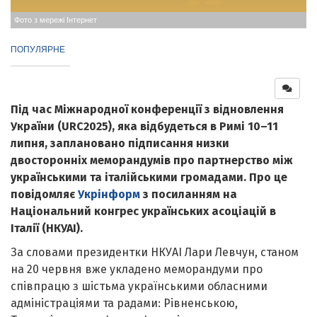
Фото з мережі Інтернет
ПОПУЛЯРНЕ
Під час Міжнародної конференції з відновлення
України (URC2025), яка відбудеться в Римі 10–11
липня, заплановано підписання низки
двосторонніх меморандумів про партнерство між
українськими та італійськими громадами. Про це
повідомляє
Укрінформ
з посиланням на
Національний конгрес українських асоціацій в
Італії (НКУАІ).
За словами президентки НКУАІ Лари Левчун, станом
на 20 червня вже укладено меморандуми про
співпрацю з шістьма українськими обласними
адміністраціями та радами: Рівненською,