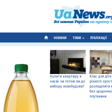
НОВИНИ
ТЕМИ
ПУБЛІКАЦІЇ
Купити квартиру в
Клас для діте
києві: чи готові ви до
різного зрост
вибору новобудови?
розподілити 
без щоденно
плутанини