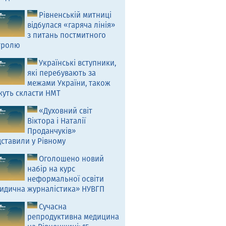
Рівненській митниці
відбулася «гаряча лінія»
з питань постмитного
тролю
Українські вступники,
які перебувають за
межами України, також
жуть скласти НМТ
«Духовний світ
Віктора і Наталії
Проданчуків»
ставили у Рівному
Оголошено новий
набір на курс
неформальної освіти
идична журналістика» НУВГП
Сучасна
репродуктивна медицина