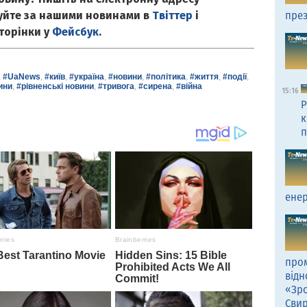
куйте за нашими новинами в
Твіттер
і
през
сторінки у
Фейсбук
.
,
#UaNews
,
#київ
,
#україна
,
#новини
,
#політика
,
#життя
,
#події
,
ини
,
#рівненські новини
,
#тривога
,
#сирена
,
#війна
15:16
Р
к
п
енер
пром
відн
«Зро
Сви