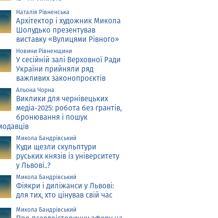
Наталія Рівненська
Архітектор і художник Микола
Шолудько презентував
виставку «Вулицями Рівного»
Новини Рівненщини
У сесійній залі Верховної Ради
України прийняли ряд
важливих законопроєктів
Альона Чорна
Виклики для чернівецьких
медіа-2025: робота без грантів,
бронювання і пошук
модавців
Микола Бандрівський
Куди щезли скульптури
руських князів із університету
у Львові..?
Микола Бандрівський
Фіякри і диліжанси у Львові:
для тих, хто цінував свій час
Микола Бандрівський