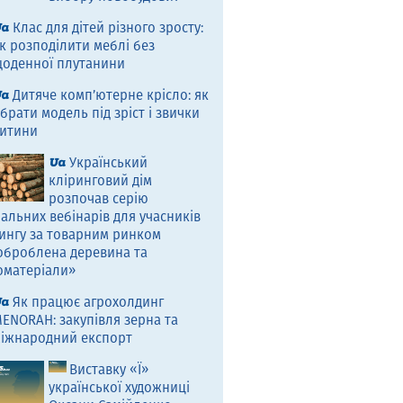
Клас для дітей різного зросту:
к розподілити меблі без
оденної плутанини
Дитяче комп’ютерне крісло: як
брати модель під зріст і звички
итини
Український
кліринговий дім
розпочав серію
альних вебінарів для учасників
ингу за товарним ринком
оброблена деревина та
оматеріали»
Як працює агрохолдинг
ENORAH: закупівля зерна та
іжнародний експорт
Виставку «Ї»
української художниці