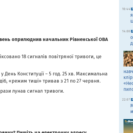
10:44
я
щ
14:00
о
вень оприлюднив начальник Рівненської ОВА
д
ксовано 18 сигналів повітряної тривоги, це
навч
 День Конституції – 5 год. 25 хв. Максимальна
клір
 діб, «режим тиші» тривав з 21 по 27 червня.
«Не
пил
 рази лунав сигнал тривоги.
22:07
M
м
овину? Пишіть на електронну адресу