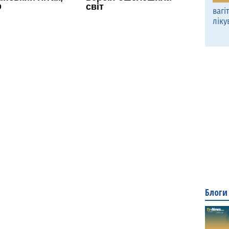
вагі
ліку
Блоги