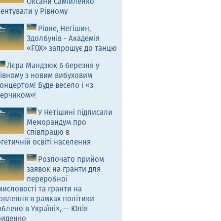
Оксани Самійленко
ентували у Рівному
Рівне, Нетішин,
Здолбунів - Академія
«FOX» запрошує до танцю
Лєра Мандзюк 6 березня у
івному з новим вибуховим
онцертом! Буде весело і «з
ерчиком»!
У Нетішині підписали
Меморандум про
співпрацю в
гетичній освіті населення
Розпочато прийом
заявок на гранти для
переробної
исловості та гранти на
овлення в рамках політики
блено в Україні», — Юлія
риденко