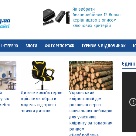
Як вибрати
безперебійник 12 Вольт:
керівництво з описом
ключових критерій
ІНТЕРВ'Ю
БЛОГИ
ФОТОРЕПОРТАЖ
ТУРИЗМ & ВІДПОЧИНОК
І
Єдині
й
Дитяче комп’ютерне
Український
у: як
крісло: як обрати
кліринговий дім
меблі
модель під зріст і
розпочав серію
ї
звички дитини
навчальних вебінарів
для учасників
клірингу за товарним
ринком
«Необроблена