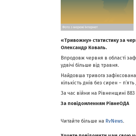
Фото з мережі Інтернет
«Тривожну» статистику за чер
Олександр Коваль.
Впродовж червня в області зафі
удвічі більше від травня.
Найдовша тривога зафіксована у
кількість днів без сирен – п’ять
За час війни на Рівненщині 883
За повідомленням РівнеОДА
Читайте більше на
RvNews
.
Хочете повідомити нам свою н