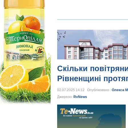
Скільки повітряни
Рівненщині протя
02.07.2025 14:12 Опубліковано :
Олекса М
Джерело:
RvNews