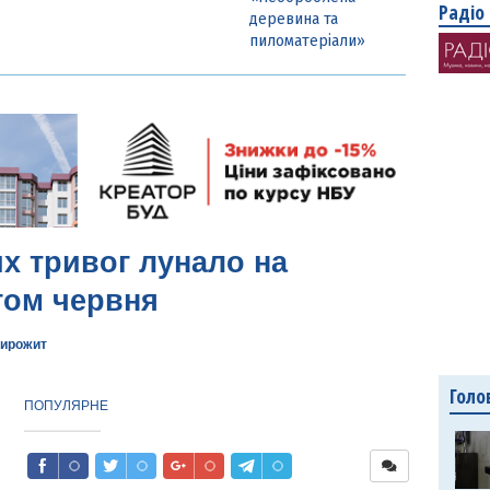
Радіо
деревина та
пиломатеріали»
х тривог лунало на
гом червня
ирожит
Голо
ПОПУЛЯРНЕ