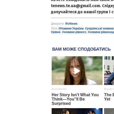
tenews.te.ua@gmail.com. Слід
долучайтеся до нашої групи і 
Джерело:
RvNews
Теги:
#Новини України
,
#українські новини
#рівне
,
#новини рівного
,
#новини рівненщ