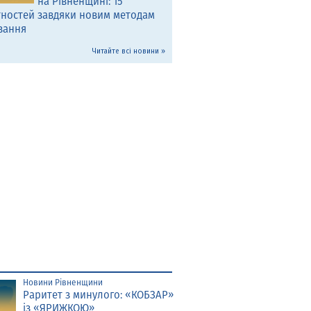
на Рівненщині: 15
тностей завдяки новим методам
вання
Читайте всі новини »
Новини Рівненщини
Раритет з минулого: «КОБЗАР»
із «ЯРИЖКОЮ»