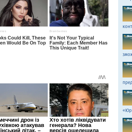
кон
змо
пред
«Юр