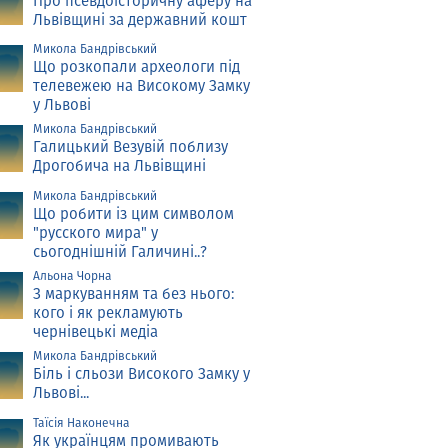
Про псевдоісторичну аферу на
Львівщині за державний кошт
Микола Бандрівський
Що розкопали археологи під
телевежею на Високому Замку
у Львові
Микола Бандрівський
Галицький Везувій поблизу
Дрогобича на Львівщині
Микола Бандрівський
Що робити із цим символом
"русского мира" у
сьогоднішній Галичині..?
Альона Чорна
З маркуванням та без нього:
кого і як рекламують
чернівецькі медіа
Микола Бандрівський
Біль і сльози Високого Замку у
Львові...
Таїсія Наконечна
Як українцям промивають