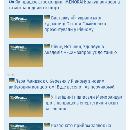
Як працює агрохолдинг MENORAH: закупівля зерна
та міжнародний експорт
Виставку «Ї» української
художниці Оксани Самійленко
презентували у Рівному
Рівне, Нетішин, Здолбунів -
Академія «FOX» запрошує до танцю
15:16
Лєра Мандзюк 6 березня у Рівному з новим
вибуховим концертом! Буде весело і «з перчиком»!
У Нетішині підписали Меморандум
про співпрацю в енергетичній освіті
населення
Розпочато прийом заявок на