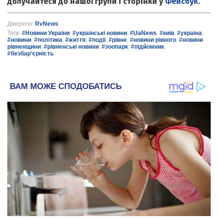
долучайтеся до нашої групи і сторінки у
Фейсбук
.
Джерело:
RvNews
Теги:
#Новини України
,
#українські новини
,
#UaNews
,
#київ
,
#україна
,
#новини
,
#політика
,
#життя
,
#події
,
#рівне
,
#новини рівного
,
#новини
рівненщини
,
#рівненські новини
,
#зоопарк
,
#підйомник
,
#безбар'єрність