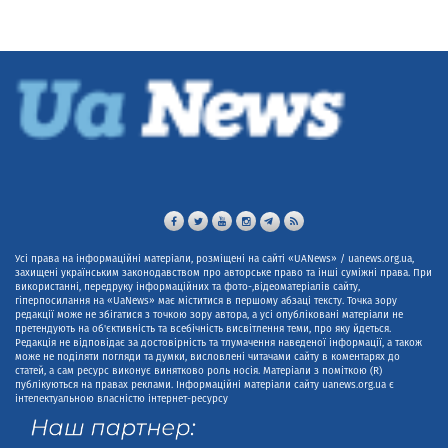
Усі права на інформаційні матеріали, розміщені на сайті «UANews» / uanews.org.ua,
захищені українським законодавством про авторське право та інші суміжні права. При
використанні, передруку інформаційних та фото-,відеоматеріалів сайту,
гіперпосилання на «UaNews» має міститися в першому абзаці тексту. Точка зору
редакції може не збігатися з точкою зору автора, а усі опубліковані матеріали не
претендують на об'єктивність та всебічність висвітлення теми, про яку йдеться.
Редакція не відповідає за достовірність та тлумачення наведеної інформації, а також
може не поділяти погляди та думки, висловлені читачами сайту в коментарях до
статей, а сам ресурс виконує винятково роль носія. Матеріали з поміткою (R)
публікуються на правах реклами. Інформаційні матеріали сайту uanews.org.ua є
інтелектуальною власністю інтернет-ресурсу