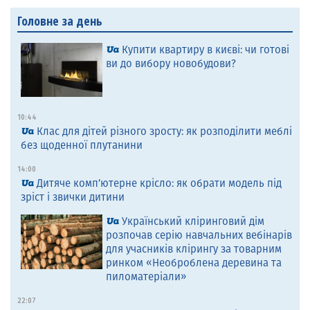
Головне за день
Купити квартиру в києві: чи готові
ви до вибору новобудови?
10:44
Клас для дітей різного зросту: як розподілити меблі
без щоденної плутанини
14:00
Дитяче комп’ютерне крісло: як обрати модель під
зріст і звички дитини
Український кліринговий дім
розпочав серію навчальних вебінарів
для учасників клірингу за товарним
ринком «Необроблена деревина та
пиломатеріали»
22:07