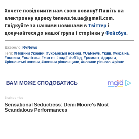
Хочете повідомити нам свою новину? Пишіть на
електронну адресу tenews.te.ua@gmail.com.
Слідкуйте за нашими новинами в
Твіттер
і
долучайтеся до нашої групи і сторінки у
Фейсбук
.
Джерело:
RvNews
Теги:
#Новини України
,
#українські новини
,
#UaNews
,
#київ
,
#україна
,
#новини
,
#політика
,
#життя
,
#події
,
#об'їзд
,
#ремонт
,
#дорога
,
#рівненські новини
,
#новини рівненщини
,
#новини рівного
,
#рівне