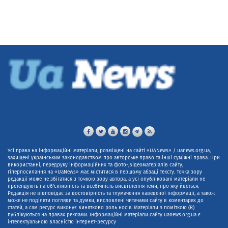
Усі права на інформаційні матеріали, розміщені на сайті «UANews» / uanews.org.ua,
захищені українським законодавством про авторське право та інші суміжні права. При
використанні, передруку інформаційних та фото-,відеоматеріалів сайту,
гіперпосилання на «UaNews» має міститися в першому абзаці тексту. Точка зору
редакції може не збігатися з точкою зору автора, а усі опубліковані матеріали не
претендують на об'єктивність та всебічність висвітлення теми, про яку йдеться.
Редакція не відповідає за достовірність та тлумачення наведеної інформації, а також
може не поділяти погляди та думки, висловлені читачами сайту в коментарях до
статей, а сам ресурс виконує винятково роль носія. Матеріали з поміткою (R)
публікуються на правах реклами. Інформаційні матеріали сайту uanews.org.ua є
інтелектуальною власністю інтернет-ресурсу