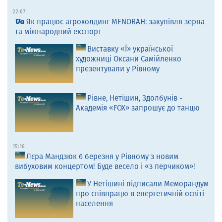
22:07
Як працює агрохолдинг MENORAH: закупівля зерна
та міжнародний експорт
Виставку «Ї» української
художниці Оксани Самійленко
презентували у Рівному
Рівне, Нетішин, Здолбунів -
Академія «FOX» запрошує до танцю
15:16
Лєра Мандзюк 6 березня у Рівному з новим
вибуховим концертом! Буде весело і «з перчиком»!
У Нетішині підписали Меморандум
про співпрацю в енергетичній освіті
населення