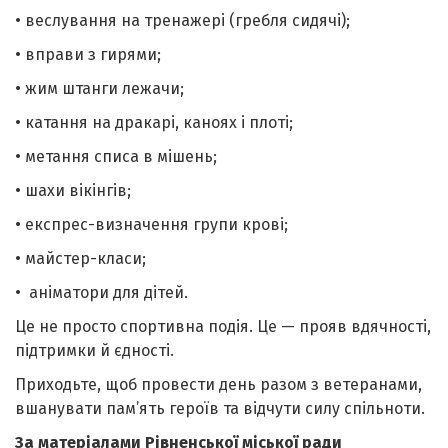
• веслування на тренажері (гребля сидячі);
• вправи з гирями;
• жим штанги лежачи;
• катання на дракарі, каноях і плоті;
• метання списа в мішень;
• шахи вікінгів;
• експрес-визначення групи крові;
• майстер-класи;
• аніматори для дітей.
Це не просто спортивна подія. Це — прояв вдячності,
підтримки й єдності.
Приходьте, щоб провести день разом з ветеранами,
вшанувати пам’ять героїв та відчути силу спільноти.
За матеріалами Рівненської міської ради