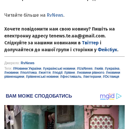
Читайте більше на
RvNews
.
Хочете повідомити нам свою новину? Пишіть на
електронну адресу tenews.te.ua@gmail.com.
Слідкуйте за нашими новинами в
Твіттер
і
долучайтеся до нашої групи і сторінки у
Фейсбук
.
Джерело:
RvNews
Теги:
#Новини України
,
#українські новини
,
#UaNews
,
#київ
,
#україна
,
#новини
,
#політика
,
#життя
,
#події
,
#рівне
,
#новини рівного
,
#новини
рівненщини
,
#рівненські новини
,
#фестиваль
,
#ветерани
,
#Оствиця