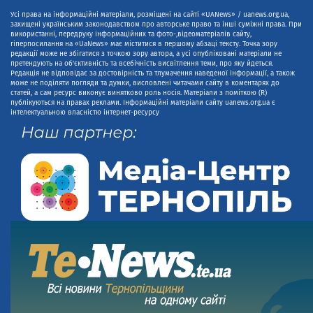
Усі права на інформаційні матеріали, розміщені на сайті «UANews» / uanews.org.ua,
захищені українським законодавством про авторське право та інші суміжні права. При
використанні, передруку інформаційних та фото-,відеоматеріалів сайту,
гіперпосилання на «UaNews» має міститися в першому абзаці тексту. Точка зору
редакції може не збігатися з точкою зору автора, а усі опубліковані матеріали не
претендують на об'єктивність та всебічність висвітлення теми, про яку йдеться.
Редакція не відповідає за достовірність та тлумачення наведеної інформації, а також
може не поділяти погляди та думки, висловлені читачами сайту в коментарях до
статей, а сам ресурс виконує винятково роль носія. Матеріали з поміткою (R)
публікуються на правах реклами. Інформаційні матеріали сайту uanews.org.ua є
інтелектуальною власністю інтернет-ресурсу