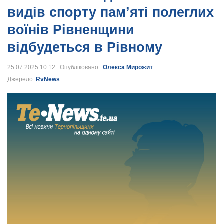
видів спорту пам’яті полеглих
воїнів Рівненщини
відбудеться в Рівному
25.07.2025 10:12 Опубліковано :
Олекса Мирожит
Джерело:
RvNews