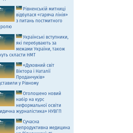
Рівненській митниці
відбулася «гаряча лінія»
з питань постмитного
тролю
Українські вступники,
які перебувають за
межами України, також
жуть скласти НМТ
«Духовний світ
Віктора і Наталії
Проданчуків»
ставили у Рівному
Оголошено новий
набір на курс
неформальної освіти
идична журналістика» НУВГП
Сучасна
репродуктивна медицина