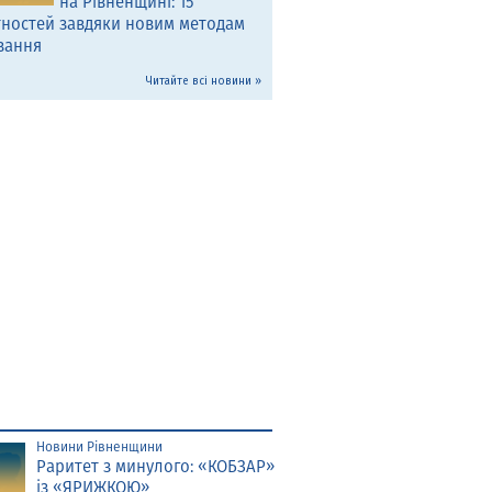
на Рівненщині: 15
тностей завдяки новим методам
вання
Читайте всі новини »
Новини Рівненщини
Раритет з минулого: «КОБЗАР»
із «ЯРИЖКОЮ»