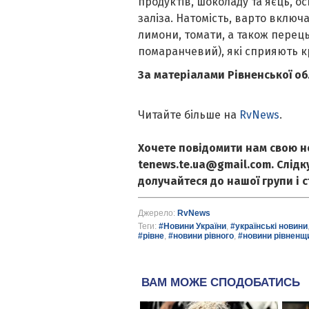
продуктів, шоколаду та яєць, о
заліза. Натомість, варто включа
лимони, томати, а також перець
помаранчевий), які сприяють к
За матеріалами Рівненської об
Читайте більше на
RvNews
.
Хочете повідомити нам свою н
tenews.te.ua@gmail.com. Слід
долучайтеся до нашої групи і 
Джерело:
RvNews
Теги:
#Новини України
,
#українські новини
#рівне
,
#новини рівного
,
#новини рівненщ