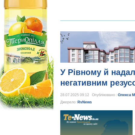
У Рівному й надал
негативним резус
28.07.2025 09:12 Опубліковано :
Олекса М
Джерело:
RvNews