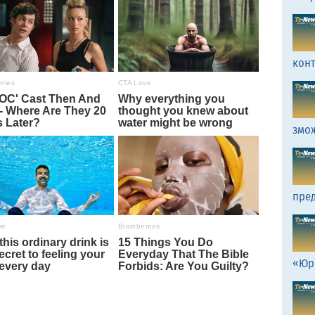
кон
змо
пред
«Юр