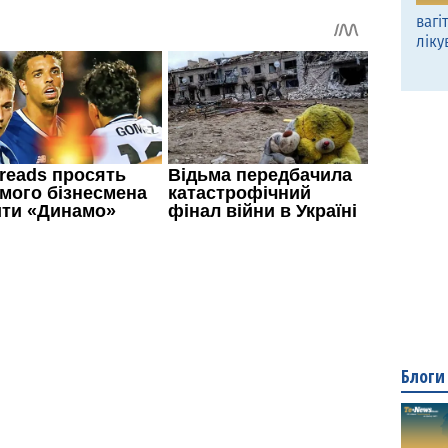
вагі
ліку
Блоги