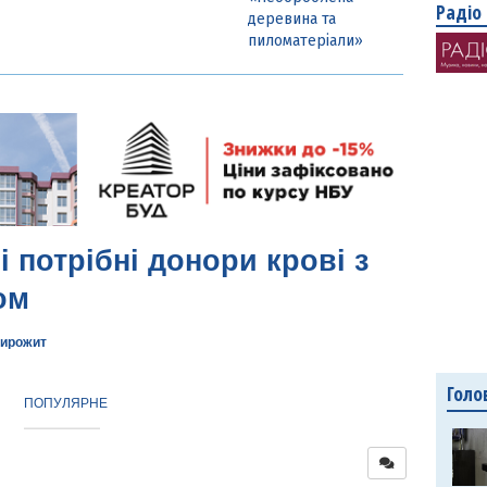
Радіо
деревина та
пиломатеріали»
і потрібні донори крові з
ом
ирожит
Голо
ПОПУЛЯРНЕ