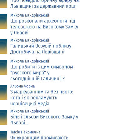
Про псевдоісторичну аферу на
Львівщині за державний кошт
Микола Бандрівський
Що розкопали археологи під
телевежею на Високому Замку
у Львові
Микола Бандрівський
Галицький Везувій поблизу
Дрогобича на Львівщині
Микола Бандрівський
Що робити із цим символом
"русского мира" у
сьогоднішній Галичині..?
Альона Чорна
З маркуванням та без нього:
кого і як рекламують
чернівецькі медіа
Микола Бандрівський
Біль і сльози Високого Замку у
Львові...
Таїсія Наконечна
Як українцям промивають