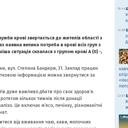
10:44
я
щ
14:00
о
ужби крові звертається до жителів області з
д
з наявна велика потреба в крові всіх груп з
ша ситуація склалася з групою крові А (II) -,
не, вул. Степана Бандери, 31. Заклад працює
навч
клір
одатковою інформацією можна звернутися за
«Не
пил
нтів дуже важливо дбати про своє здоров’я.
22:07
отягом кількох тижнів після донації
M
алізо. Це включає м’ясо, печінку, різноманітні
м
нат.
витися від вживання чаю, кави, молочних