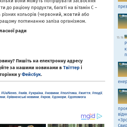
скільки вони можуть погіршувати засвоєння
през
ти до раціону продукти, багаті на вітамін С –
 різних кольорів (червоний, жовтий або
ращому поглинанню заліза організмом.
ласної ради
15:16
Р
к
п
овину? Пишіть на електронну адресу
куйте за нашими новинами в
Твіттер
і
сторінки у
Фейсбук
.
енер
,
#UaNews
,
#київ
,
#україна
,
#новини
,
#політика
,
#життя
,
#події
,
ини
,
#рівненські новини
,
#кров
,
#донори
,
#допомога
пром
відн
«Зро
Сви