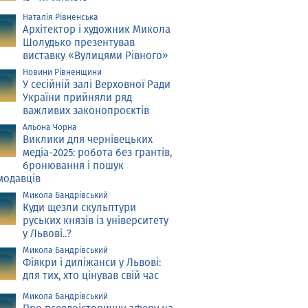
Наталія Рівненська
Архітектор і художник Микола
Шолудько презентував
виставку «Вулицями Рівного»
Новини Рівненщини
У сесійній залі Верховної Ради
України прийняли ряд
важливих законопроєктів
Альона Чорна
Виклики для чернівецьких
медіа-2025: робота без грантів,
бронювання і пошук
модавців
Микола Бандрівський
Куди щезли скульптури
руських князів із університету
у Львові..?
Микола Бандрівський
Фіякри і диліжанси у Львові:
для тих, хто цінував свій час
Микола Бандрівський