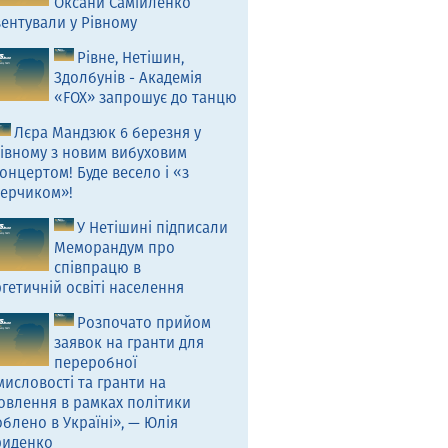
Оксани Самійленко
ентували у Рівному
Рівне, Нетішин,
Здолбунів - Академія
«FOX» запрошує до танцю
Лєра Мандзюк 6 березня у
івному з новим вибуховим
онцертом! Буде весело і «з
ерчиком»!
У Нетішині підписали
Меморандум про
співпрацю в
гетичній освіті населення
Розпочато прийом
заявок на гранти для
переробної
исловості та гранти на
овлення в рамках політики
блено в Україні», — Юлія
риденко