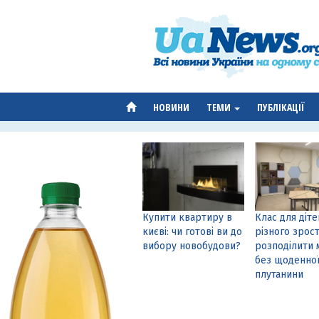
НОВИНИ
ТЕМИ
ПУБЛІКАЦІЇ
Купити квартиру в
Клас для діте
києві: чи готові ви до
різного зрост
вибору новобудови?
розподілити 
без щоденно
плутанини