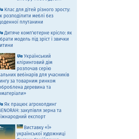
Клас для дітей різного зросту:
к розподілити меблі без
оденної плутанини
Дитяче комп’ютерне крісло: як
брати модель під зріст і звички
итини
Український
кліринговий дім
розпочав серію
альних вебінарів для учасників
ингу за товарним ринком
оброблена деревина та
оматеріали»
Як працює агрохолдинг
ENORAH: закупівля зерна та
іжнародний експорт
Виставку «Ї»
української художниці