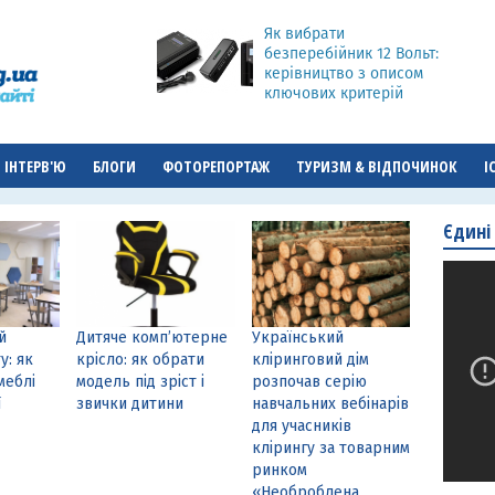
Як вибрати
безперебійник 12 Вольт:
керівництво з описом
ключових критерій
ІНТЕРВ'Ю
БЛОГИ
ФОТОРЕПОРТАЖ
ТУРИЗМ & ВІДПОЧИНОК
І
Єдині
й
Дитяче комп’ютерне
Український
у: як
крісло: як обрати
кліринговий дім
меблі
модель під зріст і
розпочав серію
ї
звички дитини
навчальних вебінарів
для учасників
клірингу за товарним
ринком
«Необроблена