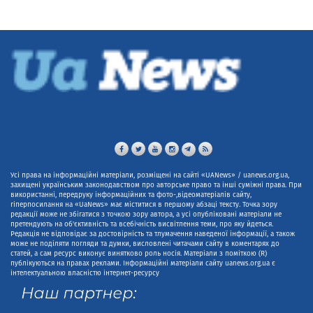
Усі права на інформаційні матеріали, розміщені на сайті «UANews» / uanews.org.ua,
захищені українським законодавством про авторське право та інші суміжні права. При
використанні, передруку інформаційних та фото-,відеоматеріалів сайту,
гіперпосилання на «UaNews» має міститися в першому абзаці тексту. Точка зору
редакції може не збігатися з точкою зору автора, а усі опубліковані матеріали не
претендують на об'єктивність та всебічність висвітлення теми, про яку йдеться.
Редакція не відповідає за достовірність та тлумачення наведеної інформації, а також
може не поділяти погляди та думки, висловлені читачами сайту в коментарях до
статей, а сам ресурс виконує винятково роль носія. Матеріали з поміткою (R)
публікуються на правах реклами. Інформаційні матеріали сайту uanews.org.ua є
інтелектуальною власністю інтернет-ресурсу