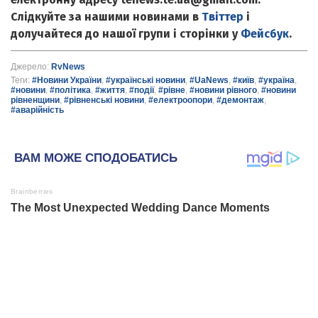
Слідкуйте за нашими новинами в
Твіттер
і
долучайтеся до нашої групи і сторінки у
Фейсбук
.
Джерело:
RvNews
Теги:
#Новини України
,
#українські новини
,
#UaNews
,
#київ
,
#україна
,
#новини
,
#політика
,
#життя
,
#події
,
#рівне
,
#новини рівного
,
#новини
рівненщини
,
#рівненські новини
,
#електроопори
,
#демонтаж
,
#аварійність