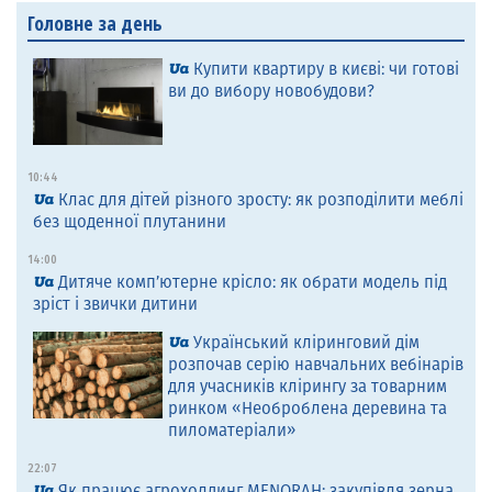
Головне за день
Купити квартиру в києві: чи готові
ви до вибору новобудови?
10:44
Клас для дітей різного зросту: як розподілити меблі
без щоденної плутанини
14:00
Дитяче комп’ютерне крісло: як обрати модель під
зріст і звички дитини
Український кліринговий дім
розпочав серію навчальних вебінарів
для учасників клірингу за товарним
ринком «Необроблена деревина та
пиломатеріали»
22:07
Як працює агрохолдинг MENORAH: закупівля зерна