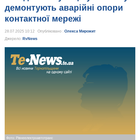
демонтують аварійні опори
контактної мережі
28.07.2025 10:12 Опубліковано :
Олекса Мирожит
Джерело:
RvNews
Фото: Рівнеелектроавтотранс