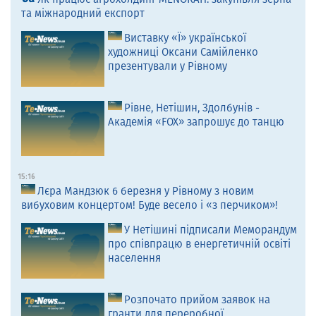
та міжнародний експорт
Виставку «Ї» української
художниці Оксани Самійленко
презентували у Рівному
Рівне, Нетішин, Здолбунів -
Академія «FOX» запрошує до танцю
15:16
Лєра Мандзюк 6 березня у Рівному з новим
вибуховим концертом! Буде весело і «з перчиком»!
У Нетішині підписали Меморандум
про співпрацю в енергетичній освіті
населення
Розпочато прийом заявок на
гранти для переробної