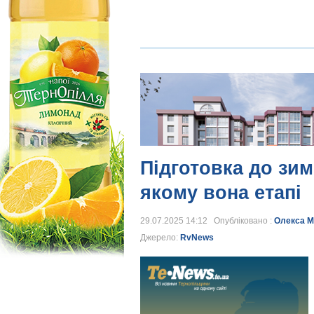
Підготовка до зим
якому вона етапі
29.07.2025 14:12 Опубліковано :
Олекса М
Джерело:
RvNews