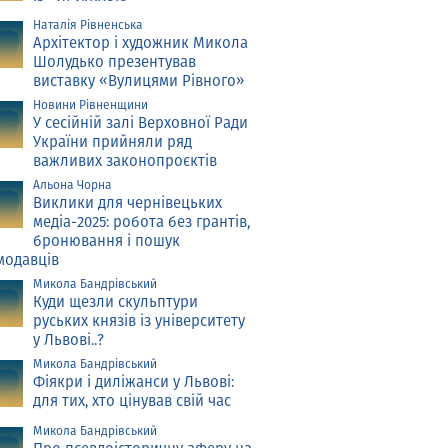
Наталія Рівненська
Архітектор і художник Микола
Шолудько презентував
виставку «Вулицями Рівного»
Новини Рівненщини
У сесійній залі Верховної Ради
України прийняли ряд
важливих законопроєктів
Альона Чорна
Виклики для чернівецьких
медіа-2025: робота без грантів,
бронювання і пошук
модавців
Микола Бандрівський
Куди щезли скульптури
руських князів із університету
у Львові..?
Микола Бандрівський
Фіякри і диліжанси у Львові:
для тих, хто цінував свій час
Микола Бандрівський