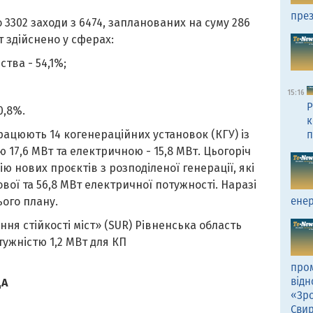
през
 3302 заходи з 6474, запланованих на суму 286
т здійснено у сферах:
тва - 54,1%;
15:16
Р
0,8%.
к
рацюють 14 когенераційних установок (КГУ) із
п
17,6 МВт та електричною - 15,8 МВт. Цьогоріч
ю нових проєктів з розподіленої генерації, які
вої та 56,8 МВт електричної потужності. Наразі
енер
ого плану.
ня стійкості міст» (SUR) Рівненська область
ужністю 1,2 МВт для КП
пром
відн
ДА
«Зро
Сви