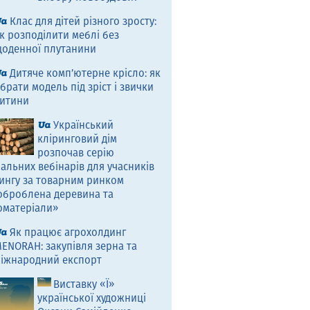
Клас для дітей різного зросту:
к розподілити меблі без
оденної плутанини
Дитяче комп’ютерне крісло: як
брати модель під зріст і звички
итини
Український
кліринговий дім
розпочав серію
альних вебінарів для учасників
ингу за товарним ринком
оброблена деревина та
оматеріали»
Як працює агрохолдинг
ENORAH: закупівля зерна та
іжнародний експорт
Виставку «Ї»
української художниці