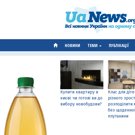
НОВИНИ
ТЕМИ
ПУБЛІКАЦІЇ
Купити квартиру в
Клас для діте
києві: чи готові ви до
різного зрост
вибору новобудови?
розподілити 
без щоденно
плутанини