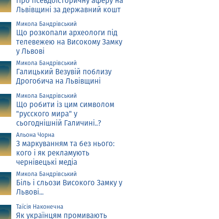
Про псевдоісторичну аферу на
Львівщині за державний кошт
Микола Бандрівський
Що розкопали археологи під
телевежею на Високому Замку
у Львові
Микола Бандрівський
Галицький Везувій поблизу
Дрогобича на Львівщині
Микола Бандрівський
Що робити із цим символом
"русского мира" у
сьогоднішній Галичині..?
Альона Чорна
З маркуванням та без нього:
кого і як рекламують
чернівецькі медіа
Микола Бандрівський
Біль і сльози Високого Замку у
Львові...
Таїсія Наконечна
Як українцям промивають