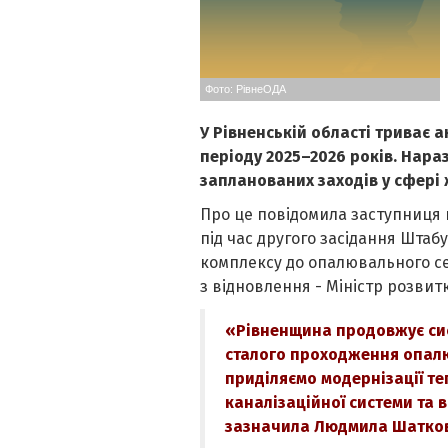
Фото: РівнеОДА
У Рівненській області триває 
періоду 2025–2026 років. Нара
запланованих заходів у сфері
Про це повідомила заступниця
під час другого засідання Штаб
комплексу до опалювального сез
з відновлення - Міністр розвит
«Рівненщина продовжує си
сталого проходження опалю
приділяємо модернізації т
каналізаційної системи та 
зазначила Людмила Шатков