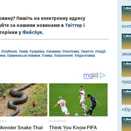
овину? Пишіть на електронну адресу
куйте за нашими новинами в
Твіттер
і
кон
сторінки у
Фейсбук
.
,
#UaNews
,
#київ
,
#україна
,
#новини
,
#політика
,
#життя
,
#події
,
змо
ини
,
#рівненські новини
,
#зима
,
#опалення
,
#підготовка
пред
«Юр