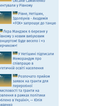
Оксани Самійленко
ентували у Рівному
Рівне, Нетішин,
Здолбунів - Академія
«FOX» запрошує до танцю
Лєра Мандзюк 6 березня у
івному з новим вибуховим
онцертом! Буде весело і «з
ерчиком»!
У Нетішині підписали
Меморандум про
співпрацю в
гетичній освіті населення
Розпочато прийом
заявок на гранти для
переробної
исловості та гранти на
овлення в рамках політики
блено в Україні», — Юлія
риденко