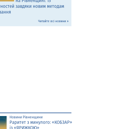
на Рівненщині: 15
тностей завдяки новим методам
вання
Читайте всі новини »
Новини Рівненщини
Раритет з минулого: «КОБЗАР»
із «ЯРИЖКОЮ»