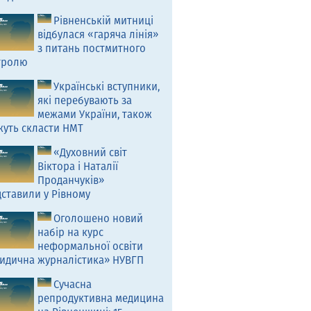
Рівненській митниці
відбулася «гаряча лінія»
з питань постмитного
тролю
Українські вступники,
які перебувають за
межами України, також
жуть скласти НМТ
«Духовний світ
Віктора і Наталії
Проданчуків»
ставили у Рівному
Оголошено новий
набір на курс
неформальної освіти
идична журналістика» НУВГП
Сучасна
репродуктивна медицина