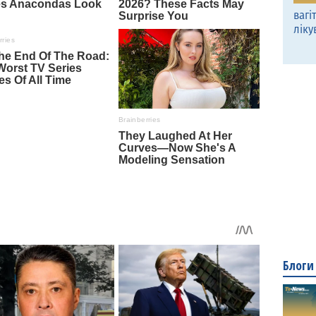
вагі
ліку
Блоги