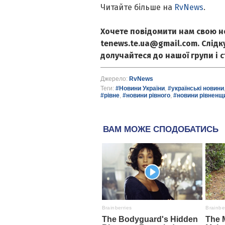
Читайте більше на
RvNews
.
Хочете повідомити нам свою н
tenews.te.ua@gmail.com. Слід
долучайтеся до нашої групи і 
Джерело:
RvNews
Теги:
#Новини України
,
#українські новини
#рівне
,
#новини рівного
,
#новини рівненщ