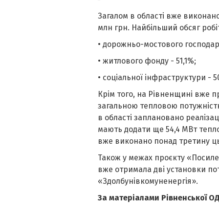
Загалом в області вже виконано
млн грн. Найбільший обсяг робі
• дорожньо-мостового господарс
• житлового фонду - 51,1%;
• соціальної інфраструктури - 5
Крім того, на Рівненщині вже п
загальною тепловою потужністю 
в області заплановано реалізаці
мають додати ще 54,4 МВт тепло
вже виконано понад третину ць
Також у межах проєкту «Посилен
вже отримала дві установки пот
«Здолбунівкомуненергія».
За матеріалами Рівненської О