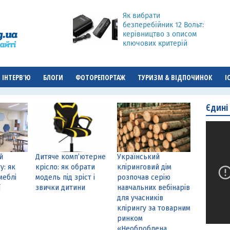
Як вибрати
безперебійник 12 Вольт:
керівництво з описом
ключових критерій
ІНТЕРВ'Ю
БЛОГИ
ФОТОРЕПОРТАЖ
ТУРИЗМ & ВІДПОЧИНОК
І
Єдині
й
Дитяче комп’ютерне
Український
у: як
крісло: як обрати
кліринговий дім
меблі
модель під зріст і
розпочав серію
ї
звички дитини
навчальних вебінарів
для учасників
клірингу за товарним
ринком
«Необроблена