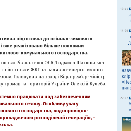
10:44
я
щ
14:00
о
активна підготовка до осінньо-зимового
д
зі вже реалізовано більше половини
 житлово-комунального господарства.
 голови Рівненської ОДА Людмила Шатковська
у з підготовки ЖКГ та паливно-енергетичного
навч
клір
ону. Головував на заході Віцепрем’єр-міністр
«Не
ку громад та територій України Олексій Кулеба.
пил
стемно працювати над забезпеченням
22:07
вального сезону. Особливу увагу
M
м
еплового господарства, водопровідно-
впровадженню розподіленої генерації», -
ська.