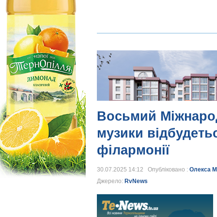
Восьмий Міжнаро
музики відбудетьс
філармонії
30.07.2025 14:12 Опубліковано :
Олекса М
Джерело:
RvNews