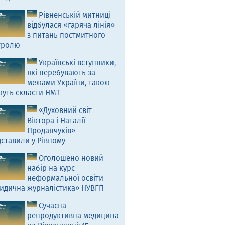
Рівненській митниці
відбулася «гаряча лінія»
з питань постмитного
тролю
Українські вступники,
які перебувають за
межами України, також
жуть скласти НМТ
«Духовний світ
Віктора і Наталії
Проданчуків»
ставили у Рівному
Оголошено новий
набір на курс
неформальної освіти
идична журналістика» НУВГП
Сучасна
репродуктивна медицина