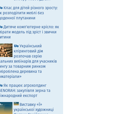
Клас для дітей різного зросту:
к розподілити меблі без
оденної плутанини
Дитяче комп’ютерне крісло: як
брати модель під зріст і звички
итини
Український
кліринговий дім
розпочав серію
альних вебінарів для учасників
ингу за товарним ринком
оброблена деревина та
оматеріали»
Як працює агрохолдинг
ENORAH: закупівля зерна та
іжнародний експорт
Виставку «Ї»
української художниці