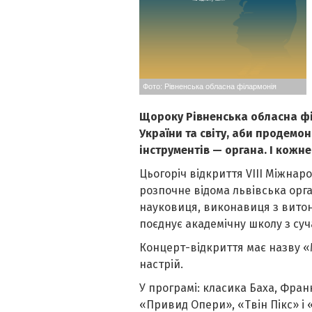
Фото: Рівненська обласна філармонія
Щороку Рівненська обласна фі
України та світу, аби продемо
інструментів — органа. І кожн
Цьогоріч відкриття VIII Міжна
розпочне відома львівська орган
науковиця, виконавиця з витон
поєднує академічну школу з су
Концерт-відкриття має назву «М
настрій.
У програмі: класика Баха, Фран
«Привид Опери», «Твін Пікс» і «