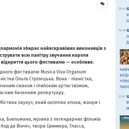
10:44
я
щ
14:00
о
д
лармонія збирає найяскравіших виконавців з
нструвати всю палітру звучання короля
е відкриття цього фестивалю — особливе.
навч
родного фестивалю Musica Viva Organum
клір
істка Ольга Стрілецька. Вона - піаністка,
«Не
ченим смаком і глибоким артистизмом,
пил
часним баченням репертуару.
22:07
істика звуку», який охоплює епохи, жанри і
M
м
ка, Боельмана, музика з легендарних фільмів
Код да Вінчі», твори Циммера, Гласса,