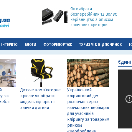
Як вибрати
безперебійник 12 Вольт:
керівництво з описом
ключових критерій
ІНТЕРВ'Ю
БЛОГИ
ФОТОРЕПОРТАЖ
ТУРИЗМ & ВІДПОЧИНОК
І
Єдині
й
Дитяче комп’ютерне
Український
у: як
крісло: як обрати
кліринговий дім
меблі
модель під зріст і
розпочав серію
ї
звички дитини
навчальних вебінарів
для учасників
клірингу за товарним
ринком
«Необроблена