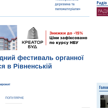
Радіо
деревина та
пиломатеріали»
дний фестиваль органної
я в Рівненській
ирожит
Голо
ПОПУЛЯРНЕ