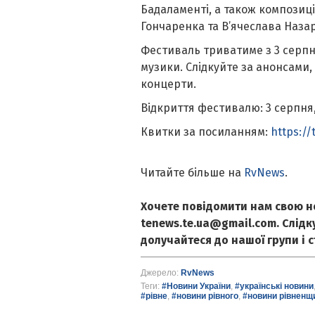
Бадаламенті, а також композиці
Гончаренка та В’ячеслава Наза
Фестиваль триватиме з 3 серпня
музики. Слідкуйте за анонсами
концерти.
Відкриття фестивалю: 3 серпня,
Квитки за посиланням:
https://
Читайте більше на
RvNews
.
Хочете повідомити нам свою н
tenews.te.ua@gmail.com. Слід
долучайтеся до нашої групи і 
Джерело:
RvNews
Теги:
#Новини України
,
#українські новини
#рівне
,
#новини рівного
,
#новини рівненщ