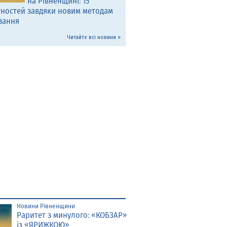
на Рівненщині: 15
тностей завдяки новим методам
вання
Читайте всі новини »
Новини Рівненщини
Раритет з минулого: «КОБЗАР»
із «ЯРИЖКОЮ»