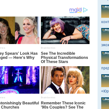
кон
змо
пред
«Юр