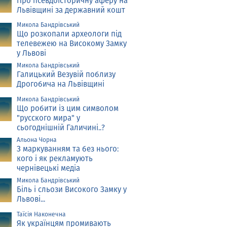
Про псевдоісторичну аферу на
Львівщині за державний кошт
Микола Бандрівський
Що розкопали археологи під
телевежею на Високому Замку
у Львові
Микола Бандрівський
Галицький Везувій поблизу
Дрогобича на Львівщині
Микола Бандрівський
Що робити із цим символом
"русского мира" у
сьогоднішній Галичині..?
Альона Чорна
З маркуванням та без нього:
кого і як рекламують
чернівецькі медіа
Микола Бандрівський
Біль і сльози Високого Замку у
Львові...
Таїсія Наконечна
Як українцям промивають