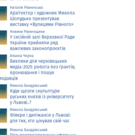
Наталія Рівненська
Архітектор і художник Микола
Шолудько презентував
виставку «Вулицями Рівного»
Новини Рівненщини
У сесійній залі Верховної Ради
України прийняли ряд
важливих законопроєктів
Альона Чорна
Виклики для чернівецьких
медіа-2025: робота без грантів,
бронювання і пошук
модавців
Микола Бандрівський
Куди щезли скульптури
руських князів із університету
у Львові..?
Микола Бандрівський
Фіякри і диліжанси у Львові:
для тих, хто цінував свій час
Микола Бандрівський