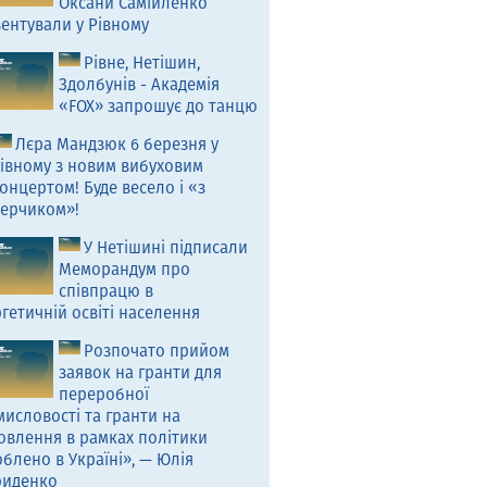
Оксани Самійленко
ентували у Рівному
Рівне, Нетішин,
Здолбунів - Академія
«FOX» запрошує до танцю
Лєра Мандзюк 6 березня у
івному з новим вибуховим
онцертом! Буде весело і «з
ерчиком»!
У Нетішині підписали
Меморандум про
співпрацю в
гетичній освіті населення
Розпочато прийом
заявок на гранти для
переробної
исловості та гранти на
овлення в рамках політики
блено в Україні», — Юлія
риденко