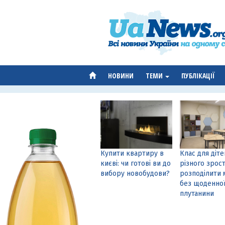
НОВИНИ
ТЕМИ
ПУБЛІКАЦІЇ
Купити квартиру в
Клас для діте
києві: чи готові ви до
різного зрост
вибору новобудови?
розподілити 
без щоденно
плутанини