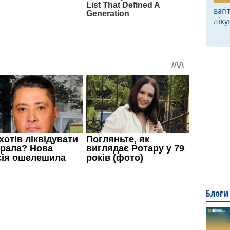
вагі
ліку
Блоги