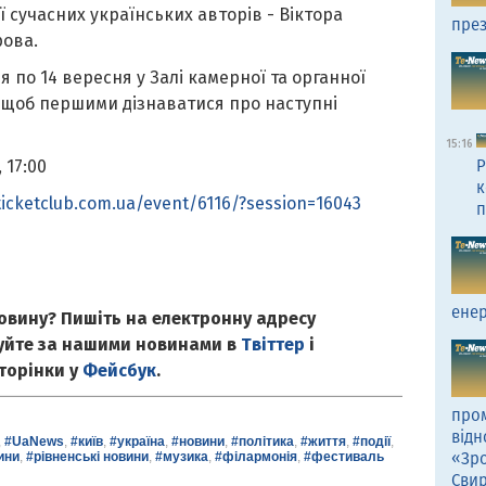
ї сучасних українських авторів - Віктора
през
рова.
 по 14 вересня у Залі камерної та органної
, щоб першими дізнаватися про наступні
15:16
Р
 17:00
к
ticketclub.com.ua/event/6116/?session=16043
п
енер
овину? Пишіть на електронну адресу
куйте за нашими новинами в
Твіттер
і
сторінки у
Фейсбук
.
пром
відн
,
#UaNews
,
#київ
,
#україна
,
#новини
,
#політика
,
#життя
,
#події
,
«Зро
ини
,
#рівненські новини
,
#музика
,
#філармонія
,
#фестиваль
Сви