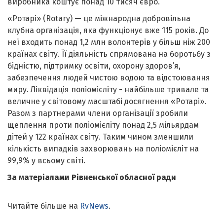
виробника коштує понад 10 тисяч євро.
«Ротарі» (Rotary) — це міжнародна добровільна
клубна організація, яка функціонує вже 115 років. До
неї входить понад 1,2 млн волонтерів у більш ніж 200
країнах світу. Її діяльність спрямована на боротьбу з
бідністю, підтримку освіти, охорону здоров’я,
забезпечення людей чистою водою та відстоювання
миру. Ліквідація поліомієліту - найбільше тривале та
величне у світовому масштабі досягнення «Ротарі».
Разом з партнерами члени організації зробили
щеплення проти поліомієліту понад 2,5 мільярдам
дітей у 122 країнах світу. Таким чином зменшили
кількість випадків захворювань на поліомієліт на
99,9% у всьому світі.
За матеріалами Рівненської обласної ради
Читайте більше на
RvNews
.