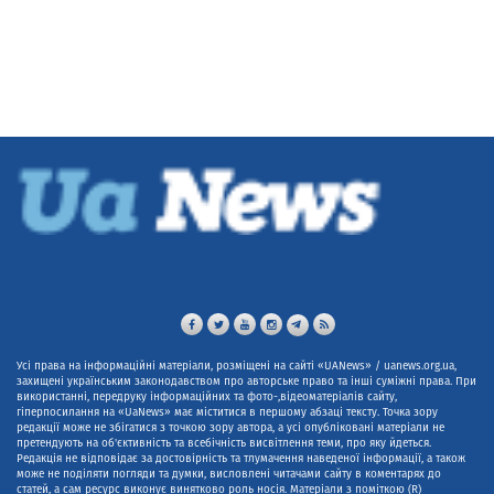
Усі права на інформаційні матеріали, розміщені на сайті «UANews» / uanews.org.ua,
захищені українським законодавством про авторське право та інші суміжні права. При
використанні, передруку інформаційних та фото-,відеоматеріалів сайту,
гіперпосилання на «UaNews» має міститися в першому абзаці тексту. Точка зору
редакції може не збігатися з точкою зору автора, а усі опубліковані матеріали не
претендують на об'єктивність та всебічність висвітлення теми, про яку йдеться.
Редакція не відповідає за достовірність та тлумачення наведеної інформації, а також
може не поділяти погляди та думки, висловлені читачами сайту в коментарях до
статей, а сам ресурс виконує винятково роль носія. Матеріали з поміткою (R)