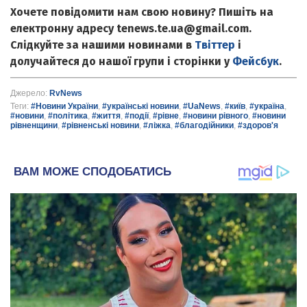
Хочете повідомити нам свою новину? Пишіть на
електронну адресу tenews.te.ua@gmail.com.
Слідкуйте за нашими новинами в
Твіттер
і
долучайтеся до нашої групи і сторінки у
Фейсбук
.
Джерело:
RvNews
Теги:
#Новини України
,
#українські новини
,
#UaNews
,
#київ
,
#україна
,
#новини
,
#політика
,
#життя
,
#події
,
#рівне
,
#новини рівного
,
#новини
рівненщини
,
#рівненські новини
,
#ліжка
,
#благодійники
,
#здоров'я