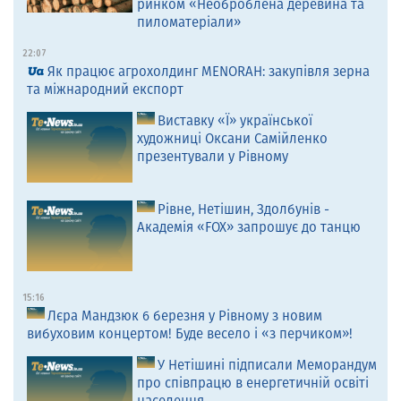
ринком «Необроблена деревина та
пиломатеріали»
22:07
Як працює агрохолдинг MENORAH: закупівля зерна
та міжнародний експорт
Виставку «Ї» української
художниці Оксани Самійленко
презентували у Рівному
Рівне, Нетішин, Здолбунів -
Академія «FOX» запрошує до танцю
15:16
Лєра Мандзюк 6 березня у Рівному з новим
вибуховим концертом! Буде весело і «з перчиком»!
У Нетішині підписали Меморандум
про співпрацю в енергетичній освіті
населення