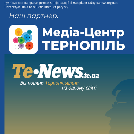
публікуються на правах реклами. Інформаційні матеріали сайту uanews.org.ua є
інтелектуальною власністю інтернет-ресурсу