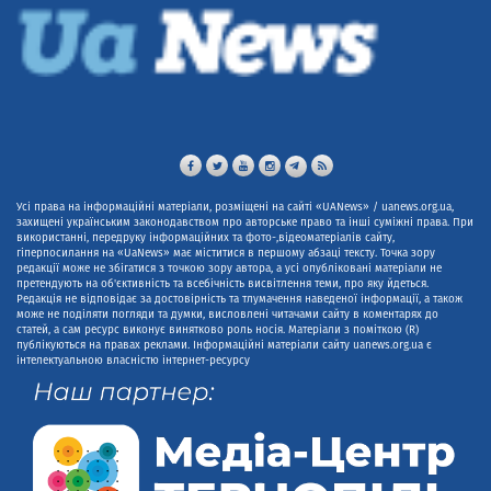
Усі права на інформаційні матеріали, розміщені на сайті «UANews» / uanews.org.ua,
захищені українським законодавством про авторське право та інші суміжні права. При
використанні, передруку інформаційних та фото-,відеоматеріалів сайту,
гіперпосилання на «UaNews» має міститися в першому абзаці тексту. Точка зору
редакції може не збігатися з точкою зору автора, а усі опубліковані матеріали не
претендують на об'єктивність та всебічність висвітлення теми, про яку йдеться.
Редакція не відповідає за достовірність та тлумачення наведеної інформації, а також
може не поділяти погляди та думки, висловлені читачами сайту в коментарях до
статей, а сам ресурс виконує винятково роль носія. Матеріали з поміткою (R)
публікуються на правах реклами. Інформаційні матеріали сайту uanews.org.ua є
інтелектуальною власністю інтернет-ресурсу