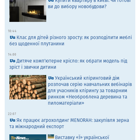
Купити квартиру в києві: чи готові
ви до вибору новобудови?
10:44
Клас для дітей різного зросту: як розподілити меблі
без щоденної плутанини
14:00
Дитяче комп’ютерне крісло: як обрати модель під
зріст і звички дитини
Український кліринговий дім
розпочав серію навчальних вебінарів
для учасників клірингу за товарним
ринком «Необроблена деревина та
пиломатеріали»
22:07
Як працює агрохолдинг MENORAH: закупівля зерна
та міжнародний експорт
Виставку «Ї» української