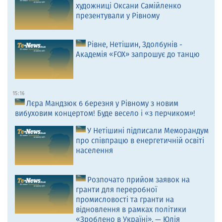
художниці Оксани Самійленко
презентували у Рівному
Рівне, Нетішин, Здолбунів -
Академія «FOX» запрошує до танцю
15:16
Лєра Мандзюк 6 березня у Рівному з новим
вибуховим концертом! Буде весело і «з перчиком»!
У Нетішині підписали Меморандум
про співпрацю в енергетичній освіті
населення
Розпочато прийом заявок на
гранти для переробної
промисловості та гранти на
відновлення в рамках політики
«Зроблено в Україні», — Юлія