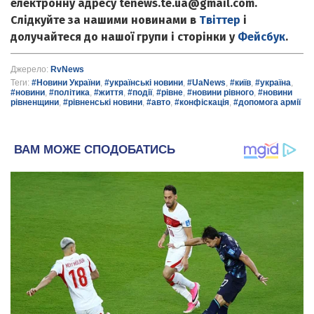
електронну адресу tenews.te.ua@gmail.com.
Слідкуйте за нашими новинами в
Твіттер
і
долучайтеся до нашої групи і сторінки у
Фейсбук
.
Джерело:
RvNews
Теги:
#Новини України
,
#українські новини
,
#UaNews
,
#київ
,
#україна
,
#новини
,
#політика
,
#життя
,
#події
,
#рівне
,
#новини рівного
,
#новини
рівненщини
,
#рівненські новини
,
#авто
,
#конфіскація
,
#допомога армії