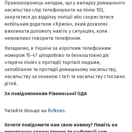
Правоохоронець нагадав, що у випадку домашнього
насильства слід телефонувати на лінію 102,
звертатися до відділку поліції або скористатися
мобільним додатком «Крила», який дозволяє
викликати допомогу навіть у ситуаціях, коли
неможливо говорити телефоном.
Нагадаємо, в Україні за коротким телефонним
номером 15-47 цілодобово та безкоштовно діє
«гаряча лінія» з протидії торгівлі людьми,
запобігання та протидії домашньому насильству,
насильству за ознакою статі та насильству стосовно
дітей.
За повідомленням Рівненської ОДА
Читайте більше на
RvNews
.
Хочете повідомити нам свою новину? Пишіть на
електронну адресу tenews.te.ua@gmail.com.