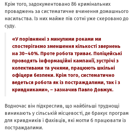
Крім того, задокументовано 86 кримінальних
проваджень за систематичне вчинення домашнього
насильства. Із них майже пів сотні уже скеровано до
суду.
«У порівнянні з минулими роками ми
спостерігаємо зменшення кількості звернень
на 30–40%. Проте робота триває. Поліцейські
проводять інформаційні кампанії, зустрічі з
колективами та учнями, працюють шкільні
офіцери безпеки. Крім того, систематично
ведеться робота як із постраждалими, так і з
кривдниками», – зазначив Павло Довжук.
Водночас він підкреслив, що найбільші труднощі
виникають у сільській місцевості, де бракує програм
для кривдників і фахівців, які могли б працювати із
постраждалими.