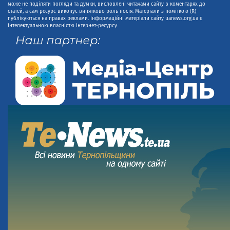
може не поділяти погляди та думки, висловлені читачами сайту в коментарях до
статей, а сам ресурс виконує винятково роль носія. Матеріали з поміткою (R)
публікуються на правах реклами. Інформаційні матеріали сайту uanews.org.ua є
інтелектуальною власністю інтернет-ресурсу