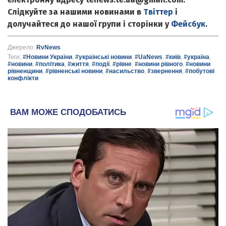
Слідкуйте за нашими новинами в
Твіттер
і
долучайтеся до нашої групи і сторінки у
Фейсбук
.
Джерело:
RvNews
Теги:
#Новини України
,
#українські новини
,
#UaNews
,
#київ
,
#україна
,
#новини
,
#політика
,
#життя
,
#події
,
#рівне
,
#новини рівного
,
#новини
рівненщини
,
#рівненські новини
,
#насильство
,
#звернення
,
#побутові
конфлікти