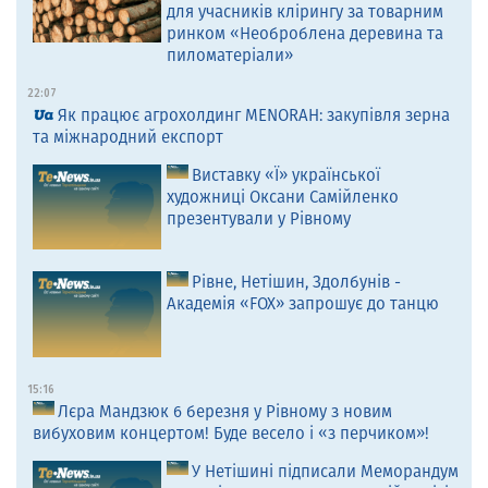
для учасників клірингу за товарним
ринком «Необроблена деревина та
пиломатеріали»
22:07
Як працює агрохолдинг MENORAH: закупівля зерна
та міжнародний експорт
Виставку «Ї» української
художниці Оксани Самійленко
презентували у Рівному
Рівне, Нетішин, Здолбунів -
Академія «FOX» запрошує до танцю
15:16
Лєра Мандзюк 6 березня у Рівному з новим
вибуховим концертом! Буде весело і «з перчиком»!
У Нетішині підписали Меморандум