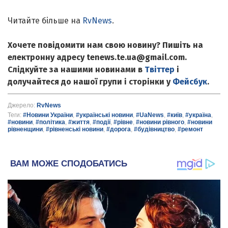
Читайте більше на
RvNews
.
Хочете повідомити нам свою новину? Пишіть на
електронну адресу tenews.te.ua@gmail.com.
Слідкуйте за нашими новинами в
Твіттер
і
долучайтеся до нашої групи і сторінки у
Фейсбук
.
Джерело:
RvNews
Теги:
#Новини України
,
#українські новини
,
#UaNews
,
#київ
,
#україна
,
#новини
,
#політика
,
#життя
,
#події
,
#рівне
,
#новини рівного
,
#новини
рівненщини
,
#рівненські новини
,
#дорога
,
#будівництво
,
#ремонт