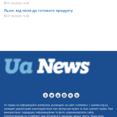
Усі права на інформаційні матеріали, розміщені на сайті «UANews» / uanews.org.ua,
захищені українським законодавством про авторське право та інші суміжні права. При
використанні, передруку інформаційних та фото-,відеоматеріалів сайту,
гіперпосилання на «UaNews» має міститися в першому абзаці тексту. Точка зору