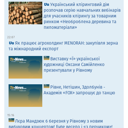
Український кліринговий дім
розпочав серію навчальних вебінарів
для учасників клірингу за товарним
ринком «Необроблена деревина та
пиломатеріали»
22:07
Як працює агрохолдинг MENORAH: закупівля зерна
та міжнародний експорт
Виставку «Ї» української
художниці Оксани Самійленко
презентували у Рівному
Рівне, Нетішин, Здолбунів -
Академія «FOX» запрошує до танцю
15:16
Лєра Мандзюк 6 березня у Рівному з новим
вибуховим концертом! Буде весело і «з перчиком»!