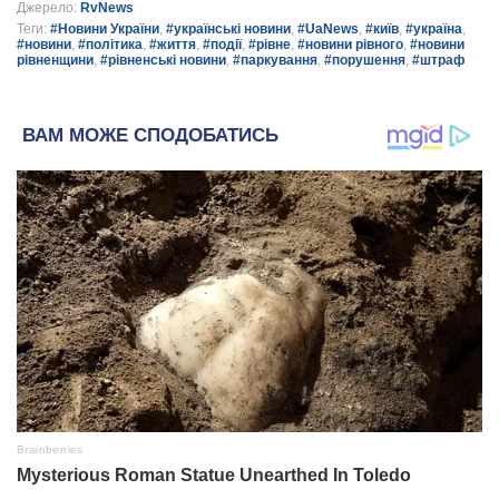
Джерело:
RvNews
Теги:
#Новини України
,
#українські новини
,
#UaNews
,
#київ
,
#україна
,
#новини
,
#політика
,
#життя
,
#події
,
#рівне
,
#новини рівного
,
#новини
рівненщини
,
#рівненські новини
,
#паркування
,
#порушення
,
#штраф