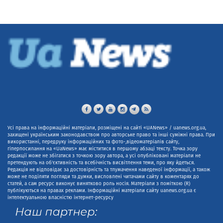
Усі права на інформаційні матеріали, розміщені на сайті «UANews» / uanews.org.ua,
захищені українським законодавством про авторське право та інші суміжні права. При
використанні, передруку інформаційних та фото-,відеоматеріалів сайту,
гіперпосилання на «UaNews» має міститися в першому абзаці тексту. Точка зору
редакції може не збігатися з точкою зору автора, а усі опубліковані матеріали не
претендують на об'єктивність та всебічність висвітлення теми, про яку йдеться.
Редакція не відповідає за достовірність та тлумачення наведеної інформації, а також
може не поділяти погляди та думки, висловлені читачами сайту в коментарях до
статей, а сам ресурс виконує винятково роль носія. Матеріали з поміткою (R)
публікуються на правах реклами. Інформаційні матеріали сайту uanews.org.ua є
інтелектуальною власністю інтернет-ресурсу