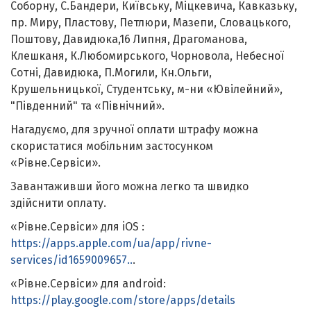
Соборну, С.Бандери, Київську, Міцкевича, Кавказьку,
пр. Миру, Пластову, Петлюри, Мазепи, Словацького,
Поштову, Давидюка,16 Липня, Драгоманова,
Клешканя, К.Любомирського, Чорновола, Небесної
Сотні, Давидюка, П.Могили, Кн.Ольги,
Крушельницької, Студентську, м-ни «Ювілейний»,
"Південний" та «Північний».
Нагадуємо, для зручної оплати штрафу можна
скористатися мобільним застосунком
«Рівне.Сервіси».
Завантаживши його можна легко та швидко
здійснити оплату.
«Рівне.Сервіси» для iOS :
https://apps.apple.com/ua/app/rivne-
services/id1659009657..
.
«Рівне.Сервіси» для android:
https://play.google.com/store/apps/details