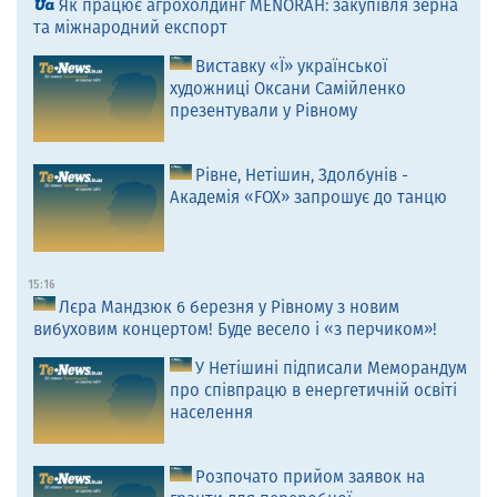
Як працює агрохолдинг MENORAH: закупівля зерна
та міжнародний експорт
Виставку «Ї» української
художниці Оксани Самійленко
презентували у Рівному
Рівне, Нетішин, Здолбунів -
Академія «FOX» запрошує до танцю
15:16
Лєра Мандзюк 6 березня у Рівному з новим
вибуховим концертом! Буде весело і «з перчиком»!
У Нетішині підписали Меморандум
про співпрацю в енергетичній освіті
населення
Розпочато прийом заявок на