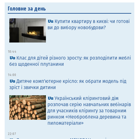
Головне за день
Купити квартиру в києві: чи готові
ви до вибору новобудови?
10:44
Клас для дітей різного зросту: як розподілити меблі
без щоденної плутанини
14:00
Дитяче комп’ютерне крісло: як обрати модель під
зріст і звички дитини
Український кліринговий дім
розпочав серію навчальних вебінарів
для учасників клірингу за товарним
ринком «Необроблена деревина та
пиломатеріали»
22:07