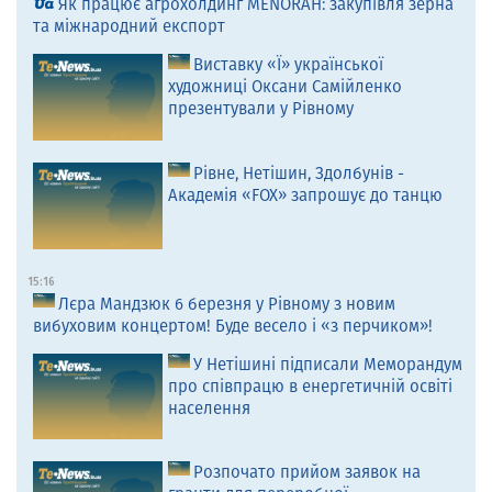
Як працює агрохолдинг MENORAH: закупівля зерна
та міжнародний експорт
Виставку «Ї» української
художниці Оксани Самійленко
презентували у Рівному
Рівне, Нетішин, Здолбунів -
Академія «FOX» запрошує до танцю
15:16
Лєра Мандзюк 6 березня у Рівному з новим
вибуховим концертом! Буде весело і «з перчиком»!
У Нетішині підписали Меморандум
про співпрацю в енергетичній освіті
населення
Розпочато прийом заявок на