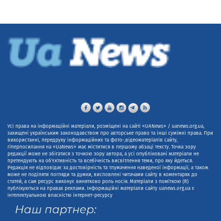
Усі права на інформаційні матеріали, розміщені на сайті «UANews» / uanews.org.ua,
захищені українським законодавством про авторське право та інші суміжні права. При
використанні, передруку інформаційних та фото-,відеоматеріалів сайту,
гіперпосилання на «UaNews» має міститися в першому абзаці тексту. Точка зору
редакції може не збігатися з точкою зору автора, а усі опубліковані матеріали не
претендують на об'єктивність та всебічність висвітлення теми, про яку йдеться.
Редакція не відповідає за достовірність та тлумачення наведеної інформації, а також
може не поділяти погляди та думки, висловлені читачами сайту в коментарях до
статей, а сам ресурс виконує винятково роль носія. Матеріали з поміткою (R)
публікуються на правах реклами. Інформаційні матеріали сайту uanews.org.ua є
інтелектуальною власністю інтернет-ресурсу