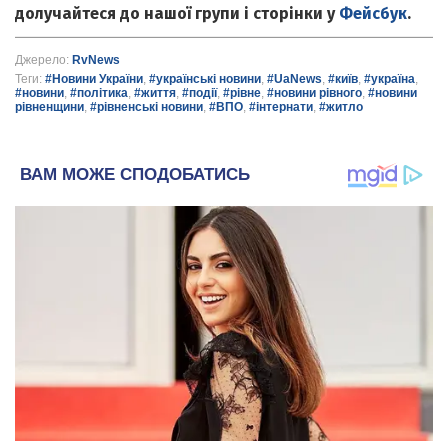
долучайтеся до нашої групи і сторінки у
Фейсбук
.
Джерело:
RvNews
Теги:
#Новини України
,
#українські новини
,
#UaNews
,
#київ
,
#україна
,
#новини
,
#політика
,
#життя
,
#події
,
#рівне
,
#новини рівного
,
#новини
рівненщини
,
#рівненські новини
,
#ВПО
,
#інтернати
,
#житло