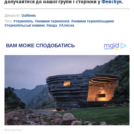
долучайтеся до нашої групи і сторінки у
Фейсбук
.
Джерело:
UaNews
Теги:
#тернопіль
,
#новини тернополя
,
#новини тернопільщини
,
#тернопільські новини
,
#вода
,
#Аляска