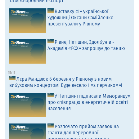
та міжнародний експорт
Виставку «Ї» української
художниці Оксани Самійленко
презентували у Рівному
Рівне, Нетішин, Здолбунів -
Академія «FOX» запрошує до танцю
15:16
Лєра Мандзюк 6 березня у Рівному з новим
вибуховим концертом! Буде весело і «з перчиком»!
У Нетішині підписали Меморандум
про співпрацю в енергетичній освіті
населення
Розпочато прийом заявок на
гранти для переробної