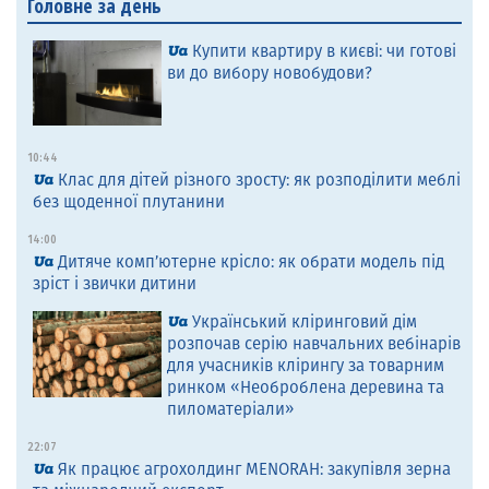
Головне за день
Купити квартиру в києві: чи готові
ви до вибору новобудови?
10:44
Клас для дітей різного зросту: як розподілити меблі
без щоденної плутанини
14:00
Дитяче комп’ютерне крісло: як обрати модель під
зріст і звички дитини
Український кліринговий дім
розпочав серію навчальних вебінарів
для учасників клірингу за товарним
ринком «Необроблена деревина та
пиломатеріали»
22:07
Як працює агрохолдинг MENORAH: закупівля зерна