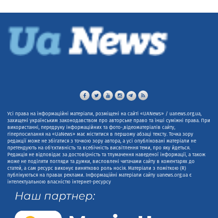
Усі права на інформаційні матеріали, розміщені на сайті «UANews» / uanews.org.ua,
захищені українським законодавством про авторське право та інші суміжні права. При
використанні, передруку інформаційних та фото-,відеоматеріалів сайту,
гіперпосилання на «UaNews» має міститися в першому абзаці тексту. Точка зору
редакції може не збігатися з точкою зору автора, а усі опубліковані матеріали не
претендують на об'єктивність та всебічність висвітлення теми, про яку йдеться.
Редакція не відповідає за достовірність та тлумачення наведеної інформації, а також
може не поділяти погляди та думки, висловлені читачами сайту в коментарях до
статей, а сам ресурс виконує винятково роль носія. Матеріали з поміткою (R)
публікуються на правах реклами. Інформаційні матеріали сайту uanews.org.ua є
інтелектуальною власністю інтернет-ресурсу