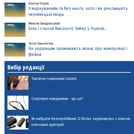
Альона Чорна
З маркуванням та без нього: кого і як рекламують
чернівецькі медіа
Микола Бандрівський
Біль і сльози Високого Замку у Львові...
Таїсія Наконечна
Як українцям промивають мізки: про маніпуляції і
фейки
Вибір редакції
Тактичні годинники Garmin
Спортивні навушники - що це?
Як вибрати безперебійник 12 Вольт: керівництво з описом
ключових критерій