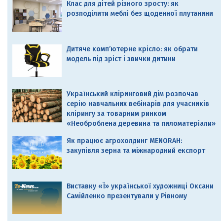
Клас для дітей різного зросту: як
розподілити меблі без щоденної плутанини
Дитяче комп’ютерне крісло: як обрати
модель під зріст і звички дитини
Український кліринговий дім розпочав
серію навчальних вебінарів для учасників
клірингу за товарним ринком
«Необроблена деревина та пиломатеріали»
Як працює агрохолдинг MENORAH:
закупівля зерна та міжнародний експорт
Виставку «Ї» української художниці Оксани
Самійленко презентували у Рівному