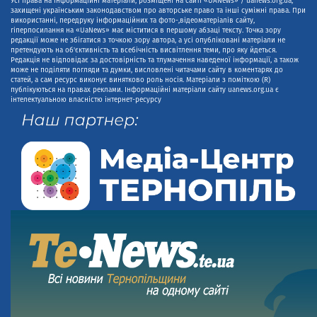
Усі права на інформаційні матеріали, розміщені на сайті «UANews» / uanews.org.ua,
захищені українським законодавством про авторське право та інші суміжні права. При
використанні, передруку інформаційних та фото-,відеоматеріалів сайту,
гіперпосилання на «UaNews» має міститися в першому абзаці тексту. Точка зору
редакції може не збігатися з точкою зору автора, а усі опубліковані матеріали не
претендують на об'єктивність та всебічність висвітлення теми, про яку йдеться.
Редакція не відповідає за достовірність та тлумачення наведеної інформації, а також
може не поділяти погляди та думки, висловлені читачами сайту в коментарях до
статей, а сам ресурс виконує винятково роль носія. Матеріали з поміткою (R)
публікуються на правах реклами. Інформаційні матеріали сайту uanews.org.ua є
інтелектуальною власністю інтернет-ресурсу