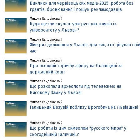
Виклики для чернівецьких медіа-2025: робота без
грантів, бронювання і пошук рекламодавців
Микола Бандрівський
Куди щезли скульптури руських князів із
університету у Львові..?
Микола Бандрівський
Фіякри і диліжанси у Львові: для тих, хто цінував сві
час
Микола Бандрівський
Про псевдоісторичну аферу на Львівщині за
державний кошт
Микола Бандрівський
Що розкопали археологи під телевежею на
Високому Замку у Львові
Микола Бандрівський
Галицький Везувій поблизу Дрогобича на Львівщині
Микола Бандрівський
Що робити із цим символом "русского мира" у
сьогоднішній Галичині..?