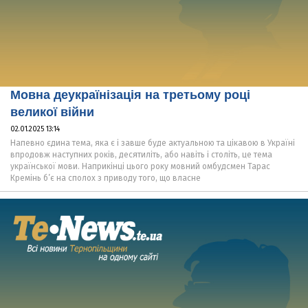
Мовна деукраїнізація на третьому році
великої війни
02.01.2025 13:14
Напевно єдина тема, яка є і завше буде актуальною та цікавою в Україні
впродовж наступних років, десятиліть, або навіть і століть, це тема
української мови. Наприкінці цього року мовний омбудсмен Тарас
Кремінь б’є на сполох з приводу того, що власне