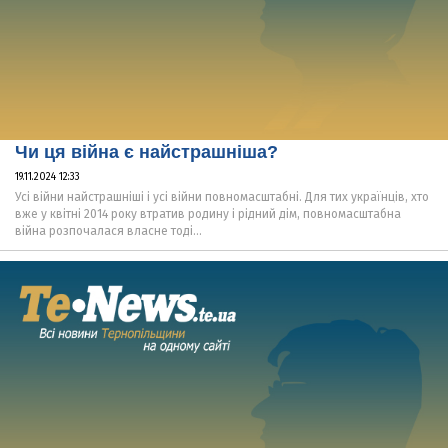
Чи ця війна є найстрашніша?
19.11.2024 12:33
Усі війни найстрашніші і усі війни повномасштабні. Для тих українців, хто
вже у квітні 2014 року втратив родину і рідний дім, повномасштабна
війна розпочалася власне тоді…