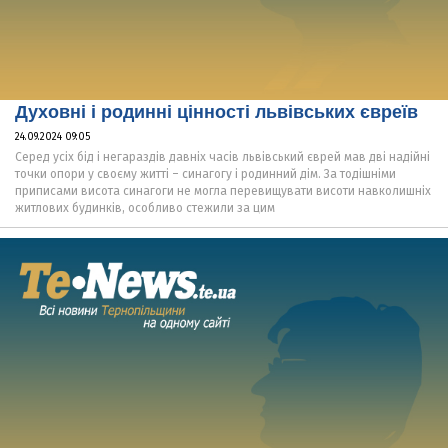
Духовні і родинні цінності львівських євреїв
24.09.2024 09:05
Серед усіх бід і негараздів давніх часів львівський єврей мав дві надійні
точки опори у своєму житті – синагогу і родинний дім. За тодішніми
приписами висота синагоги не могла перевищувати висоти навколишніх
житлових будинків, особливо стежили за цим