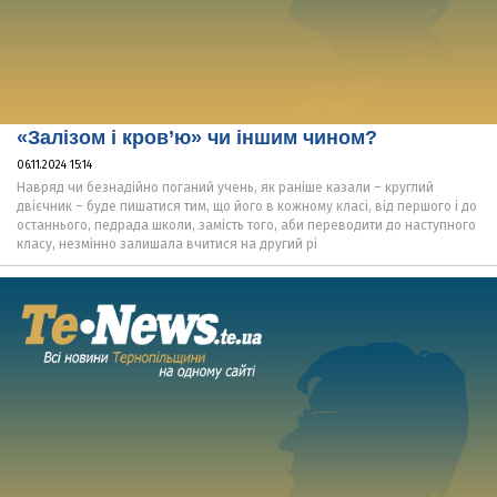
«Залізом і кров’ю» чи іншим чином?
06.11.2024 15:14
Навряд чи безнадійно поганий учень, як раніше казали – круглий
двієчник – буде пишатися тим, що його в кожному класі, від першого і до
останнього, педрада школи, замість того, аби переводити до наступного
класу, незмінно залишала вчитися на другий рі