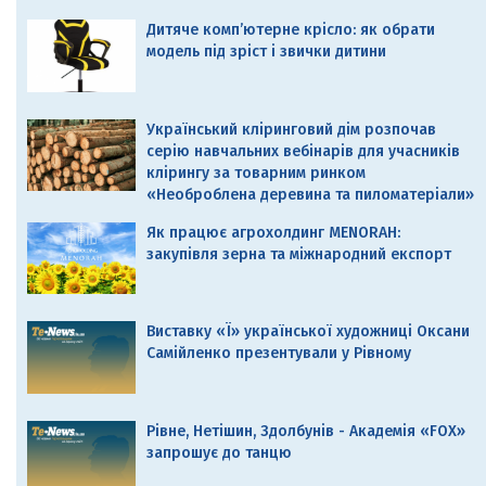
Дитяче комп’ютерне крісло: як обрати
модель під зріст і звички дитини
Український кліринговий дім розпочав
серію навчальних вебінарів для учасників
клірингу за товарним ринком
«Необроблена деревина та пиломатеріали»
Як працює агрохолдинг MENORAH:
закупівля зерна та міжнародний експорт
Виставку «Ї» української художниці Оксани
Самійленко презентували у Рівному
Рівне, Нетішин, Здолбунів - Академія «FOX»
запрошує до танцю