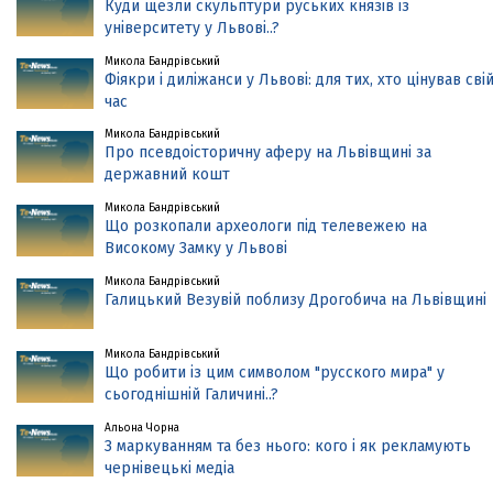
Куди щезли скульптури руських князів із
університету у Львові..?
Микола Бандрівський
Фіякри і диліжанси у Львові: для тих, хто цінував сві
час
Микола Бандрівський
Про псевдоісторичну аферу на Львівщині за
державний кошт
Микола Бандрівський
Що розкопали археологи під телевежею на
Високому Замку у Львові
Микола Бандрівський
Галицький Везувій поблизу Дрогобича на Львівщині
Микола Бандрівський
Що робити із цим символом "русского мира" у
сьогоднішній Галичині..?
Альона Чорна
З маркуванням та без нього: кого і як рекламують
чернівецькі медіа