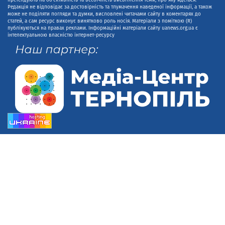
претендують на об'єктивність та всебічність висвітлення теми, про яку йдеться.
Редакція не відповідає за достовірність та тлумачення наведеної інформації, а також
може не поділяти погляди та думки, висловлені читачами сайту в коментарях до
статей, а сам ресурс виконує винятково роль носія. Матеріали з поміткою (R)
публікуються на правах реклами. Інформаційні матеріали сайту uanews.org.ua є
інтелектуальною власністю інтернет-ресурсу