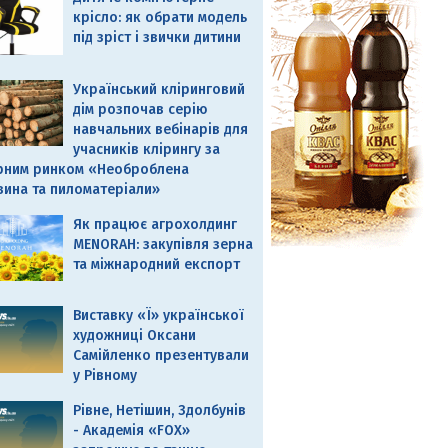
крісло: як обрати модель
під зріст і звички дитини
Український кліринговий
дім розпочав серію
навчальних вебінарів для
учасників клірингу за
рним ринком «Необроблена
вина та пиломатеріали»
Як працює агрохолдинг
MENORAH: закупівля зерна
та міжнародний експорт
Виставку «Ї» української
художниці Оксани
Самійленко презентували
у Рівному
Рівне, Нетішин, Здолбунів
- Академія «FOX»