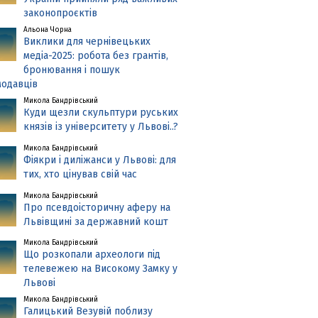
законопроєктів
Альона Чорна
Виклики для чернівецьких
медіа-2025: робота без грантів,
бронювання і пошук
одавців
Микола Бандрівський
Куди щезли скульптури руських
князів із університету у Львові..?
Микола Бандрівський
Фіякри і диліжанси у Львові: для
тих, хто цінував свій час
Микола Бандрівський
Про псевдоісторичну аферу на
Львівщині за державний кошт
Микола Бандрівський
Що розкопали археологи під
телевежею на Високому Замку у
Львові
Микола Бандрівський
Галицький Везувій поблизу