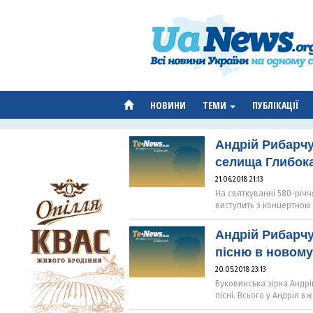
НОВИНИ
ТЕМИ
ПУБЛІКАЦІЇ
Андрій Рибарчу
селища Глибока
21.06.2018 21:13
На святкуванні 580-річч
виступить з концертною
Андрій Рибарчу
пісню в новому
20.05.2018 23:13
Буковинська зірка Андр
пісні. Всього у Андрія вж