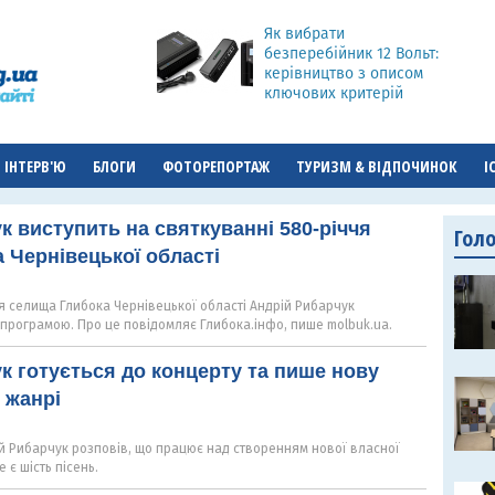
Як вибрати
безперебійник 12 Вольт:
керівництво з описом
ключових критерій
ІНТЕРВ'Ю
БЛОГИ
ФОТОРЕПОРТАЖ
ТУРИЗМ & ВІДПОЧИНОК
І
к виступить на святкуванні 580-річчя
Гол
 Чернівецької області
я селища Глибока Чернівецької області Андрій Рибарчук
 програмою. Про це повідомляє Глибока.інфо, пише molbuk.ua.
к готується до концерту та пише нову
 жанрі
ій Рибарчук розповів, що працює над створенням нової власної
е є шість пісень.