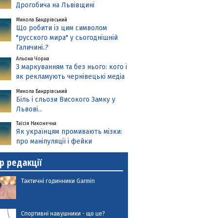
Дрогобича на Львівщині
Микола Бандрівський
Що робити із цим символом
"русского мира" у сьогоднішній
Галичині..?
Альона Чорна
З маркуванням та без нього: кого і
як рекламують чернівецькі медіа
Микола Бандрівський
Біль і сльози Високого Замку у
Львові...
Таїсія Наконечна
Як українцям промивають мізки:
про маніпуляції і фейки
р редакції
Тактичні годинники Garmin
Спортивні навушники - що це?