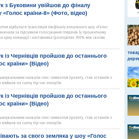
к з Буковини увійшов до фіналу
 «Голос країни-8» (Фото, відео)
квітня відбулася трансляція півфіналу вокального шоу «Голос
изначали за підсумком голосування глядачів (у процентному
на одну команду) і наставника (розподіляє 100% між своїми
това
к із Чернівців пройшов до останнього
дере
с країни» (Відео)
 шанувальники назвали секс-символом проекту, став останнім з
о вийшов на сцену під час нокаутів.
к із Чернівців пройшов до останнього
с країни» (Відео)
 шанувальники назвали секс-символом проекту, став останнім з
о вийшов на сцену під час нокаутів.
івають за свого земляка у шоу «Голос