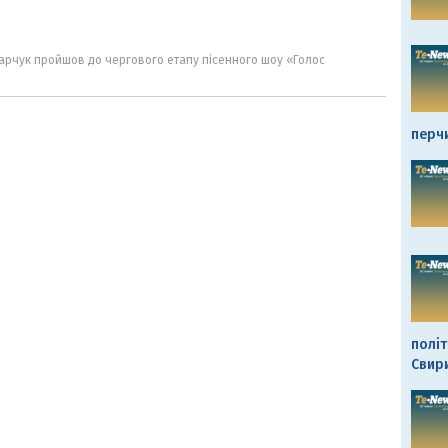
арчук пройшов до чергового етапу пісенного шоу «Голос
перч
політ
Свир