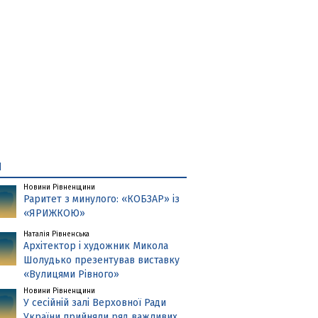
и
Новини Рівненщини
Раритет з минулого: «КОБЗАР» із
«ЯРИЖКОЮ»
Наталія Рівненська
Архітектор і художник Микола
Шолудько презентував виставку
«Вулицями Рівного»
Новини Рівненщини
У сесійній залі Верховної Ради
України прийняли ряд важливих