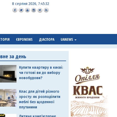
8 серпня 2026, 7:45:32
СТОРІЯ
ЄВРОNEWS
ДІАСПОРА
UANEWS
овне за день
Купити квартиру в києві:
чи готові ви до вибору
новобудови?
Клас для дітей різного
зросту: як розподілити
меблі без щоденної
плутанини
Дитяче комп’ютерне