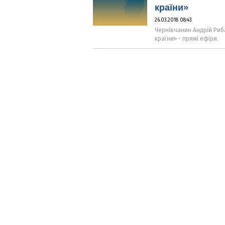
країни»
26.03.2018 08:43
Чернівчанин Андрій Риб
країни» - прямі ефіри.