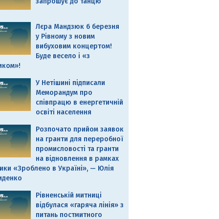
запрошує до танцю
Лєра Мандзюк 6 березня
у Рівному з новим
вибуховим концертом!
Буде весело і «з
иком»!
У Нетішині підписали
Меморандум про
співпрацю в енергетичній
освіті населення
Розпочато прийом заявок
на гранти для переробної
промисловості та гранти
на відновлення в рамках
ики «Зроблено в Україні», — Юлія
иденко
Рівненській митниці
відбулася «гаряча лінія» з
питань постмитного