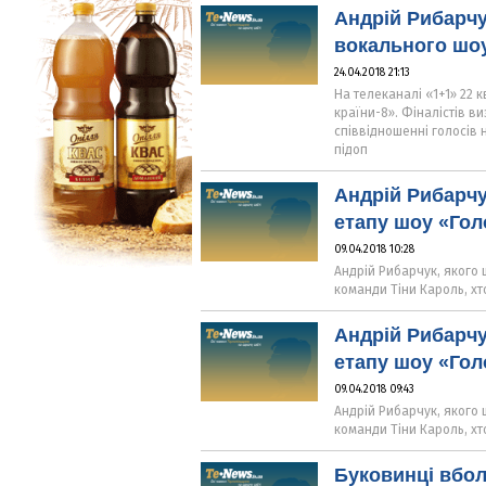
Андрій Рибарчу
вокального шоу
24.04.2018 21:13
На телеканалі «1+1» 22 
країни-8». Фіналістів в
співвідношенні голосів 
підоп
Андрій Рибарчу
етапу шоу «Голо
09.04.2018 10:28
Андрій Рибарчук, якого
команди Тіни Кароль, хт
Андрій Рибарчу
етапу шоу «Голо
09.04.2018 09:43
Андрій Рибарчук, якого
команди Тіни Кароль, хт
Буковинці вбол