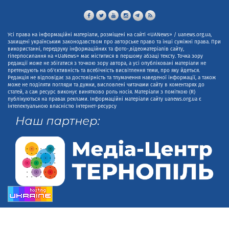
Усі права на інформаційні матеріали, розміщені на сайті «UANews» / uanews.org.ua,
захищені українським законодавством про авторське право та інші суміжні права. При
використанні, передруку інформаційних та фото-,відеоматеріалів сайту,
гіперпосилання на «UaNews» має міститися в першому абзаці тексту. Точка зору
редакції може не збігатися з точкою зору автора, а усі опубліковані матеріали не
претендують на об'єктивність та всебічність висвітлення теми, про яку йдеться.
Редакція не відповідає за достовірність та тлумачення наведеної інформації, а також
може не поділяти погляди та думки, висловлені читачами сайту в коментарях до
статей, а сам ресурс виконує винятково роль носія. Матеріали з поміткою (R)
публікуються на правах реклами. Інформаційні матеріали сайту uanews.org.ua є
інтелектуальною власністю інтернет-ресурсу