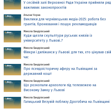
У сесійній залі Верховної Ради України прийняли ряд
важливих законопроєктів
Альона Чорна
Виклики для чернівецьких медіа-2025: робота без
грантів, бронювання і пошук рекламодавців
Микола Бандрівський
Куди щезли скульптури руських князів із
університету у Львові..?
Микола Бандрівський
Фіякри і диліжанси у Львові: для тих, хто цінував сві
час
Микола Бандрівський
Про псевдоісторичну аферу на Львівщині за
державний кошт
Микола Бандрівський
Що розкопали археологи під телевежею на
Високому Замку у Львові
Микола Бандрівський
Галицький Везувій поблизу Дрогобича на Львівщині