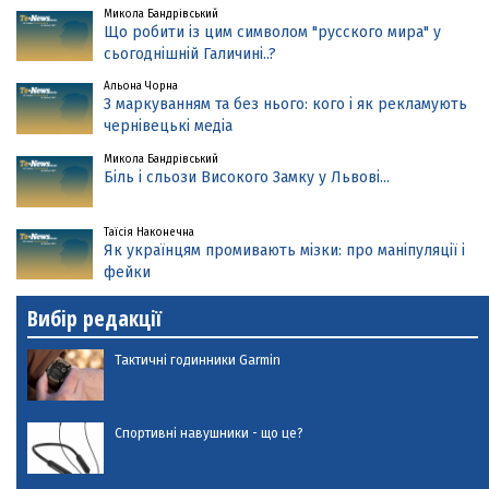
Микола Бандрівський
Що робити із цим символом "русского мира" у
сьогоднішній Галичині..?
Альона Чорна
З маркуванням та без нього: кого і як рекламують
чернівецькі медіа
Микола Бандрівський
Біль і сльози Високого Замку у Львові...
Таїсія Наконечна
Як українцям промивають мізки: про маніпуляції і
фейки
Вибір редакції
Тактичні годинники Garmin
Спортивні навушники - що це?