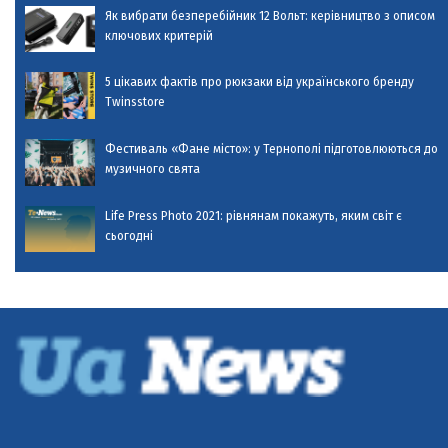
Як вибрати безперебійник 12 Вольт: керівництво з описом
ключових критерій
5 цікавих фактів про рюкзаки від українського бренду
Twinsstore
Фестиваль «Фане місто»: у Тернополі підготовлюються до
музичного свята
Life Press Photo 2021: рівнянам покажуть, яким світ є
сьогодні