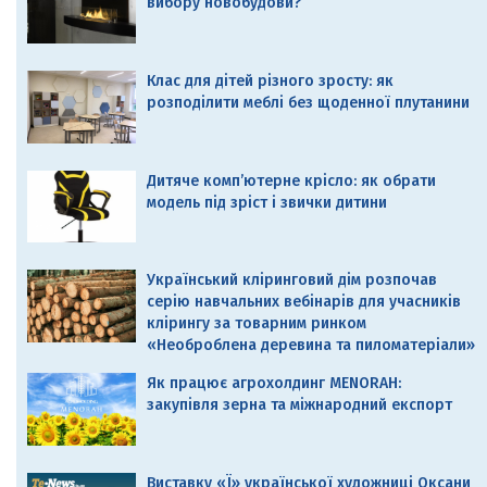
вибору новобудови?
Клас для дітей різного зросту: як
розподілити меблі без щоденної плутанини
Дитяче комп’ютерне крісло: як обрати
модель під зріст і звички дитини
Український кліринговий дім розпочав
серію навчальних вебінарів для учасників
клірингу за товарним ринком
«Необроблена деревина та пиломатеріали»
Як працює агрохолдинг MENORAH:
закупівля зерна та міжнародний експорт
Виставку «Ї» української художниці Оксани