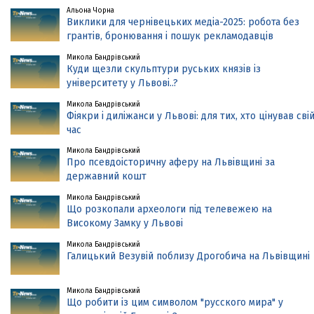
Альона Чорна
Виклики для чернівецьких медіа-2025: робота без
грантів, бронювання і пошук рекламодавців
Микола Бандрівський
Куди щезли скульптури руських князів із
університету у Львові..?
Микола Бандрівський
Фіякри і диліжанси у Львові: для тих, хто цінував сві
час
Микола Бандрівський
Про псевдоісторичну аферу на Львівщині за
державний кошт
Микола Бандрівський
Що розкопали археологи під телевежею на
Високому Замку у Львові
Микола Бандрівський
Галицький Везувій поблизу Дрогобича на Львівщині
Микола Бандрівський
Що робити із цим символом "русского мира" у