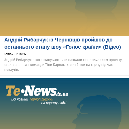
Андрій Рибарчук із Чернівців пройшов до
останнього етапу шоу «Голос країни» (Відео)
09.04.2018 10:28
Андрій Рибарчук, якого шанувальники назвали секс-символом проекту,
став останнім з команди Тіни Кароль, хто вийшов на сцену під час
нокаутів.