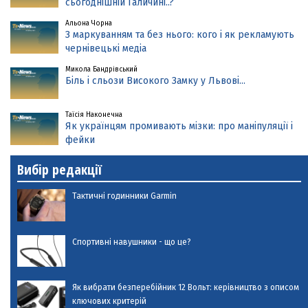
сьогоднішній Галичині..?
Альона Чорна
З маркуванням та без нього: кого і як рекламують
чернівецькі медіа
Микола Бандрівський
Біль і сльози Високого Замку у Львові...
Таїсія Наконечна
Як українцям промивають мізки: про маніпуляції і
фейки
Вибір редакції
Тактичні годинники Garmin
Спортивні навушники - що це?
Як вибрати безперебійник 12 Вольт: керівництво з описом
ключових критерій