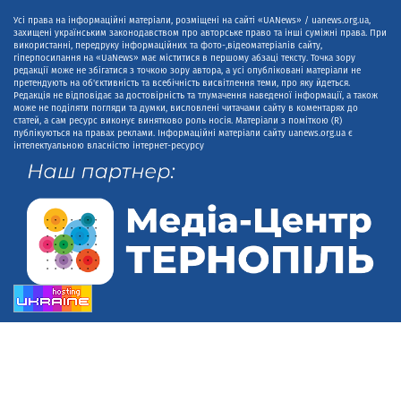
Усі права на інформаційні матеріали, розміщені на сайті «UANews» / uanews.org.ua,
захищені українським законодавством про авторське право та інші суміжні права. При
використанні, передруку інформаційних та фото-,відеоматеріалів сайту,
гіперпосилання на «UaNews» має міститися в першому абзаці тексту. Точка зору
редакції може не збігатися з точкою зору автора, а усі опубліковані матеріали не
претендують на об'єктивність та всебічність висвітлення теми, про яку йдеться.
Редакція не відповідає за достовірність та тлумачення наведеної інформації, а також
може не поділяти погляди та думки, висловлені читачами сайту в коментарях до
статей, а сам ресурс виконує винятково роль носія. Матеріали з поміткою (R)
публікуються на правах реклами. Інформаційні матеріали сайту uanews.org.ua є
інтелектуальною власністю інтернет-ресурсу