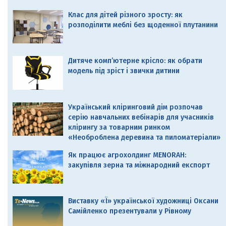
Клас для дітей різного зросту: як
розподілити меблі без щоденної плутанини
Дитяче комп’ютерне крісло: як обрати
модель під зріст і звички дитини
Український кліринговий дім розпочав
серію навчальних вебінарів для учасників
клірингу за товарним ринком
«Необроблена деревина та пиломатеріали»
Як працює агрохолдинг MENORAH:
закупівля зерна та міжнародний експорт
Виставку «Ї» української художниці Оксани
Самійленко презентували у Рівному