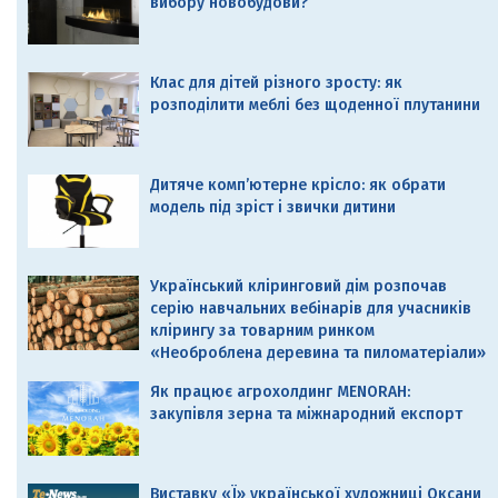
вибору новобудови?
Клас для дітей різного зросту: як
розподілити меблі без щоденної плутанини
Дитяче комп’ютерне крісло: як обрати
модель під зріст і звички дитини
Український кліринговий дім розпочав
серію навчальних вебінарів для учасників
клірингу за товарним ринком
«Необроблена деревина та пиломатеріали»
Як працює агрохолдинг MENORAH:
закупівля зерна та міжнародний експорт
Виставку «Ї» української художниці Оксани