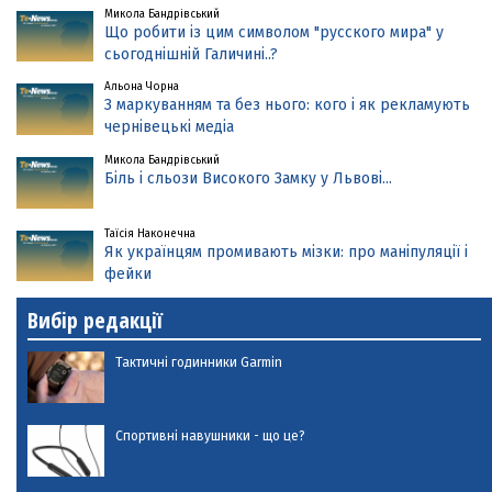
Микола Бандрівський
Що робити із цим символом "русского мира" у
сьогоднішній Галичині..?
Альона Чорна
З маркуванням та без нього: кого і як рекламують
чернівецькі медіа
Микола Бандрівський
Біль і сльози Високого Замку у Львові...
Таїсія Наконечна
Як українцям промивають мізки: про маніпуляції і
фейки
Вибір редакції
Тактичні годинники Garmin
Спортивні навушники - що це?