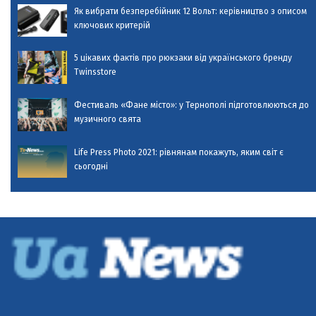
Як вибрати безперебійник 12 Вольт: керівництво з описом
ключових критерій
5 цікавих фактів про рюкзаки від українського бренду
Twinsstore
Фестиваль «Фане місто»: у Тернополі підготовлюються до
музичного свята
Life Press Photo 2021: рівнянам покажуть, яким світ є
сьогодні