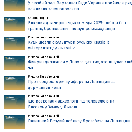
У сесійній залі Верховної Ради України прийняли ряд
важливих законопроєктів
Альона Чорна
Виклики для чернівецьких медіа-2025: робота без
грантів, бронювання і пошук рекламодавців
Микола Бандрівський
Куди щезли скульптури руських князів із
університету у Львові..?
Микола Бандрівський
Фіякри і диліжанси у Львові: для тих, хто цінував сві
час
Микола Бандрівський
Про псевдоісторичну аферу на Львівщині за
державний кошт
Микола Бандрівський
Що розкопали археологи під телевежею на
Високому Замку у Львові
Микола Бандрівський
Галицький Везувій поблизу Дрогобича на Львівщині