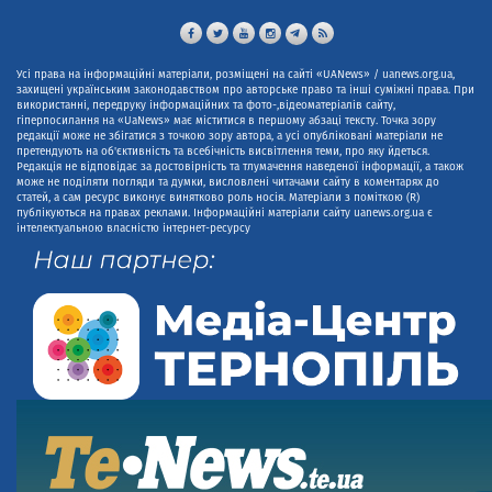
Усі права на інформаційні матеріали, розміщені на сайті «UANews» / uanews.org.ua,
захищені українським законодавством про авторське право та інші суміжні права. При
використанні, передруку інформаційних та фото-,відеоматеріалів сайту,
гіперпосилання на «UaNews» має міститися в першому абзаці тексту. Точка зору
редакції може не збігатися з точкою зору автора, а усі опубліковані матеріали не
претендують на об'єктивність та всебічність висвітлення теми, про яку йдеться.
Редакція не відповідає за достовірність та тлумачення наведеної інформації, а також
може не поділяти погляди та думки, висловлені читачами сайту в коментарях до
статей, а сам ресурс виконує винятково роль носія. Матеріали з поміткою (R)
публікуються на правах реклами. Інформаційні матеріали сайту uanews.org.ua є
інтелектуальною власністю інтернет-ресурсу