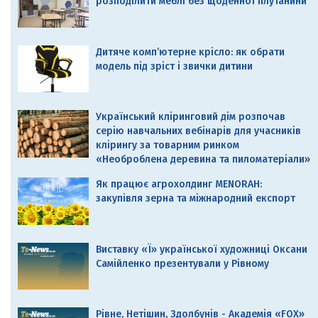
розподілити меблі без щоденної плутанини
Дитяче комп’ютерне крісло: як обрати
модель під зріст і звички дитини
Український кліринговий дім розпочав
серію навчальних вебінарів для учасників
клірингу за товарним ринком
«Необроблена деревина та пиломатеріали»
Як працює агрохолдинг MENORAH:
закупівля зерна та міжнародний експорт
Виставку «Ї» української художниці Оксани
Самійленко презентували у Рівному
Рівне, Нетішин, Здолбунів - Академія «FOX»