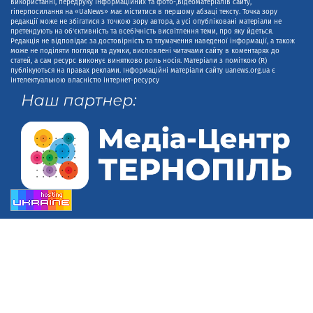
використанні, передруку інформаційних та фото-,відеоматеріалів сайту,
гіперпосилання на «UaNews» має міститися в першому абзаці тексту. Точка зору
редакції може не збігатися з точкою зору автора, а усі опубліковані матеріали не
претендують на об'єктивність та всебічність висвітлення теми, про яку йдеться.
Редакція не відповідає за достовірність та тлумачення наведеної інформації, а також
може не поділяти погляди та думки, висловлені читачами сайту в коментарях до
статей, а сам ресурс виконує винятково роль носія. Матеріали з поміткою (R)
публікуються на правах реклами. Інформаційні матеріали сайту uanews.org.ua є
інтелектуальною власністю інтернет-ресурсу