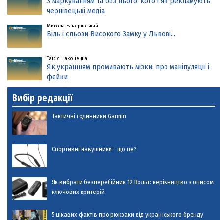
З маркуванням та без нього: кого і як рекламують
чернівецькі медіа
Микола Бандрівський
Біль і сльози Високого Замку у Львові...
Таїсія Наконечна
Як українцям промивають мізки: про маніпуляції і
фейки
Вибір редакції
Тактичні годинники Garmin
Спортивні навушники - що це?
Як вибрати безперебійник 12 Вольт: керівництво з описом
ключових критерій
5 цікавих фактів про рюкзаки від українського бренду