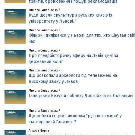
грантів, бронювання і пошук рекламодавців
Микола Бандрівський
Куди щезли скульптури руських князів із
університету у Львові..?
Микола Бандрівський
Фіякри і диліжанси у Львові: для тих, хто цінував сві
час
Микола Бандрівський
Про псевдоісторичну аферу на Львівщині за
державний кошт
Микола Бандрівський
Що розкопали археологи під телевежею на
Високому Замку у Львові
Микола Бандрівський
Галицький Везувій поблизу Дрогобича на Львівщині
Микола Бандрівський
Що робити із цим символом "русского мира" у
сьогоднішній Галичині..?
Альона Чорна