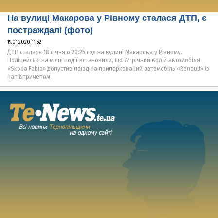
На вулиці Макарова у Рівному сталася ДТП, є
постраждалі (фото)
19.01.2020 11:52
ДТП сталася 18 січня о 20:25 год на вулиці Макарова у Рівному.
Поліцейські на місці події встановили, що 72-річний водій автомобіля
«Skoda Fabia» допустив наїзд на припаркований автомобіль «Renault» із
напівпричепом.