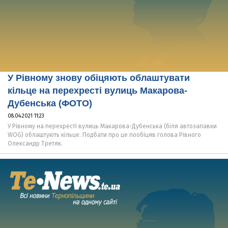
У Рівному знову обіцяють облаштувати
кільце на перехресті вулиць Макарова-
Дубенська (ФОТО)
08.04.2021 11:23
У Рівному на перехресті вулиць Макарова-Дубенська (біля автозапавки
WOG) облаштують кільце. Подбати про це пообіцяв голова Рівного
Олександр Третяк.