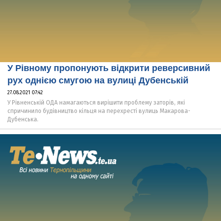
У Рівному пропонують відкрити реверсивний
рух однією смугою на вулиці Дубенській
27.08.2021 07:42
У Рівненській ОДА намагаються вирішити проблему заторів, які
спричинило будівництво кільця на перехресті вулиць Макарова-
Дубенська.