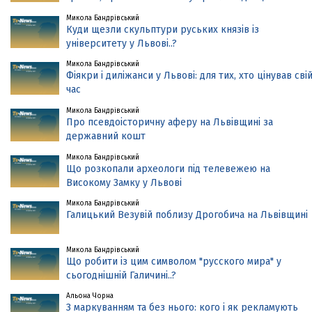
Микола Бандрівський
Куди щезли скульптури руських князів із
університету у Львові..?
Микола Бандрівський
Фіякри і диліжанси у Львові: для тих, хто цінував сві
час
Микола Бандрівський
Про псевдоісторичну аферу на Львівщині за
державний кошт
Микола Бандрівський
Що розкопали археологи під телевежею на
Високому Замку у Львові
Микола Бандрівський
Галицький Везувій поблизу Дрогобича на Львівщині
Микола Бандрівський
Що робити із цим символом "русского мира" у
сьогоднішній Галичині..?
Альона Чорна
З маркуванням та без нього: кого і як рекламують