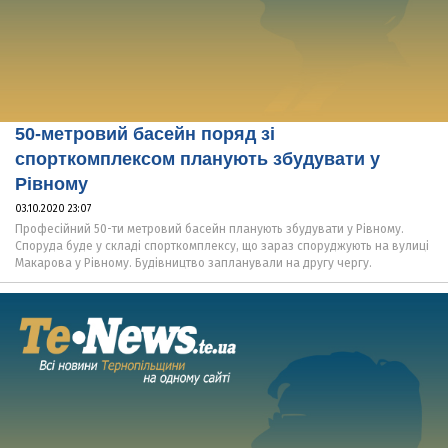
50-метровий басейн поряд зі
спорткомплексом планують збудувати у
Рівному
03.10.2020 23:07
Професійний 50-ти метровий басейн планують збудувати у Рівному.
Споруда буде у складі спорткомплексу, що зараз споруджують на вулиці
Макарова у Рівному. Будівництво запланували на другу чергу.