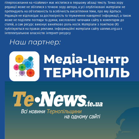
гіперпосилання на «UaNews» має міститися в першому абзаці тексту. Точка зору
редакції може не збігатися з точкою зору автора, а усі опубліковані матеріали не
претендують на об'єктивність та всебічність висвітлення теми, про яку йдеться.
Редакція не відповідає за достовірність та тлумачення наведеної інформації, а також
може не поділяти погляди та думки, висловлені читачами сайту в коментарях до
статей, а сам ресурс виконує винятково роль носія. Матеріали з поміткою (R)
публікуються на правах реклами. Інформаційні матеріали сайту uanews.org.ua є
інтелектуальною власністю інтернет-ресурсу