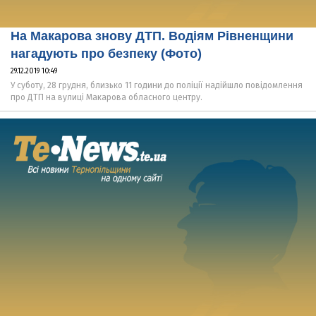
На Макарова знову ДТП. Водіям Рівненщини
нагадують про безпеку (Фото)
29.12.2019 10:49
У суботу, 28 грудня, близько 11 години до поліції надійшло повідомлення
про ДТП на вулиці Макарова обласного центру.