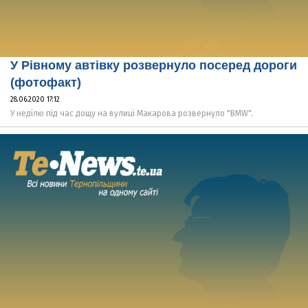
У Рівному автівку розвернуло посеред дороги
(фотофакт)
28.06.2020 17:12
У неділю під час дощу на вулиці Макарова розвернуло "BMW".