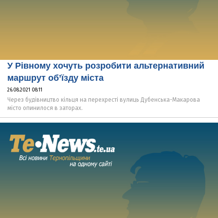
У Рівному хочуть розробити альтернативний
маршрут об’їзду міста
26.08.2021 08:11
Через будівництво кільця на перехресті вулиць Дубенська-Макарова
місто опинилося в заторах.