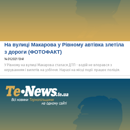
На вулиці Макарова у Рівному автівка злетіла
з дороги (ФОТОФАКТ)
14.01.2021 13:41
У Рівному на вулиці Макарова сталася ДТП - водій не впорався з
керуванням і вилетів на узбіччя. Наразі на місці події працює поліція.