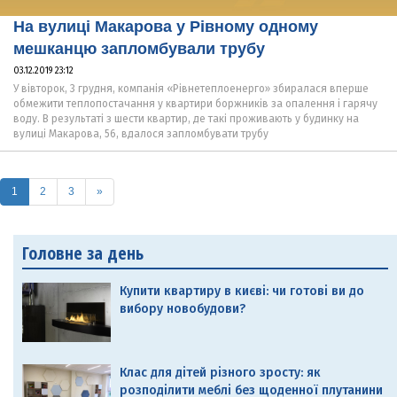
На вулиці Макарова у Рівному одному
мешканцю запломбували трубу
03.12.2019 23:12
У вівторок, 3 грудня, компанія «Рівнетеплоенерго» збиралася вперше
обмежити теплопостачання у квартири боржників за опалення і гарячу
воду. В результаті з шести квартир, де такі проживають у будинку на
вулиці Макарова, 56, вдалося запломбувати трубу
(current)
1
2
3
»
Головне за день
Купити квартиру в києві: чи готові ви до
вибору новобудови?
Клас для дітей різного зросту: як
розподілити меблі без щоденної плутанини