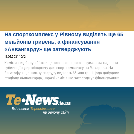
На спорткомплекс у Рівному виділять ще 65
мільйонів гривень, а фінансування
«Анвангарду» ще затверджують
18.05.2021 10:12
Комісія з відбору об’єктів одноголосно проголосувала за надання
субвенції з держбюджету для спорткомплексу на Макарова. На
багатофункціональну споруду виділять 65 млн грн. Щодо добудови
стадіону «Анвангард», наразі комісія ще затверджує фінансування.