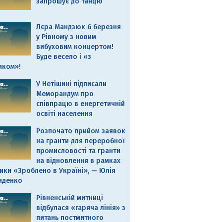
запрошує до танцю
Лєра Мандзюк 6 березня
у Рівному з новим
вибуховим концертом!
Буде весело і «з
иком»!
У Нетішині підписали
Меморандум про
співпрацю в енергетичній
освіті населення
Розпочато прийом заявок
на гранти для переробної
промисловості та гранти
на відновлення в рамках
ики «Зроблено в Україні», — Юлія
иденко
Рівненській митниці
відбулася «гаряча лінія» з
питань постмитного