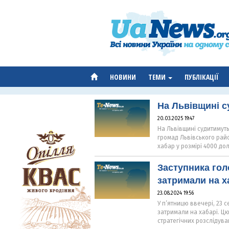
НОВИНИ
ТЕМИ
ПУБЛІКАЦІЇ
На Львівщині с
20.03.2025 19:47
На Львівщині судитимуть
громад Львівського райо
хабар у розмірі 4000 до
Заступника гол
затримали на х
23.08.2024 19:56
У п’ятницю ввечері, 23 
затримали на хабарі. Цю
стратегічних розслідува