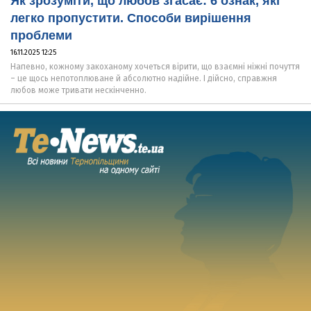
Як зрозуміти, що любов згасає: 6 ознак, які
легко пропустити. Способи вирішення
проблеми
16.11.2025 12:25
Напевно, кожному закоханому хочеться вірити, що взаємні ніжні почуття
– це щось непотоплюване й абсолютно надійне. І дійсно, справжня
любов може тривати нескінченно.