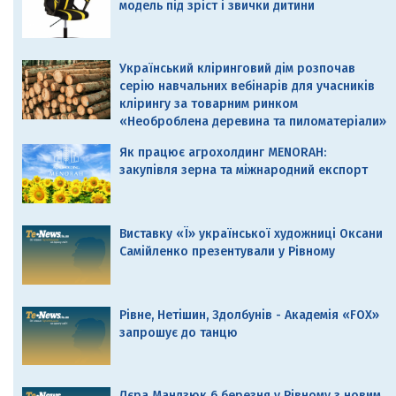
модель під зріст і звички дитини
Український кліринговий дім розпочав
серію навчальних вебінарів для учасників
клірингу за товарним ринком
«Необроблена деревина та пиломатеріали»
Як працює агрохолдинг MENORAH:
закупівля зерна та міжнародний експорт
Виставку «Ї» української художниці Оксани
Самійленко презентували у Рівному
Рівне, Нетішин, Здолбунів - Академія «FOX»
запрошує до танцю
Лєра Мандзюк 6 березня у Рівному з новим