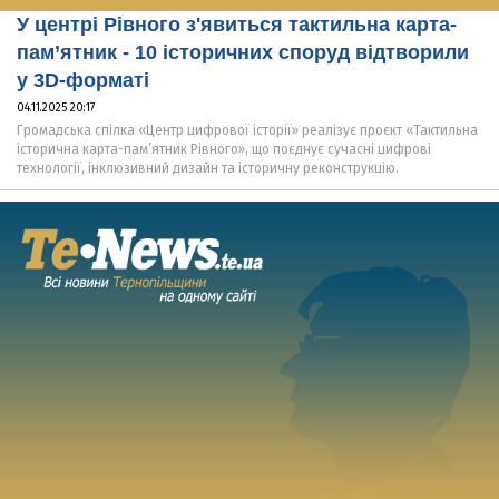
У центрі Рівного з'явиться тактильна карта-
пам’ятник - 10 історичних споруд відтворили
у 3D-форматі
04.11.2025 20:17
Громадська спілка «Центр цифрової історії» реалізує проєкт «Тактильна
історична карта-пам’ятник Рівного», що поєднує сучасні цифрові
технології, інклюзивний дизайн та історичну реконструкцію.