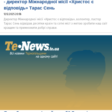
- директор Міжнародної місії «Христос є
відповідь» Тарас Сень
12.12.2025 20:58
Директор Міжнародної місії «Христос є відповідь», волонтер, пастор
Тарас Сень відвідав десятки країн та сотні міст з метою зробити наш світ
кращим та примножити добрі справи.