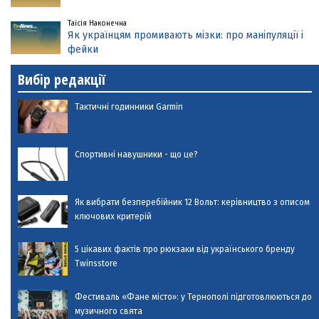
Таїсія Наконечна
Як українцям промивають мізки: про маніпуляції і
фейки
Вибір редакції
Тактичні годинники Garmin
Спортивні навушники - що це?
Як вибрати безперебійник 12 Вольт: керівництво з описом
ключових критерій
5 цікавих фактів про рюкзаки від українського бренду
Twinsstore
Фестиваль «Фане місто»: у Тернополі підготовлюються до
музичного свята