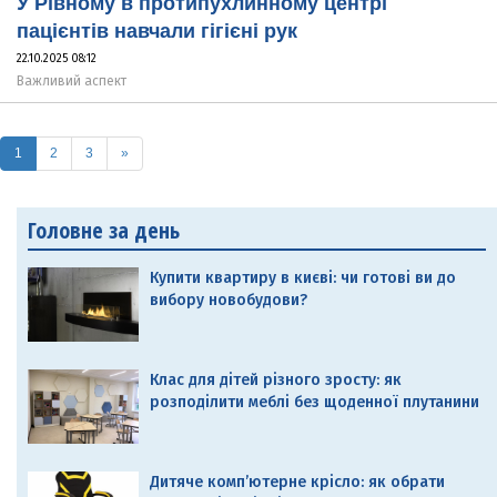
У Рівному в протипухлинному центрі
пацієнтів навчали гігієні рук
22.10.2025 08:12
Важливий аспект
(current)
1
2
3
»
Головне за день
Купити квартиру в києві: чи готові ви до
вибору новобудови?
Клас для дітей різного зросту: як
розподілити меблі без щоденної плутанини
Дитяче комп’ютерне крісло: як обрати