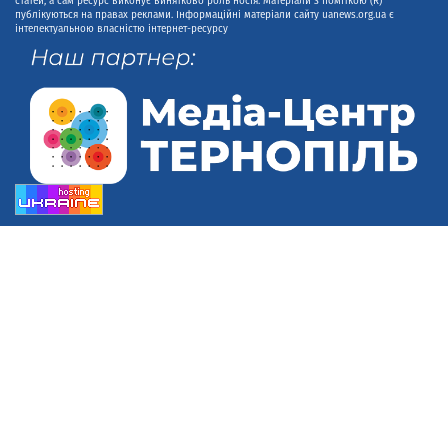
статей, а сам ресурс виконує винятково роль носія. Матеріали з поміткою (R)
публікуються на правах реклами. Інформаційні матеріали сайту uanews.org.ua є
інтелектуальною власністю інтернет-ресурсу