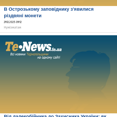
В Острозькому заповіднику з'явилися
різдвяні монети
29.12.2025 09:12
Нумізматам
Від далекобійника до Захисника України: як