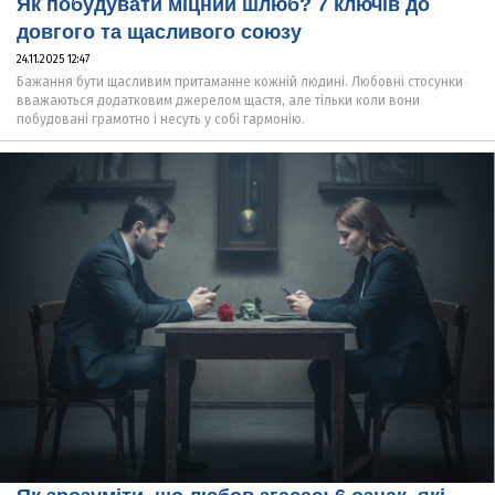
Як побудувати міцний шлюб? 7 ключів до
довгого та щасливого союзу
24.11.2025 12:47
Бажання бути щасливим притаманне кожній людині. Любовні стосунки
вважаються додатковим джерелом щастя, але тільки коли вони
побудовані грамотно і несуть у собі гармонію.