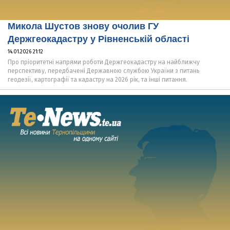
Микола Шустов знову очолив ГУ
Держгеокадастру у Рівненській області
14.01.2026 21:12
Про пріоритетні напрями роботи Держгеокадастру на найближчу
перспективу, передбачені Державною службою України з питань
геодезії, картографії та кадастру на 2026 рік, та інші питання.