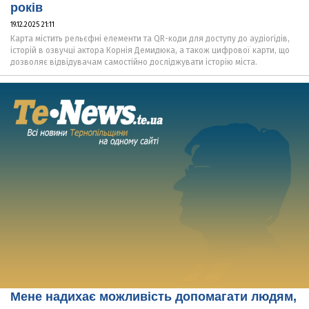
років
19.12.2025 21:11
Карта містить рельєфні елементи та QR-коди для доступу до аудіогідів,
історій в озвучці актора Корнія Демидюка, а також цифрової карти, що
дозволяє відвідувачам самостійно досліджувати історію міста.
Мене надихає можливість допомагати людям,