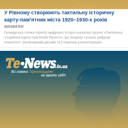
У Рівному створюють тактильну історичну
карту-пам’ятник міста 1920–1930-х років
03.11.2025 11:37
Громадська спілка «Центр цифрової історії» реалізує проєкт «Тактильна
історична карта-пам’ятник Рівного», що поєднує сучасні цифрові
технології, інклюзивний дизайн та історичну реконструкцію.