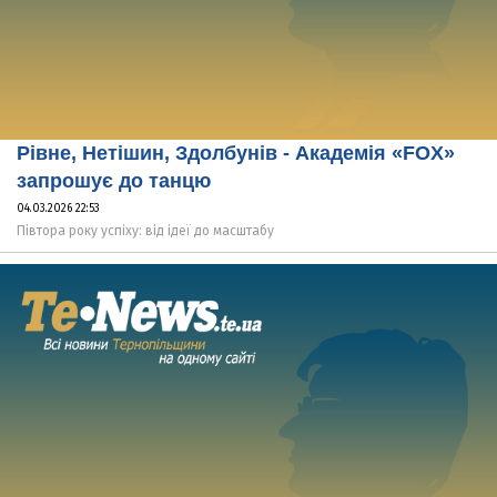
Рівне, Нетішин, Здолбунів - Академія «FOX»
запрошує до танцю
04.03.2026 22:53
Півтора року успіху: від ідеї до масштабу