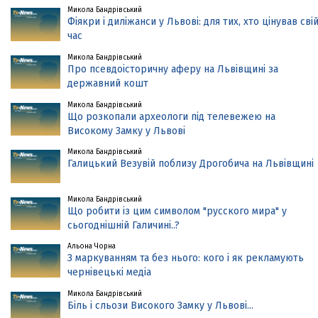
Микола Бандрівський
Фіякри і диліжанси у Львові: для тих, хто цінував сві
час
Микола Бандрівський
Про псевдоісторичну аферу на Львівщині за
державний кошт
Микола Бандрівський
Що розкопали археологи під телевежею на
Високому Замку у Львові
Микола Бандрівський
Галицький Везувій поблизу Дрогобича на Львівщині
Микола Бандрівський
Що робити із цим символом "русского мира" у
сьогоднішній Галичині..?
Альона Чорна
З маркуванням та без нього: кого і як рекламують
чернівецькі медіа
Микола Бандрівський
Біль і сльози Високого Замку у Львові...