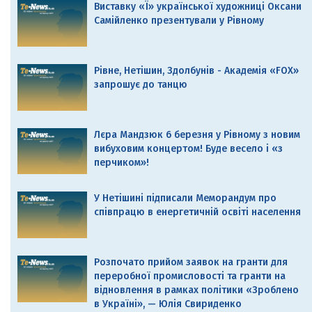
Виставку «Ї» української художниці Оксани
Самійленко презентували у Рівному
Рівне, Нетішин, Здолбунів - Академія «FOX»
запрошує до танцю
Лєра Мандзюк 6 березня у Рівному з новим
вибуховим концертом! Буде весело і «з
перчиком»!
У Нетішині підписали Меморандум про
співпрацю в енергетичній освіті населення
Розпочато прийом заявок на гранти для
переробної промисловості та гранти на
відновлення в рамках політики «Зроблено
в Україні», — Юлія Свириденко