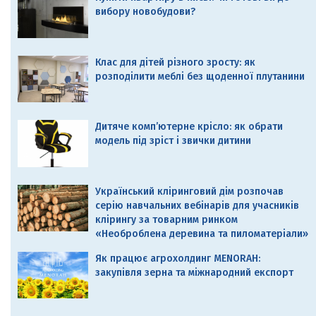
вибору новобудови?
Клас для дітей різного зросту: як
розподілити меблі без щоденної плутанини
Дитяче комп’ютерне крісло: як обрати
модель під зріст і звички дитини
Український кліринговий дім розпочав
серію навчальних вебінарів для учасників
клірингу за товарним ринком
«Необроблена деревина та пиломатеріали»
Як працює агрохолдинг MENORAH:
закупівля зерна та міжнародний експорт