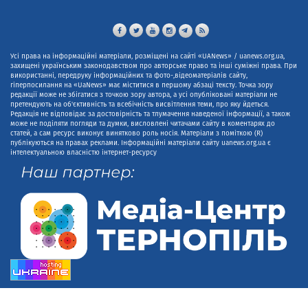
Усі права на інформаційні матеріали, розміщені на сайті «UANews» / uanews.org.ua,
захищені українським законодавством про авторське право та інші суміжні права. При
використанні, передруку інформаційних та фото-,відеоматеріалів сайту,
гіперпосилання на «UaNews» має міститися в першому абзаці тексту. Точка зору
редакції може не збігатися з точкою зору автора, а усі опубліковані матеріали не
претендують на об'єктивність та всебічність висвітлення теми, про яку йдеться.
Редакція не відповідає за достовірність та тлумачення наведеної інформації, а також
може не поділяти погляди та думки, висловлені читачами сайту в коментарях до
статей, а сам ресурс виконує винятково роль носія. Матеріали з поміткою (R)
публікуються на правах реклами. Інформаційні матеріали сайту uanews.org.ua є
інтелектуальною власністю інтернет-ресурсу