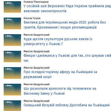
Новини Рівненщини
У сесійній залі Верховної Ради України прийняли ряд
важливих законопроєктів
Альона Чорна
Виклики для чернівецьких медіа-2025: робота без
грантів, бронювання і пошук рекламодавців
Микола Бандрівський
Куди щезли скульптури руських князів із
університету у Львові..?
Микола Бандрівський
Фіякри і диліжанси у Львові: для тих, хто цінував сві
час
Микола Бандрівський
Про псевдоісторичну аферу на Львівщині за
державний кошт
Микола Бандрівський
Що розкопали археологи під телевежею на
Високому Замку у Львові
Микола Бандрівський
Галицький Везувій поблизу Дрогобича на Львівщині