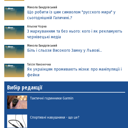
Микола Бандрівський
Що робити із цим символом "русского мира" у
сьогоднішній Галичині..?
Альона Чорна
З маркуванням та без нього: кого і як рекламують
чернівецькі медіа
Микола Бандрівський
Біль і сльози Високого Замку у Львові...
Таїсія Наконечна
Як українцям промивають мізки: про маніпуляції і
фейки
Вибір редакції
Тактичні годинники Garmin
Спортивні навушники - що це?