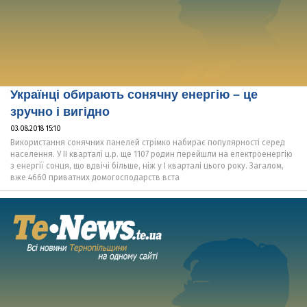
Українці обирають сонячну енергію – це
зручно і вигідно
03.08.2018 15:10
Використання сонячних панелей стрімко набирає популярності серед
населення. У II кварталі ц.р. ще 1107 родин перейшли на електроенергію
з енергії сонця, що вдвічі більше, ніж у I кварталі цього року. Загалом,
вже 4660 приватних домогосподарств вста