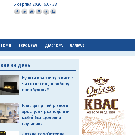
6 серпня 2026, 6:07:39
СТОРІЯ
ЄВРОNEWS
ДІАСПОРА
UANEWS
овне за день
Купити квартиру в києві:
чи готові ви до вибору
новобудови?
Клас для дітей різного
зросту: як розподілити
меблі без щоденної
плутанини
Дитяче комп’ютерне