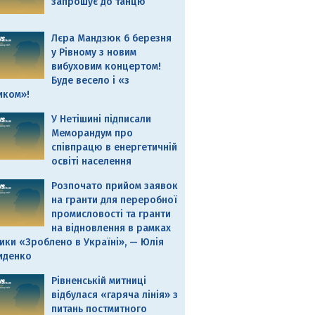
запрошує до танцю
Лєра Мандзюк 6 березня
у Рівному з новим
вибуховим концертом!
Буде весело і «з
иком»!
У Нетішині підписали
Меморандум про
співпрацю в енергетичній
освіті населення
Розпочато прийом заявок
на гранти для переробної
промисловості та гранти
на відновлення в рамках
ики «Зроблено в Україні», — Юлія
иденко
Рівненській митниці
відбулася «гаряча лінія» з
питань постмитного