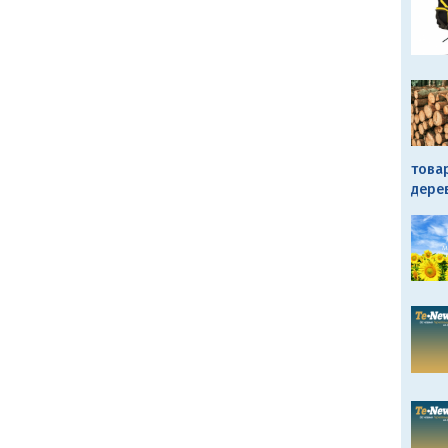
това
дере