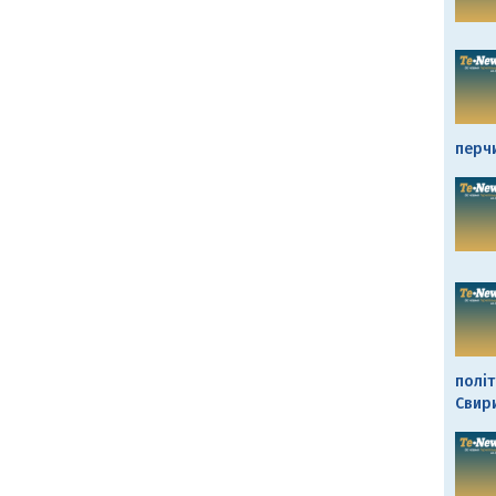
перч
політ
Свир