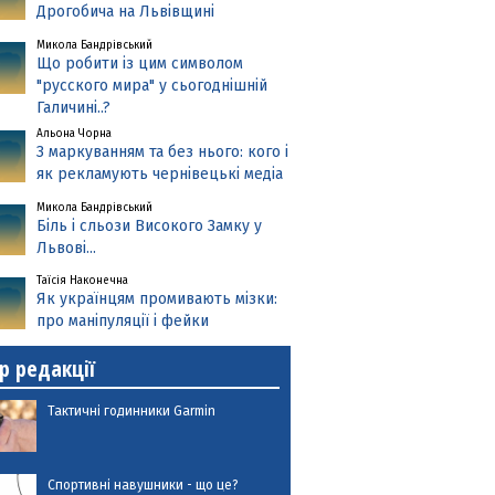
Дрогобича на Львівщині
Микола Бандрівський
Що робити із цим символом
"русского мира" у сьогоднішній
Галичині..?
Альона Чорна
З маркуванням та без нього: кого і
як рекламують чернівецькі медіа
Микола Бандрівський
Біль і сльози Високого Замку у
Львові...
Таїсія Наконечна
Як українцям промивають мізки:
про маніпуляції і фейки
р редакції
Тактичні годинники Garmin
Спортивні навушники - що це?