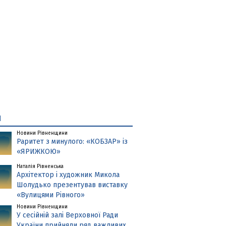
и
Новини Рівненщини
Раритет з минулого: «КОБЗАР» із
«ЯРИЖКОЮ»
Наталія Рівненська
Архітектор і художник Микола
Шолудько презентував виставку
«Вулицями Рівного»
Новини Рівненщини
У сесійній залі Верховної Ради
України прийняли ряд важливих