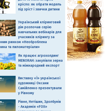
крісло: як обрати модель
під зріст і звички дитини
Український кліринговий
дім розпочав серію
навчальних вебінарів для
учасників клірингу за
рним ринком «Необроблена
вина та пиломатеріали»
Як працює агрохолдинг
MENORAH: закупівля зерна
та міжнародний експорт
Виставку «Ї» української
художниці Оксани
Самійленко презентували
у Рівному
Рівне, Нетішин, Здолбунів
- Академія «FOX»