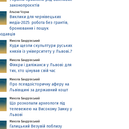
законопроєктів
Альона Чорна
Виклики для чернівецьких
медіа-2025: робота без грантів,
бронювання і пошук
одавців
Микола Бандрівський
Куди щезли скульптури руських
князів із університету у Львові..?
Микола Бандрівський
Фіякри і диліжанси у Львові: для
тих, хто цінував свій час
Микола Бандрівський
Про псевдоісторичну аферу на
Львівщині за державний кошт
Микола Бандрівський
Що розкопали археологи під
телевежею на Високому Замку у
Львові
Микола Бандрівський
Галицький Везувій поблизу