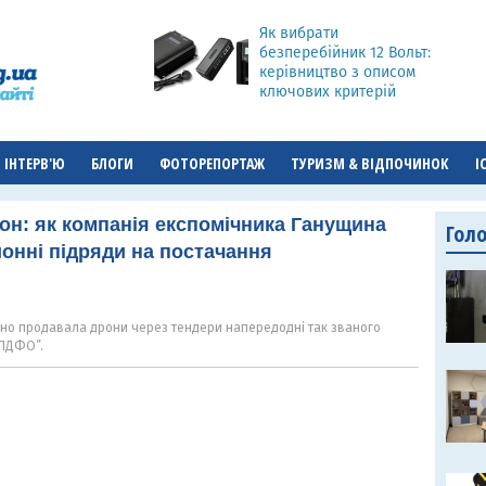
Як вибрати
безперебійник 12 Вольт:
керівництво з описом
ключових критерій
ІНТЕРВ'Ю
БЛОГИ
ФОТОРЕПОРТАЖ
ТУРИЗМ & ВІДПОЧИНОК
І
он: як компанія експомічника Ганущина
Гол
онні підряди на постачання
но продавала дрони через тендери напередодні так званого
 ПДФО”.