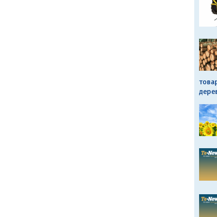
това
дере