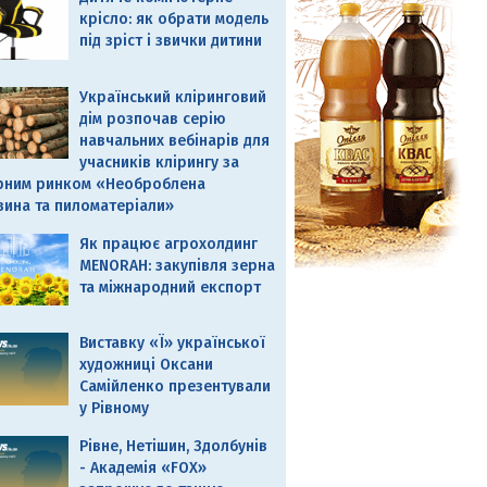
крісло: як обрати модель
під зріст і звички дитини
Український кліринговий
дім розпочав серію
навчальних вебінарів для
учасників клірингу за
рним ринком «Необроблена
вина та пиломатеріали»
Як працює агрохолдинг
MENORAH: закупівля зерна
та міжнародний експорт
Виставку «Ї» української
художниці Оксани
Самійленко презентували
у Рівному
Рівне, Нетішин, Здолбунів
- Академія «FOX»