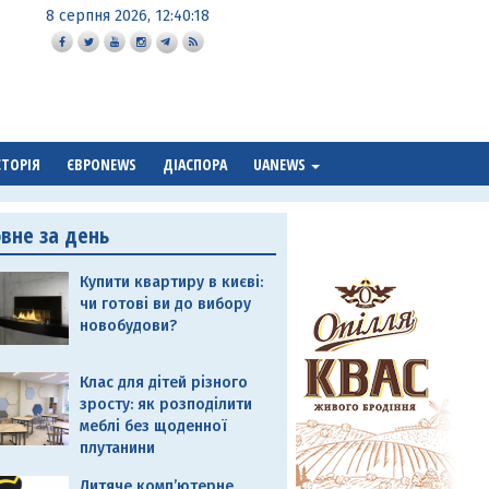
8 серпня 2026, 12:40:18
СТОРІЯ
ЄВРОNEWS
ДІАСПОРА
UANEWS
овне за день
Купити квартиру в києві:
чи готові ви до вибору
новобудови?
Клас для дітей різного
зросту: як розподілити
меблі без щоденної
плутанини
Дитяче комп’ютерне