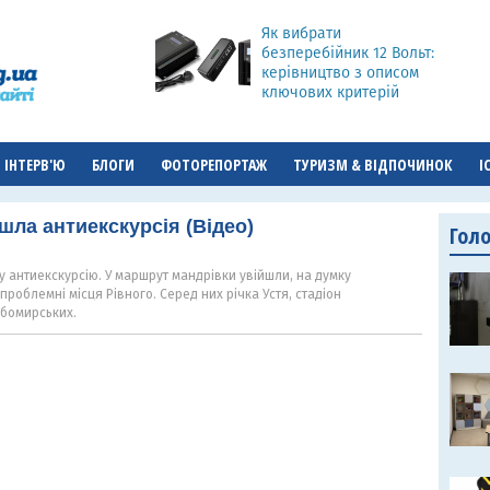
Як вибрати
безперебійник 12 Вольт:
керівництво з описом
ключових критерій
ІНТЕРВ'Ю
БЛОГИ
ФОТОРЕПОРТАЖ
ТУРИЗМ & ВІДПОЧИНОК
І
шла антиекскурсія (Відео)
Гол
 антиекскурсію. У маршрут мандрівки увійшли, на думку
проблемні місця Рівного. Серед них річка Устя, стадіон
бомирських.