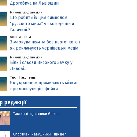
Дрогобича на Львівщині
Микола Бандрівський
Що робити із цим символом
"русского мира" у сьогоднішній
Галичині..?
Альона Чорна
З маркуванням та без нього: кого і
як рекламують чернівецькі медіа
Микола Бандрівський
Біль і сльози Високого Замку у
Львові...
Таїсія Наконечна
Як українцям промивають мізки:
про маніпуляції і фейки
р редакції
Тактичні годинники Garmin
Спортивні навушники - що це?