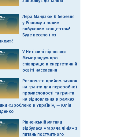
запрошує до танцю
Лєра Мандзюк 6 березня
у Рівному з новим
вибуховим концертом!
Буде весело і «з
иком»!
У Нетішині підписали
Меморандум про
співпрацю в енергетичній
освіті населення
Розпочато прийом заявок
на гранти для переробної
промисловості та гранти
на відновлення в рамках
ики «Зроблено в Україні», — Юлія
иденко
Рівненській митниці
відбулася «гаряча лінія» з
питань постмитного