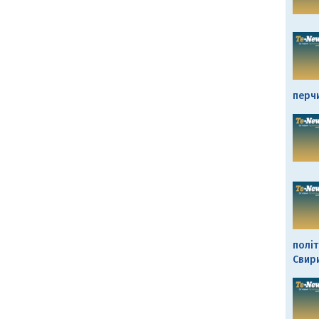
перч
політ
Свир