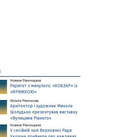
и
Новини Рівненщини
Раритет з минулого: «КОБЗАР» із
«ЯРИЖКОЮ»
Наталія Рівненська
Архітектор і художник Микола
Шолудько презентував виставку
«Вулицями Рівного»
Новини Рівненщини
У сесійній залі Верховної Ради
України прийняли ряд важливих