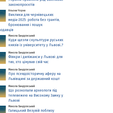
законопроєктів
Альона Чорна
Виклики для чернівецьких
медіа-2025: робота без грантів,
бронювання і пошук
одавців
Микола Бандрівський
Куди щезли скульптури руських
князів із університету у Львові..?
Микола Бандрівський
Фіякри і диліжанси у Львові: для
тих, хто цінував свій час
Микола Бандрівський
Про псевдоісторичну аферу на
Львівщині за державний кошт
Микола Бандрівський
Що розкопали археологи під
телевежею на Високому Замку у
Львові
Микола Бандрівський
Галицький Везувій поблизу