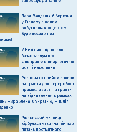
запрошує до танцю
Лєра Мандзюк 6 березня
у Рівному з новим
вибуховим концертом!
Буде весело і «з
иком»!
У Нетішині підписали
Меморандум про
співпрацю в енергетичній
освіті населення
Розпочато прийом заявок
на гранти для переробної
промисловості та гранти
на відновлення в рамках
ики «Зроблено в Україні», — Юлія
иденко
Рівненській митниці
відбулася «гаряча лінія» з
питань постмитного