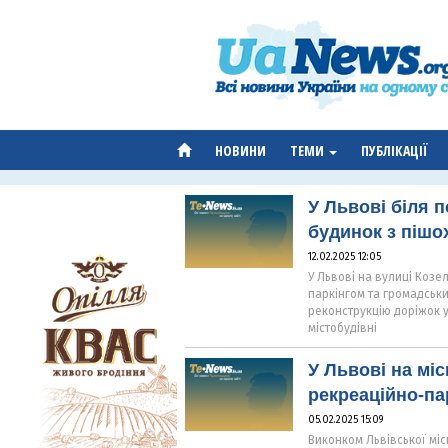
НОВИНИ
ТЕМИ
ПУБЛІКАЦІЇ
У Львові біля 
будинок з пішо
12.02.2025 12:05
У Львові на вулиці Козе
паркінгом та громадськ
реконструкцію доріжок у
містобудівні
У Львові на мі
рекреаційно-па
05.02.2025 15:09
Виконком Львівської мі