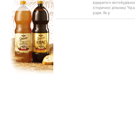
відкритого містобудівно
історичної дільниці "Кра
ради. Як р