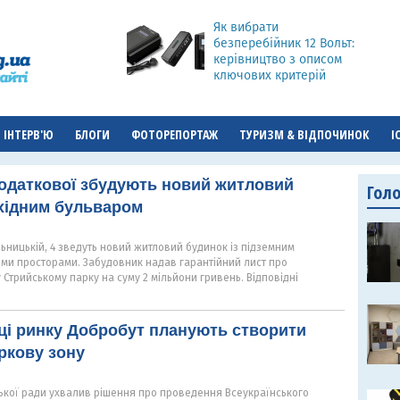
Як вибрати
безперебійник 12 Вольт:
керівництво з описом
ключових критерій
ІНТЕРВ'Ю
БЛОГИ
ФОТОРЕПОРТАЖ
ТУРИЗМ & ВІДПОЧИНОК
І
податкової збудують новий житловий
Гол
хідним бульваром
льницькій, 4 зведуть новий житловий будинок із підземним
ими просторами. Забудовник надав гарантійний лист про
 Стрийському парку на суму 2 мільйони гривень. Відповідні
сці ринку Добробут планують створити
ркову зону
ської ради ухвалив рішення про проведення Всеукраїнського