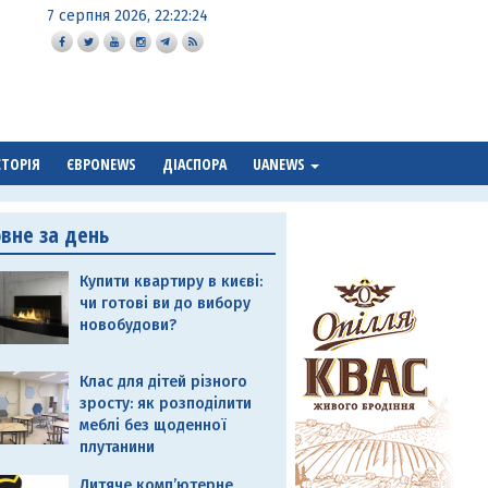
7 серпня 2026, 22:22:25
СТОРІЯ
ЄВРОNEWS
ДІАСПОРА
UANEWS
овне за день
Купити квартиру в києві:
чи готові ви до вибору
новобудови?
Клас для дітей різного
зросту: як розподілити
меблі без щоденної
плутанини
Дитяче комп’ютерне