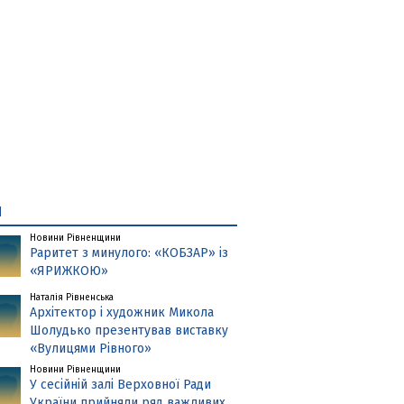
и
Новини Рівненщини
Раритет з минулого: «КОБЗАР» із
«ЯРИЖКОЮ»
Наталія Рівненська
Архітектор і художник Микола
Шолудько презентував виставку
«Вулицями Рівного»
Новини Рівненщини
У сесійній залі Верховної Ради
України прийняли ряд важливих