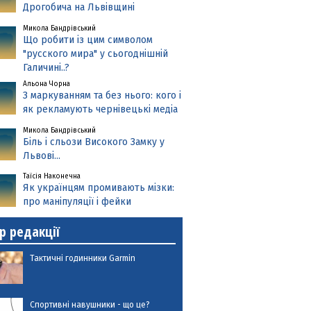
Дрогобича на Львівщині
Микола Бандрівський
Що робити із цим символом
"русского мира" у сьогоднішній
Галичині..?
Альона Чорна
З маркуванням та без нього: кого і
як рекламують чернівецькі медіа
Микола Бандрівський
Біль і сльози Високого Замку у
Львові...
Таїсія Наконечна
Як українцям промивають мізки:
про маніпуляції і фейки
р редакції
Тактичні годинники Garmin
Спортивні навушники - що це?