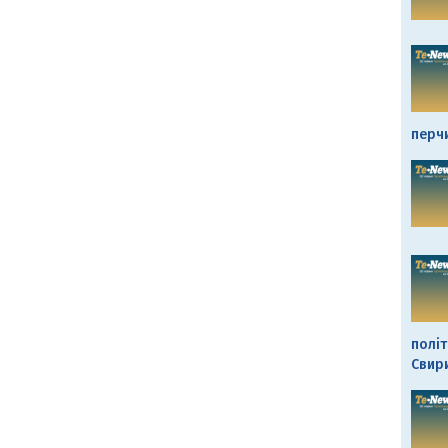
перч
політ
Свир