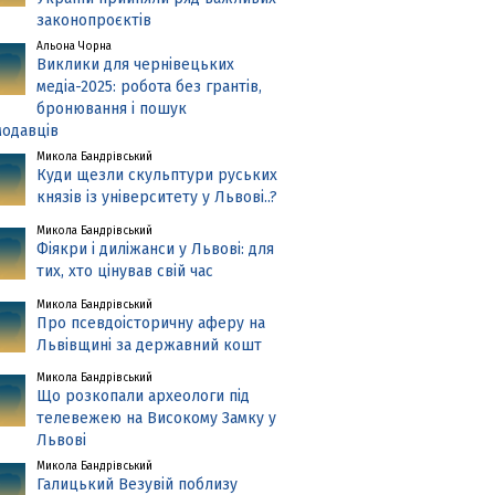
законопроєктів
Альона Чорна
Виклики для чернівецьких
медіа-2025: робота без грантів,
бронювання і пошук
одавців
Микола Бандрівський
Куди щезли скульптури руських
князів із університету у Львові..?
Микола Бандрівський
Фіякри і диліжанси у Львові: для
тих, хто цінував свій час
Микола Бандрівський
Про псевдоісторичну аферу на
Львівщині за державний кошт
Микола Бандрівський
Що розкопали археологи під
телевежею на Високому Замку у
Львові
Микола Бандрівський
Галицький Везувій поблизу