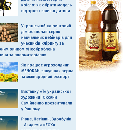
крісло: як обрати модель
під зріст і звички дитини
Український кліринговий
дім розпочав серію
навчальних вебінарів для
учасників клірингу за
рним ринком «Необроблена
вина та пиломатеріали»
Як працює агрохолдинг
MENORAH: закупівля зерна
та міжнародний експорт
Виставку «Ї» української
художниці Оксани
Самійленко презентували
у Рівному
Рівне, Нетішин, Здолбунів
- Академія «FOX»