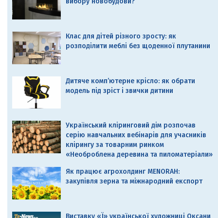
вибору новобудови?
Клас для дітей різного зросту: як
розподілити меблі без щоденної плутанини
Дитяче комп’ютерне крісло: як обрати
модель під зріст і звички дитини
Український кліринговий дім розпочав
серію навчальних вебінарів для учасників
клірингу за товарним ринком
«Необроблена деревина та пиломатеріали»
Як працює агрохолдинг MENORAH:
закупівля зерна та міжнародний експорт
Виставку «Ї» української художниці Оксани