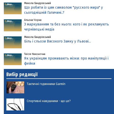
Микола Бандрівський
Що робити із цим символом "русского мира" у
сьогоднішній Галичині..?
Альона Чорна
З маркуванням та без нього: кого і як рекламують
чернівецькі медіа
Микола Бандрівський
Біль і сльози Високого Замку у Львові...
Таїсія Наконечна
Як українцям промивають мізки: про маніпуляції і
фейки
Вибір редакції
Тактичні годинники Garmin
Спортивні навушники - що це?