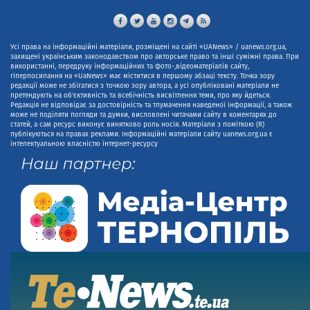
Усі права на інформаційні матеріали, розміщені на сайті «UANews» / uanews.org.ua,
захищені українським законодавством про авторське право та інші суміжні права. При
використанні, передруку інформаційних та фото-,відеоматеріалів сайту,
гіперпосилання на «UaNews» має міститися в першому абзаці тексту. Точка зору
редакції може не збігатися з точкою зору автора, а усі опубліковані матеріали не
претендують на об'єктивність та всебічність висвітлення теми, про яку йдеться.
Редакція не відповідає за достовірність та тлумачення наведеної інформації, а також
може не поділяти погляди та думки, висловлені читачами сайту в коментарях до
статей, а сам ресурс виконує винятково роль носія. Матеріали з поміткою (R)
публікуються на правах реклами. Інформаційні матеріали сайту uanews.org.ua є
інтелектуальною власністю інтернет-ресурсу