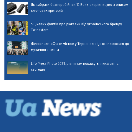
Як вибрати безперебійник 12 Вольт: керівництво з описом
ключових критерій
5 цікавих фактів про рюкзаки від українського бренду
Twinsstore
Фестиваль «Фане місто»: у Тернополі підготовлюються до
музичного свята
Life Press Photo 2021: рівнянам покажуть, яким світ є
сьогодні