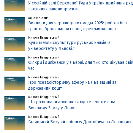
У сесійній залі Верховної Ради України прийняли ряд
важливих законопроєктів
Альона Чорна
Виклики для чернівецьких медіа-2025: робота без
грантів, бронювання і пошук рекламодавців
Микола Бандрівський
Куди щезли скульптури руських князів із
університету у Львові..?
Микола Бандрівський
Фіякри і диліжанси у Львові: для тих, хто цінував сві
час
Микола Бандрівський
Про псевдоісторичну аферу на Львівщині за
державний кошт
Микола Бандрівський
Що розкопали археологи під телевежею на
Високому Замку у Львові
Микола Бандрівський
Галицький Везувій поблизу Дрогобича на Львівщині