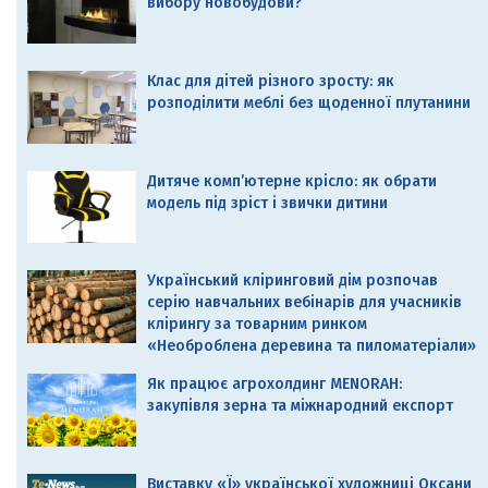
вибору новобудови?
Клас для дітей різного зросту: як
розподілити меблі без щоденної плутанини
Дитяче комп’ютерне крісло: як обрати
модель під зріст і звички дитини
Український кліринговий дім розпочав
серію навчальних вебінарів для учасників
клірингу за товарним ринком
«Необроблена деревина та пиломатеріали»
Як працює агрохолдинг MENORAH:
закупівля зерна та міжнародний експорт
Виставку «Ї» української художниці Оксани