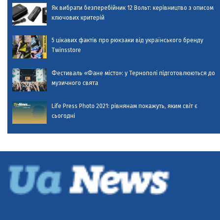
Як вибрати безперебійник 12 Вольт: керівництво з описом
ключових критерій
5 цікавих фактів про рюкзаки від українського бренду
Twinsstore
Фестиваль «Фане місто»: у Тернополі підготовлюються до
музичного свята
Life Press Photo 2021: рівнянам покажуть, яким світ є
сьогодні