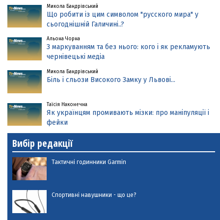
Микола Бандрівський
Що робити із цим символом "русского мира" у
сьогоднішній Галичині..?
Альона Чорна
З маркуванням та без нього: кого і як рекламують
чернівецькі медіа
Микола Бандрівський
Біль і сльози Високого Замку у Львові...
Таїсія Наконечна
Як українцям промивають мізки: про маніпуляції і
фейки
Вибір редакції
Тактичні годинники Garmin
Спортивні навушники - що це?