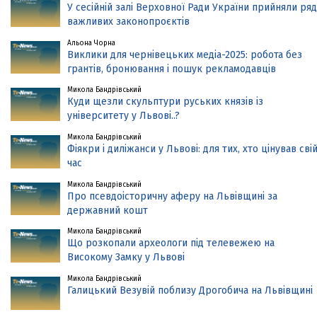
У сесійній залі Верховної Ради України прийняли ряд
важливих законопроєктів
Альона Чорна
Виклики для чернівецьких медіа-2025: робота без
грантів, бронювання і пошук рекламодавців
Микола Бандрівський
Куди щезли скульптури руських князів із
університету у Львові..?
Микола Бандрівський
Фіякри і диліжанси у Львові: для тих, хто цінував сві
час
Микола Бандрівський
Про псевдоісторичну аферу на Львівщині за
державний кошт
Микола Бандрівський
Що розкопали археологи під телевежею на
Високому Замку у Львові
Микола Бандрівський
Галицький Везувій поблизу Дрогобича на Львівщині