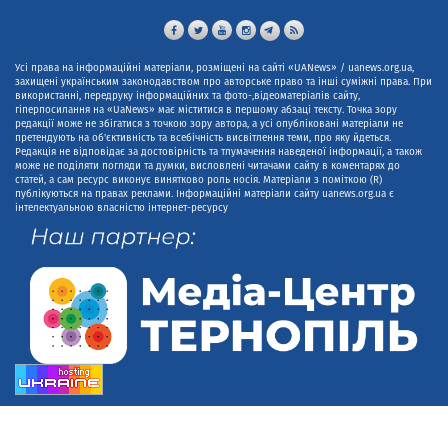
Усі права на інформаційні матеріали, розміщені на сайті «UANews» / uanews.org.ua,
захищені українським законодавством про авторське право та інші суміжні права. При
використанні, передруку інформаційних та фото-,відеоматеріалів сайту,
гіперпосилання на «UaNews» має міститися в першому абзаці тексту. Точка зору
редакції може не збігатися з точкою зору автора, а усі опубліковані матеріали не
претендують на об'єктивність та всебічність висвітлення теми, про яку йдеться.
Редакція не відповідає за достовірність та тлумачення наведеної інформації, а також
може не поділяти погляди та думки, висловлені читачами сайту в коментарях до
статей, а сам ресурс виконує винятково роль носія. Матеріали з поміткою (R)
публікуються на правах реклами. Інформаційні матеріали сайту uanews.org.ua є
інтелектуальною власністю інтернет-ресурсу