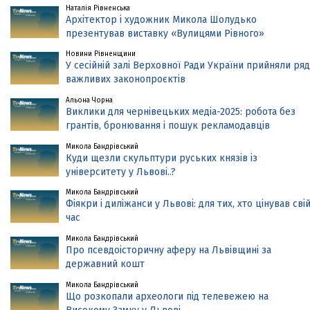
Наталія Рівненська
Архітектор і художник Микола Шолудько
презентував виставку «Вулицями Рівного»
Новини Рівненщини
У сесійній залі Верховної Ради України прийняли ряд
важливих законопроєктів
Альона Чорна
Виклики для чернівецьких медіа-2025: робота без
грантів, бронювання і пошук рекламодавців
Микола Бандрівський
Куди щезли скульптури руських князів із
університету у Львові..?
Микола Бандрівський
Фіякри і диліжанси у Львові: для тих, хто цінував сві
час
Микола Бандрівський
Про псевдоісторичну аферу на Львівщині за
державний кошт
Микола Бандрівський
Що розкопали археологи під телевежею на