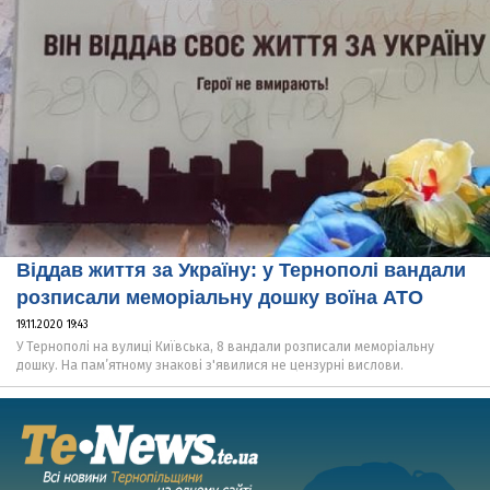
Віддав життя за Україну: у Тернополі вандали
розписали меморіальну дошку воїна АТО
19.11.2020 19:43
У Тернополі на вулиці Київська, 8 вандали розписали меморіальну
дошку. На пам’ятному знакові з'явилися не цензурні вислови.