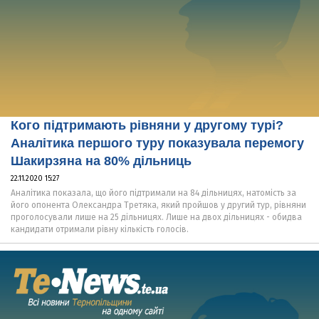
Кого підтримають рівняни у другому турі?
Аналітика першого туру показувала перемогу
Шакирзяна на 80% дільниць
22.11.2020 15:27
Аналітика показала, що його підтримали на 84 дільницях, натомість за
його опонента Олександра Третяка, який пройшов у другий тур, рівняни
проголосували лише на 25 дільницях. Лише на двох дільницях - обидва
кандидати отримали рівну кількість голосів.