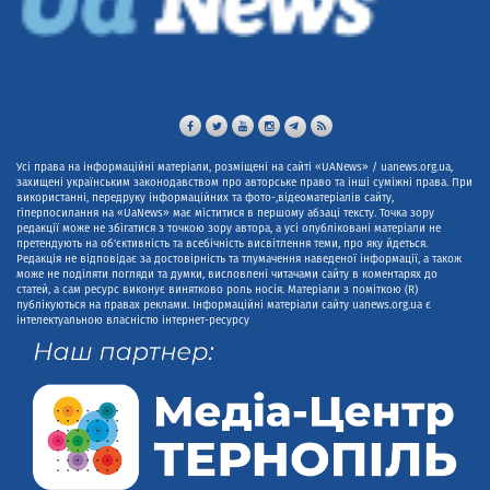
Усі права на інформаційні матеріали, розміщені на сайті «UANews» / uanews.org.ua,
захищені українським законодавством про авторське право та інші суміжні права. При
використанні, передруку інформаційних та фото-,відеоматеріалів сайту,
гіперпосилання на «UaNews» має міститися в першому абзаці тексту. Точка зору
редакції може не збігатися з точкою зору автора, а усі опубліковані матеріали не
претендують на об'єктивність та всебічність висвітлення теми, про яку йдеться.
Редакція не відповідає за достовірність та тлумачення наведеної інформації, а також
може не поділяти погляди та думки, висловлені читачами сайту в коментарях до
статей, а сам ресурс виконує винятково роль носія. Матеріали з поміткою (R)
публікуються на правах реклами. Інформаційні матеріали сайту uanews.org.ua є
інтелектуальною власністю інтернет-ресурсу