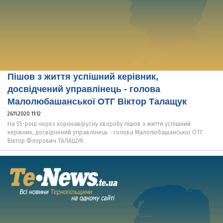
Пішов з життя успішний керівник,
досвідчений управлінець - голова
Малолюбашанської ОТГ Віктор Талащук
26.11.2020 11:12
На 55-році через коронавірусну хворобу пішов з життя успішний
керівник, досвідчений управлінець - голова Малолюбашанської ОТГ
Віктор Флорович ТАЛАЩУК.