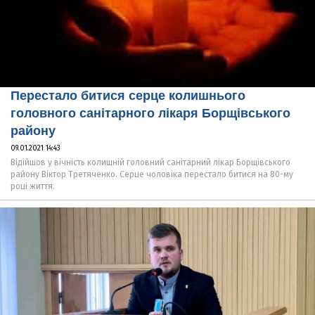
Перестало битися серце колишнього
головного санітарного лікаря Борщівського
району
09.01.2021 14:43
Відійшов у вічність колишній головний санітарний лікар Борщівського
району Віктор Третяченко. Серце чоловіка перестало битися на 80-му
році життя.