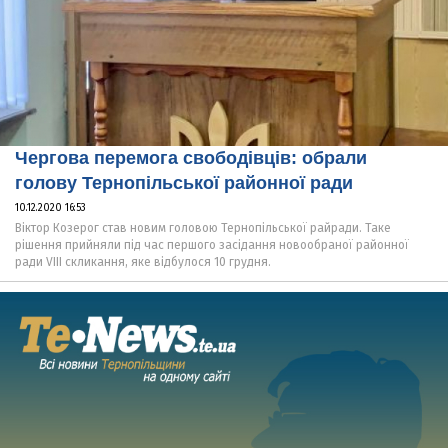
Чергова перемога свободівців: обрали
голову Тернопільської районної ради
10.12.2020 16:53
Віктор Козерог став новим головою Тернопільської райради. Таке
рішення прийняли під час першого засідання новообраної районної
ради VІІІ скликання, яке відбулося 10 грудня.