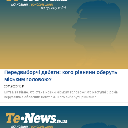
Передвиборчі дебати: кого рівняни оберуть
міським головою?
20.11.2020 15:14
Битва за Рівне. Хто стане новим міським головою? Хто наступні 5 років
керуватиме обласним центром? Кого виберуть рівняни?