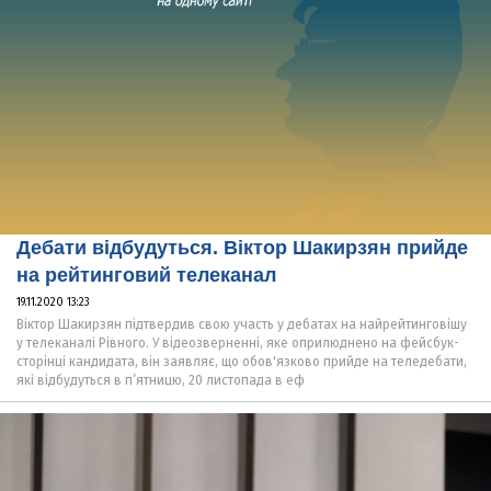
Дебати відбудуться. Віктор Шакирзян прийде
на рейтинговий телеканал
19.11.2020 13:23
Віктор Шакирзян підтвердив свою участь у дебатах на найрейтинговішу
у телеканалі Рівного. У відеозверненні, яке оприлюднено на фейсбук-
сторінці кандидата, він заявляє, що обов'язково прийде на теледебати,
які відбудуться в п’ятницю, 20 листопада в еф