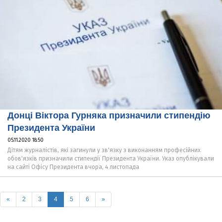
Донці Віктора Гурняка призначили стипендію
Президента України
05.11.2020 18:50
Дітям журналістів, які загинули у зв'язку з виконанням професійних
обов'язків призначили стипендії Президента України. Указ опублікували
на сайті Офісу Президента вчора, 4 листопада
(current)
«
2
3
4
5
6
»