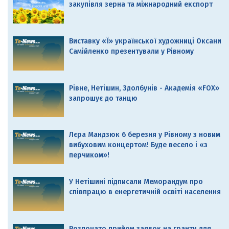
закупівля зерна та міжнародний експорт
Виставку «Ї» української художниці Оксани
Самійленко презентували у Рівному
Рівне, Нетішин, Здолбунів - Академія «FOX»
запрошує до танцю
Лєра Мандзюк 6 березня у Рівному з новим
вибуховим концертом! Буде весело і «з
перчиком»!
У Нетішині підписали Меморандум про
співпрацю в енергетичній освіті населення
Розпочато прийом заявок на гранти для