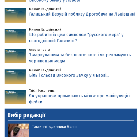
Високому Замку у Львові
Микола Бандрівський
Галицький Везувій поблизу Дрогобича на Львівщині
Микола Бандрівський
Що робити із цим символом "русского мира" у
сьогоднішній Галичині..?
Альона Чорна
З маркуванням та без нього: кого і як рекламують
чернівецькі медіа
Микола Бандрівський
Біль і сльози Високого Замку у Львові...
Таїсія Наконечна
Як українцям промивають мізки: про маніпуляції і
фейки
Вибір редакції
Тактичні годинники Garmin