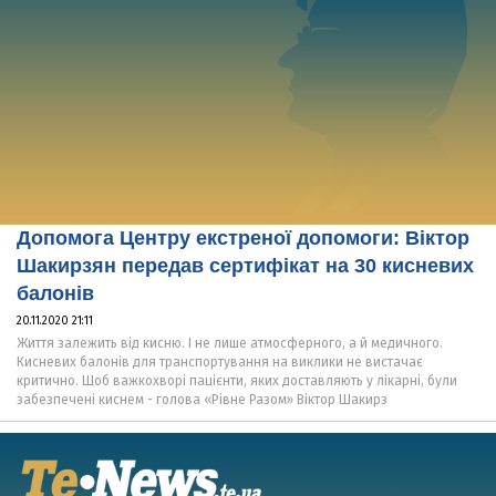
Допомога Центру екстреної допомоги: Віктор
Шакирзян передав сертифікат на 30 кисневих
балонів
20.11.2020 21:11
Життя залежить від кисню. І не лише атмосферного, а й медичного.
Кисневих балонів для транспортування на виклики не вистачає
критично. Щоб важкохворі пацієнти, яких доставляють у лікарні, були
забезпечені киснем - голова «Рівне Разом» Віктор Шакирз