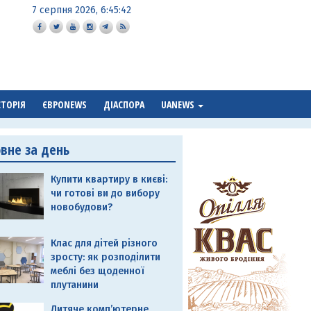
7 серпня 2026, 6:45:43
СТОРІЯ
ЄВРОNEWS
ДІАСПОРА
UANEWS
овне за день
Купити квартиру в києві:
чи готові ви до вибору
новобудови?
Клас для дітей різного
зросту: як розподілити
меблі без щоденної
плутанини
Дитяче комп’ютерне