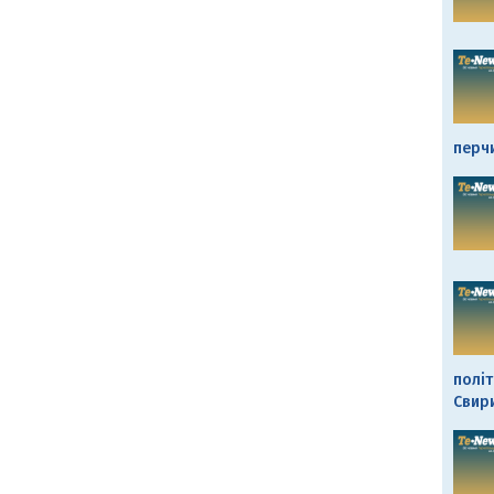
перч
політ
Свир