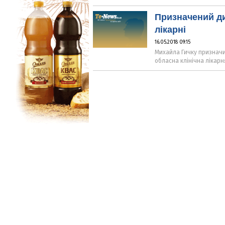
Призначений ди
лікарні
16.05.2018 09:15
Михайла Гичку призначи
обласна клінічна лікарн