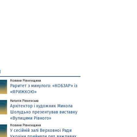
и
Новини Рівненщини
Раритет з минулого: «КОБЗАР» із
«ЯРИЖКОЮ»
Наталія Рівненська
Архітектор і художник Микола
Шолудько презентував виставку
«Вулицями Рівного»
Новини Рівненщини
У сесійній залі Верховної Ради
України прийняли ряд важливих