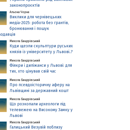
законопроєктів
Альона Чорна
Виклики для чернівецьких
медіа-2025: робота без грантів,
бронювання і пошук
одавців
Микола Бандрівський
Куди щезли скульптури руських
князів із університету у Львові..?
Микола Бандрівський
Фіякри і диліжанси у Львові: для
тих, хто цінував свій час
Микола Бандрівський
Про псевдоісторичну аферу на
Львівщині за державний кошт
Микола Бандрівський
Що розкопали археологи під
телевежею на Високому Замку у
Львові
Микола Бандрівський
Галицький Везувій поблизу