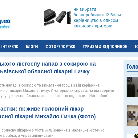
Як вибрати
безперебійник 12 Вольт:
керівництво з описом
ключових критерій
ІНТЕРВ'Ю
БЛОГИ
ФОТОРЕПОРТАЖ
ТУРИЗМ & ВІДПОЧИНОК
І
ького лісгоспу напав з сокирою на
Гол
ьвівської обласної лікарні Гичку
ть напад із сокирою та вимагання грошей від керівника
ічної лікарні Михайла Гичку. У матеріалах справи, на які звернув
фігурує директор Славського лісового господарства. Його обов’
маєтки: як живе головний лікар
асної лікарні Михайло Гичка (Фото)
и обласну лікарню з міста-мільйонника в маленьке містечко,
ота рибка, а «правильні» свати.