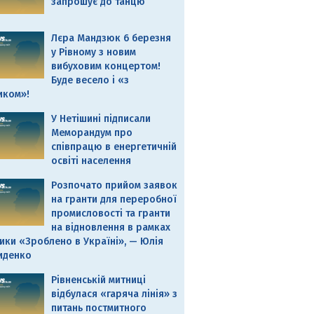
запрошує до танцю
Лєра Мандзюк 6 березня
у Рівному з новим
вибуховим концертом!
Буде весело і «з
иком»!
У Нетішині підписали
Меморандум про
співпрацю в енергетичній
освіті населення
Розпочато прийом заявок
на гранти для переробної
промисловості та гранти
на відновлення в рамках
ики «Зроблено в Україні», — Юлія
иденко
Рівненській митниці
відбулася «гаряча лінія» з
питань постмитного