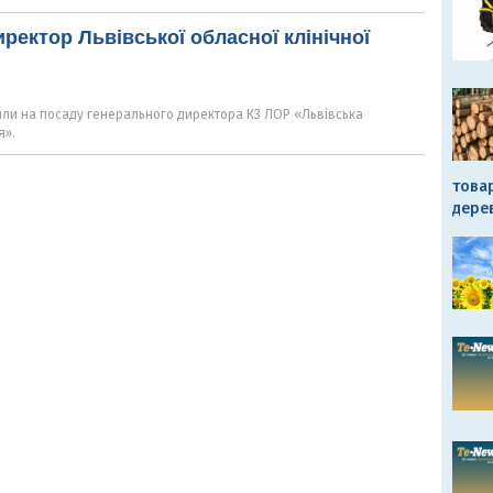
ректор Львівської обласної клінічної
ли на посаду генерального директора КЗ ЛОР «Львівська
я».
това
дере