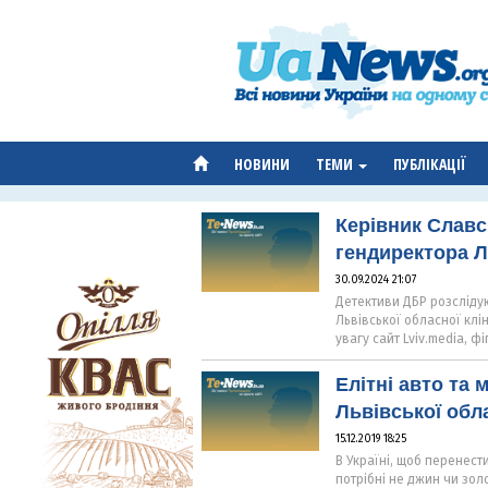
НОВИНИ
ТЕМИ
ПУБЛІКАЦІЇ
Керівник Славс
гендиректора Л
30.09.2024 21:07
Детективи ДБР розслідую
Львівської обласної клін
увагу сайт Lviv.media, 
Елітні авто та 
Львівської обл
15.12.2019 18:25
В Україні, щоб перенест
потрібні не джин чи зол