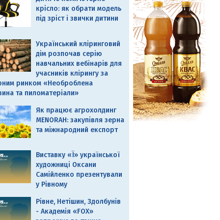
крісло: як обрати модель
під зріст і звички дитини
Український кліринговий
дім розпочав серію
навчальних вебінарів для
учасників клірингу за
рним ринком «Необроблена
вина та пиломатеріали»
Як працює агрохолдинг
MENORAH: закупівля зерна
та міжнародний експорт
Виставку «Ї» української
художниці Оксани
Самійленко презентували
у Рівному
Рівне, Нетішин, Здолбунів
- Академія «FOX»