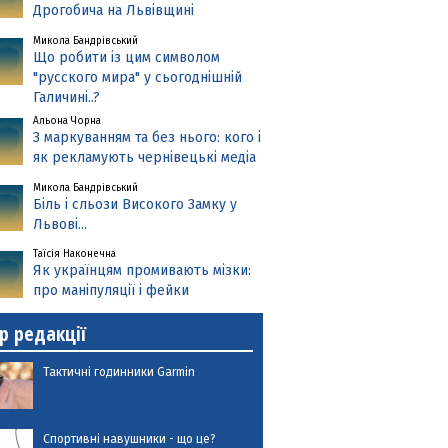
Дрогобича на Львівщині
Микола Бандрівський
Що робити із цим символом
"русского мира" у сьогоднішній
Галичині..?
Альона Чорна
З маркуванням та без нього: кого і
як рекламують чернівецькі медіа
Микола Бандрівський
Біль і сльози Високого Замку у
Львові...
Таїсія Наконечна
Як українцям промивають мізки:
про маніпуляції і фейки
р редакції
Тактичні годинники Garmin
Спортивні навушники - що це?